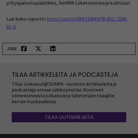
yrityspalvelupäällikkö, SeAMK Liiketoiminta ja kulttuuri
Lue koko raportti:
http://urn.fi/URN:ISBN:978-952-7109-
81-6
Jaa:
TILAA ARTIKKELEITA JA PODCASTEJA
Tilaa Julkaisut@SEAMK -sivuston artikkeleita ja
podcasteja omaan sähköpostiisi. Koosteet
viimeisimmistä julkaisuista lähetetään tilaajille
kerran kuukaudessa.
TILAA UUTISKIRJEITÄ