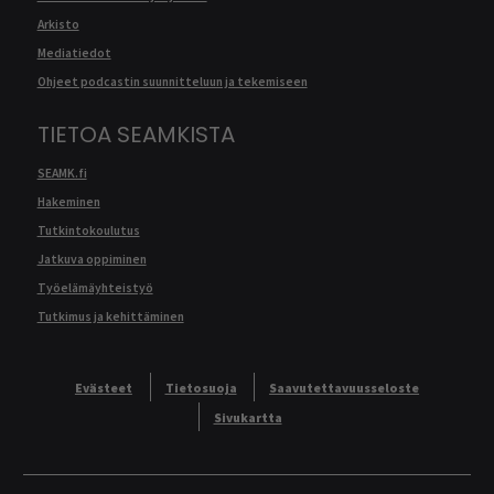
Arkisto
Mediatiedot
Ohjeet podcastin suunnitteluun ja tekemiseen
TIETOA SEAMKISTA
SEAMK.fi
Hakeminen
Tutkintokoulutus
Jatkuva oppiminen
Työelämäyhteistyö
Tutkimus ja kehittäminen
Evästeet
Tietosuoja
Saavutettavuusseloste
Sivukartta