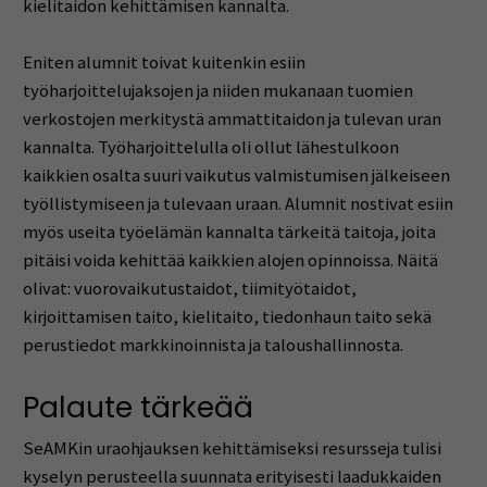
kielitaidon kehittämisen kannalta.
Eniten alumnit toivat kuitenkin esiin
työharjoittelujaksojen ja niiden mukanaan tuomien
verkostojen merkitystä ammattitaidon ja tulevan uran
kannalta. Työharjoittelulla oli ollut lähestulkoon
kaikkien osalta suuri vaikutus valmistumisen jälkeiseen
työllistymiseen ja tulevaan uraan. Alumnit nostivat esiin
myös useita työelämän kannalta tärkeitä taitoja, joita
pitäisi voida kehittää kaikkien alojen opinnoissa. Näitä
olivat: vuorovaikutustaidot, tiimityötaidot,
kirjoittamisen taito, kielitaito, tiedonhaun taito sekä
perustiedot markkinoinnista ja taloushallinnosta.
Palaute tärkeää
SeAMKin uraohjauksen kehittämiseksi resursseja tulisi
kyselyn perusteella suunnata erityisesti laadukkaiden