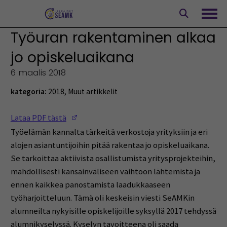
Siirry
sisältöön
Avaa
Työuran rakentaminen alkaa
jo opiskeluaikana
6 maalis 2018
kategoria:
2018
,
Muut artikkelit
(Opens in a new window)
Lataa PDF tästä
Työelämän kannalta tärkeitä verkostoja yrityksiin ja eri
alojen asiantuntijoihin pitää rakentaa jo opiskeluaikana.
Se tarkoittaa aktiivista osallistumista yritysprojekteihin,
mahdollisesti kansainväliseen vaihtoon lähtemistä ja
ennen kaikkea panostamista laadukkaaseen
työharjoitteluun. Tämä oli keskeisin viesti SeAMKin
alumneilta nykyisille opiskelijoille syksyllä 2017 tehdyssä
alumnikyselyssä. Kyselyn tavoitteena oli saada