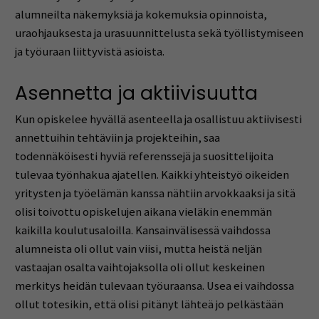
alumneilta näkemyksiä ja kokemuksia opinnoista,
uraohjauksesta ja urasuunnittelusta sekä työllistymiseen
ja työuraan liittyvistä asioista.
Asennetta ja aktiivisuutta
Kun opiskelee hyvällä asenteella ja osallistuu aktiivisesti
annettuihin tehtäviin ja projekteihin, saa
todennäköisesti hyviä referenssejä ja suosittelijoita
tulevaa työnhakua ajatellen. Kaikki yhteistyö oikeiden
yritysten ja työelämän kanssa nähtiin arvokkaaksi ja sitä
olisi toivottu opiskelujen aikana vieläkin enemmän
kaikilla koulutusaloilla. Kansainvälisessä vaihdossa
alumneista oli ollut vain viisi, mutta heistä neljän
vastaajan osalta vaihtojaksolla oli ollut keskeinen
merkitys heidän tulevaan työuraansa. Usea ei vaihdossa
ollut totesikin, että olisi pitänyt lähteä jo pelkästään