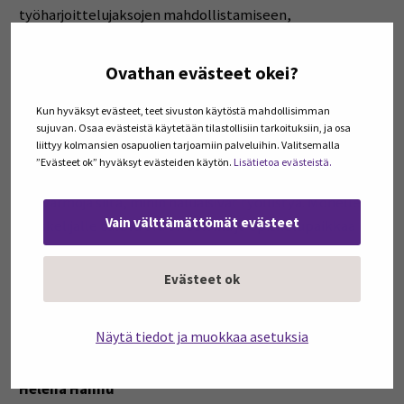
työharjoittelujaksojen mahdollistamiseen,
yritysyhteistyöhön projektien muodossa sekä
opiskelijoiden työelämäverkostojen rakentamiseen jo
Ovathan evästeet okei?
opintojen aikana. Mahdollisuus henkilökohtaisiin
uraohjauskeskusteluihin olisi monelle opiskelijalle
Kun hyväksyt evästeet, teet sivuston käytöstä mahdollisimman
sujuvan. Osaa evästeistä käytetään tilastollisiin tarkoituksiin, ja osa
tärkeä tuki opintojen etenemiseen ja työllistymiseen.
liittyy kolmansien osapuolien tarjoamiin palveluihin. Valitsemalla
Sitä tarvitsevat etenkin ne opiskelijat, jotka ovat
”Evästeet ok” hyväksyt evästeiden käytön.
Lisätietoa evästeistä.
vaarassa jäädä opinnoissaan jälkeen tai jotka eivät vielä
ole varmoja siitä, mihin haluaisivat työllistyä. Monelle
Vain välttämättömät evästeet
opiskelijalle tuleva ura on selvillä jo opiskelupaikkaa
hakiessa. Kuitenkin myös nämä opiskelijat tarvitsevat
kannustusta ja rakentavaa palautetta opettajiltaan.
Evästeet ok
Siten autetaan opiskelijaa tunnistamaan omat
vahvuudet ja mahdolliset kehittämisen kohteet tulevaa
Näytä tiedot ja muokkaa asetuksia
työelämää ajatellen.
Helena Hannu