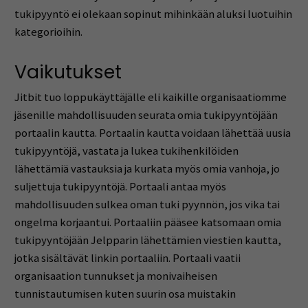
tukipyyntö ei olekaan sopinut mihinkään aluksi luotuihin
kategorioihin.
Vaikutukset
Jitbit tuo loppukäyttäjälle eli kaikille organisaatiomme
jäsenille mahdollisuuden seurata omia tukipyyntöjään
portaalin kautta. Portaalin kautta voidaan lähettää uusia
tukipyyntöjä, vastata ja lukea tukihenkilöiden
lähettämiä vastauksia ja kurkata myös omia vanhoja, jo
suljettuja tukipyyntöjä. Portaali antaa myös
mahdollisuuden sulkea oman tuki pyynnön, jos vika tai
ongelma korjaantui. Portaaliin pääsee katsomaan omia
tukipyyntöjään Jelpparin lähettämien viestien kautta,
jotka sisältävät linkin portaaliin. Portaali vaatii
organisaation tunnukset ja monivaiheisen
tunnistautumisen kuten suurin osa muistakin