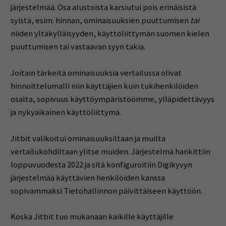
järjestelmää. Osa alustoista karsiutui pois erinäisistä
syistä, esim. hinnan, ominaisuuksien puuttumisen
tai
niiden yltäkylläisyyden, käyttöliittymän suomen kielen
puuttumisen tai vastaavan syyn takia.
Joitain tärkeitä ominaisuuksia vertailussa olivat
hinnoittelumalli niin käyttäjien kuin tukihenkilöiden
osalta, sopivuus käyttöympäristöömme, ylläpidettävyys
ja nykyaikainen käyttöliittymä.
Jitbit valikoitui ominaisuuksiltaan ja muilta
vertailukohdiltaan ylitse muiden. Järjestelmä hankittiin
loppuvuodesta 2022 ja sitä konfiguroitiin Digikyvyn
järjestelmää käyttävien henkilöiden kanssa
sopivammaksi Tietohallinnon päivittäiseen käyttöön.
Koska Jitbit tuo mukanaan kaikille käyttäjille