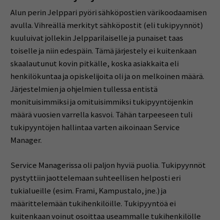
Alun perin Jelppari pyöri sähköpostien värikoodaamisen
avulla. Vihreällä merkityt sähköpostit (eli tukipyynnöt)
kuuluivat jollekin Jelpparilaiselle ja punaiset taas
toiselle ja niin edespäin. Tämä järjestely ei kuitenkaan
skaalautunut kovin pitkälle, koska asiakkaita eli
henkilökuntaa ja opiskelijoita oli ja on melkoinen määrä.
Järjestelmien ja ohjelmien tullessa entistä
monituisimmiksi ja omituisimmiksi tukipyyntöjenkin
määrä vuosien varrella kasvoi. Tähän tarpeeseen tuli
tukipyyntöjen hallintaa varten aikoinaan Service
Manager.
Service Managerissa oli paljon hyviä puolia. Tukipyynnöt
pystyttiin jaottelemaan suhteellisen helposti eri
tukialueille (esim. Frami, Kampustalo, jne.) ja
määrittelemään tukihenkilöille. Tukipyyntöä ei
kuitenkaan voinut osoittaa useammalle tukihenkilölle