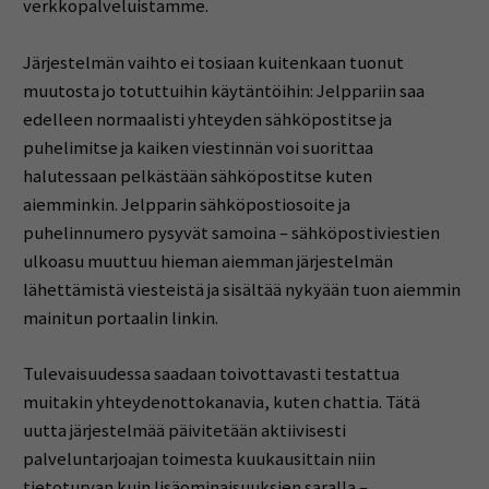
verkkopalveluistamme.
Järjestelmän vaihto ei tosiaan kuitenkaan tuonut
muutosta jo totuttuihin käytäntöihin: Jelppariin saa
edelleen normaalisti yhteyden sähköpostitse ja
puhelimitse ja kaiken viestinnän voi suorittaa
halutessaan pelkästään sähköpostitse kuten
aiemminkin. Jelpparin sähköpostiosoite ja
puhelinnumero pysyvät samoina – sähköpostiviestien
ulkoasu muuttuu hieman aiemman järjestelmän
lähettämistä viesteistä ja sisältää nykyään tuon aiemmin
mainitun portaalin linkin.
Tulevaisuudessa saadaan toivottavasti testattua
muitakin yhteydenottokanavia, kuten chattia. Tätä
uutta järjestelmää päivitetään aktiivisesti
palveluntarjoajan toimesta kuukausittain niin
tietoturvan kuin lisäominaisuuksien saralla –