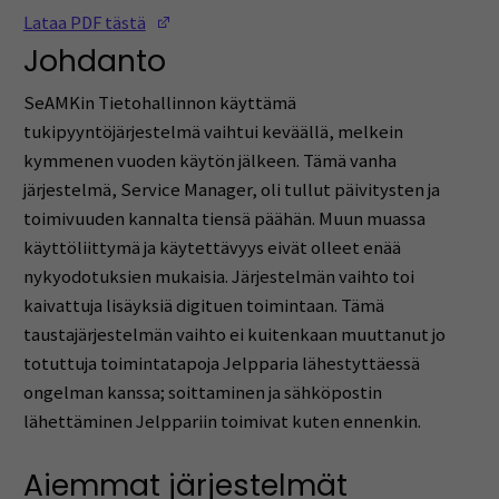
(Opens in a new window)
Lataa PDF tästä
Johdanto
SeAMKin Tietohallinnon käyttämä
tukipyyntöjärjestelmä vaihtui keväällä, melkein
kymmenen vuoden käytön jälkeen. Tämä vanha
järjestelmä, Service Manager, oli tullut päivitysten ja
toimivuuden kannalta tiensä päähän. Muun muassa
käyttöliittymä ja käytettävyys eivät olleet enää
nykyodotuksien mukaisia. Järjestelmän vaihto toi
kaivattuja lisäyksiä digituen toimintaan. Tämä
taustajärjestelmän vaihto ei kuitenkaan muuttanut jo
totuttuja toimintatapoja Jelpparia lähestyttäessä
ongelman kanssa; soittaminen ja sähköpostin
lähettäminen Jelppariin toimivat kuten ennenkin.
Aiemmat järjestelmät