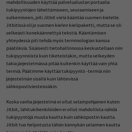
mahdollisuuden käyttää palvelualustan portaalia
tukipyyntöjen lähettämiseen, seuraamiseen ja
sulkemiseen, piti Jitbit vielä kääntää suomen kielelle.
Jitbitissä oli jo suomen kielen kielipaketti, mutta se oli
selkeästi konekäännettyä tekstiä. Kääntämisen
yhteydessä piti tehdä myös terminologian kanssa
päätöksiä. Sisäisesti tietohallinnossa keskustellaan niin
tukipyynnöistä kuin tiketeistäkin, mutta selkeyden
takia järjestelmässä pitää kuitenkin käyttää vain yhtä
termiä. Päätimme käyttää tukipyyntö -termiä niin
järjestelmän sisällä kuin lähtevissä
sähköpostiviesteissäkin.
Koska vanha järjestelmä ei ollut selainpohjainen kuten
Jitbit, lähitukihenkilöiden ei ollut mahdollista nähdä
tukipyyntöjä muuta kautta kuin sähköpostin kautta.
Jitbit tuo helpotusta tähän kännykän selaimen kautta