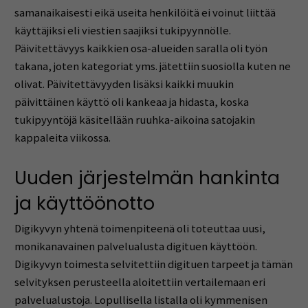
samanaikaisesti eikä useita henkilöitä ei voinut liittää
käyttäjiksi eli viestien saajiksi tukipyynnölle.
Päivitettävyys kaikkien osa-alueiden saralla oli työn
takana, joten kategoriat yms. jätettiin suosiolla kuten ne
olivat. Päivitettävyyden lisäksi kaikki muukin
päivittäinen käyttö oli kankeaa ja hidasta, koska
tukipyyntöjä käsitellään ruuhka-aikoina satojakin
kappaleita viikossa.
Uuden järjestelmän hankinta
ja käyttöönotto
Digikyvyn yhtenä toimenpiteenä oli toteuttaa uusi,
monikanavainen palvelualusta digituen käyttöön.
Digikyvyn toimesta selvitettiin digituen tarpeet ja tämän
selvityksen perusteella aloitettiin vertailemaan eri
palvelualustoja. Lopullisella listalla oli kymmenisen