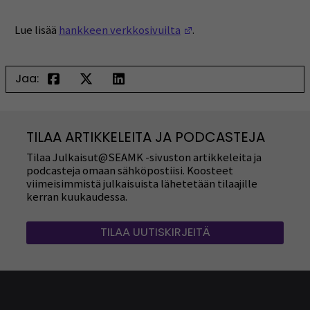
(Opens in a new window
Lue lisää
hankkeen verkkosivuilta
.
Jaa:
TILAA ARTIKKELEITA JA PODCASTEJA
Tilaa Julkaisut@SEAMK -sivuston artikkeleita ja
podcasteja omaan sähköpostiisi. Koosteet
viimeisimmistä julkaisuista lähetetään tilaajille
kerran kuukaudessa.
TILAA UUTISKIRJEITÄ