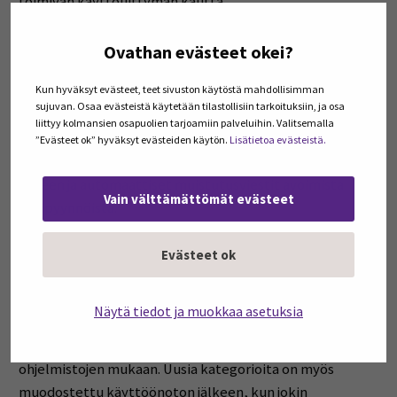
toimivan käyttöliittymän kautta.
Käyttöliittymään itsessään ei tarvinnut tehdä kuin
Ovathan evästeet okei?
kosmeettisia muutoksia pienellä JavaScriptin palasella
Kun hyväksyt evästeet, teet sivuston käytöstä mahdollisimman
tuolla, pienellä html-palasella täällä. Taustalle tehtiin
sujuvan. Osaa evästeistä käytetään tilastollisiin tarkoituksiin, ja osa
erilaisia automatisointeja työnkulkujen suhteen. Näitä
liittyy kolmansien osapuolien tarjoamiin palveluihin. Valitsemalla
automatisointeja ovat esim. ilmoituksen lähteminen
”Evästeet ok” hyväksyt evästeiden käytön.
Lisätietoa evästeistä.
oikeille tahoille tukipyynnöstä Jelpparin käsittelyn
jälkeen ja automaattiset muistutusviestit avoimista
Vain välttämättömät evästeet
tukipyynnöistä.
Tukipyyntökategorioita luotiin vanhan järjestelmän
Evästeet ok
perusteella, kuitenkin tarpeellisella nykyaikaistuksella.
Emme ehkä enää kuitenkaan toivottavasti tarvitse
Näytä tiedot ja muokkaa asetuksia
Winha-kategoriaa. Uusia kategorioita myös
muodostettiin tukipyynnöille nykypäivän järjestelmien ja
ohjelmistojen mukaan. Uusia kategorioita on myös
muodostettu käyttöönoton jälkeen, kun jokin