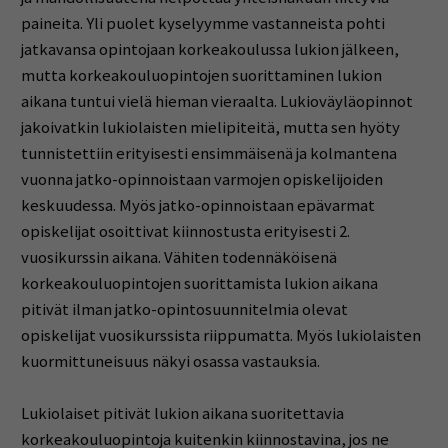
paineita. Yli puolet kyselyymme vastanneista pohti
jatkavansa opintojaan korkeakoulussa lukion jälkeen,
mutta korkeakouluopintojen suorittaminen lukion
aikana tuntui vielä hieman vieraalta. Lukioväyläopinnot
jakoivatkin lukiolaisten mielipiteitä, mutta sen hyöty
tunnistettiin erityisesti ensimmäisenä ja kolmantena
vuonna jatko-opinnoistaan varmojen opiskelijoiden
keskuudessa. Myös jatko-opinnoistaan epävarmat
opiskelijat osoittivat kiinnostusta erityisesti 2.
vuosikurssin aikana. Vähiten todennäköisenä
korkeakouluopintojen suorittamista lukion aikana
pitivät ilman jatko-opintosuunnitelmia olevat
opiskelijat vuosikurssista riippumatta. Myös lukiolaisten
kuormittuneisuus näkyi osassa vastauksia.
Lukiolaiset pitivät lukion aikana suoritettavia
korkeakouluopintoja kuitenkin kiinnostavina, jos ne