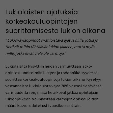
Lukiolaisten ajatuksia
korkeakouluopintojen
suorittamisesta lukion aikana
”
Lukioväyläopinnot ovat loistava ajatus niille, jotka jo
tietävät mihin tähtäävät lukion jälkeen, mutta myös
niille, jotka eivät vielä ole varmoja.”
Lukiolaisilta kysyttiin heidän varmuuttaan jatko-
opintosuunnitelmiin liittyen ja todennäköisyydestä
suorittaa korkeakouluopintoja lukion aikana. Kyselyyn
vastanneista lukiolaisista vajaa 20% vastasi tietävänsä
varmuudella sen, missä he aikovat jatkaa opintojaan
lukion jälkeen. Valinnastaan varmojen opiskelijoiden
määrä kasvoi odotetusti vuosikursseittain.