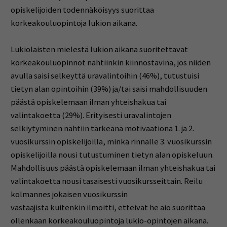
opiskelijoiden todennäköisyys suorittaa
korkeakouluopintoja lukion aikana.
Lukiolaisten mielestä lukion aikana suoritettavat
korkeakouluopinnot nähtiinkin kiinnostavina, jos niiden
avulla saisi selkeyttä uravalintoihin (46%), tutustuisi
tietyn alan opintoihin (39%) ja/tai saisi mahdollisuuden
päästä opiskelemaan ilman yhteishakua tai
valintakoetta (29%). Erityisesti uravalintojen
selkiytyminen nähtiin tärkeänä motivaationa 1. ja 2.
vuosikurssin opiskelijoilla, minkä rinnalle 3. vuosikurssin
opiskelijoilla nousi tutustuminen tietyn alan opiskeluun.
Mahdollisuus päästä opiskelemaan ilman yhteishakua tai
valintakoetta nousi tasaisesti vuosikursseittain. Reilu
kolmannes jokaisen vuosikurssin
vastaajista kuitenkin ilmoitti, etteivät he aio suorittaa
ollenkaan korkeakouluopintoja lukio-opintojen aikana.