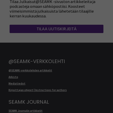
Tilaa Julkaisut@SEAMK -sivuston artikkeleita ja
podcasteja omaan sähköpostiisi. Koosteet
viimeisimmistä julkaisuista lähetetään tilaajille
kerran kuukaudessa.
TILAA UUTISKIRJEITÄ
@SEAMK-VERKKOLEHTI
@SEAMK-verkkolehden artikkelit
Arkisto
Mediatiedot
Kirjoittajan ohjeet | Instructions for authors
SEAMK JOURNAL
SEAMK Journalin artikkelit