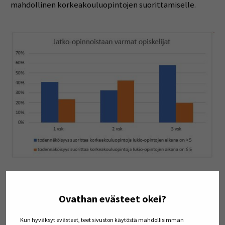
mahdollinen korkeakouluopintojen suorittamiselle.
Kuva 1. Jatko-opinnoistaan varmojen opiskelijoiden
Ovathan evästeet okei?
todennäköisyys suorittaa korkeakouluopintoja lukion
aikana.
Kun hyväksyt evästeet, teet sivuston käytöstä mahdollisimman