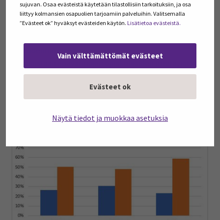
sujuvan. Osaa evästeistä käytetään tilastollisiin tarkoituksiin, ja osa
Sen sijaan jatko-opinnoistaan epävarmat ja ilman jatko-
liittyy kolmansien osapuolien tarjoamiin palveluihin. Valitsemalla
”Evästeet ok” hyväksyt evästeiden käytön.
Lisätietoa evästeistä.
opintosuunnitelmia olevat opiskelijat pitivät yleisesti
korkeakouluopintojen suorittamista lukion aikana
epätodennäköisempänä. Jatko-
Vain välttämättömät evästeet
opinnoistaan epävarmojen opiskelijoiden määrä, jotka
pitivät todennäköisenä suorittaa
Evästeet ok
korkeakouluopintoja, nousi kuitenkin hieman 2.
vuosikurssin opiskelijoissa.
Näytä tiedot ja muokkaa asetuksia