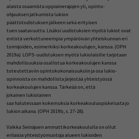
alaista osaamista oppiainerajojen yli, opinto-
ohjauksen jatkumista lukion
päättötodistuksen jälkeen sekä erityisen
tuen saatavuutta. Lisäksi uudistuksien myötä lukiot ovat
entistä verkottuneempia ympäröivän yhteiskunnan eri
toimijoiden, esimerkiksi korkeakoulujen, kanssa. (OPH
2019a). LOPS-uudistuksen myötä lukiolaisille tarjotaan
mahdollisuuksia osallistua korkeakoulujen kanssa
toteutettaviin opintokokonaisuuksiin ja osa lukio-
opinnoista on mahdollista järjestää yhteistyössä
korkeakoulujen kanssa. Tärkeää on, että
jokainen lukiolainen
saa halutessaan kokemuksia korkeakouluopiskelusta jo
lukion aikana. (OPH 2019b, s. 27-28).
Vaikka Seinäjoen ammattikorkeakoululla on ollut
erilaisia yhteistyömuotoja alueen lukioiden