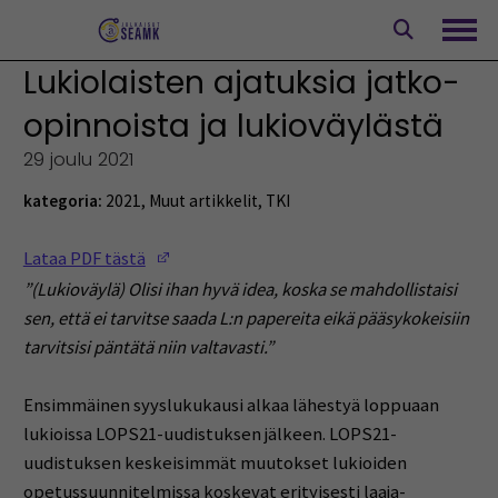
Siirry
sisältöön
Avaa
Lukiolaisten ajatuksia jatko-
opinnoista ja lukioväylästä
29 joulu 2021
kategoria:
2021
,
Muut artikkelit
,
TKI
(Opens in a new window)
Lataa PDF tästä
”(Lukioväylä) Olisi ihan hyvä idea, koska se mahdollistaisi
sen, että ei tarvitse saada L:n papereita eikä pääsykokeisiin
tarvitsisi päntätä niin valtavasti.”
Ensimmäinen syyslukukausi alkaa lähestyä loppuaan
lukioissa LOPS21-uudistuksen jälkeen. LOPS21-
uudistuksen keskeisimmät muutokset lukioiden
opetussuunnitelmissa koskevat erityisesti laaja-