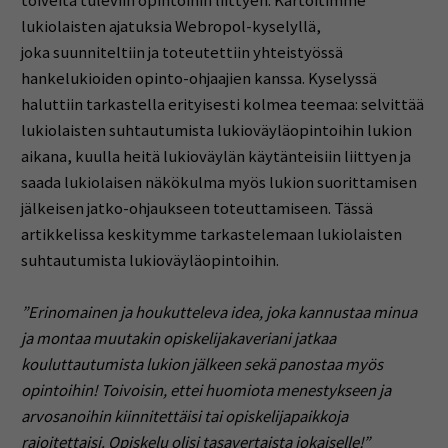
toiveita tuleviin opintoihin liittyen. Kartoitimme
lukiolaisten ajatuksia Webropol-kyselyllä,
joka suunniteltiin ja toteutettiin yhteistyössä
hankelukioiden opinto-ohjaajien kanssa. Kyselyssä
haluttiin tarkastella erityisesti kolmea teemaa: selvittää
lukiolaisten suhtautumista lukioväyläopintoihin lukion
aikana, kuulla heitä lukioväylän käytänteisiin liittyen ja
saada lukiolaisen näkökulma myös lukion suorittamisen
jälkeisen jatko-ohjaukseen toteuttamiseen. Tässä
artikkelissa keskitymme tarkastelemaan lukiolaisten
suhtautumista lukioväyläopintoihin.
”Erinomainen ja houkutteleva idea, joka kannustaa minua
ja montaa muutakin opiskelijakaveriani jatkaa
kouluttautumista lukion jälkeen sekä panostaa myös
opintoihin! Toivoisin, ettei huomiota menestykseen ja
arvosanoihin kiinnitettäisi tai opiskelijapaikkoja
rajoitettaisi. Opiskelu olisi tasavertaista jokaiselle!”