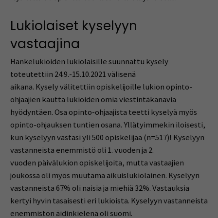
Lukiolaiset kyselyyn
vastaajina
Hankelukioiden lukiolaisille suunnattu kysely
toteutettiin 24.9.-15.10.2021 välisenä
aikana. Kysely välitettiin opiskelijoille lukion opinto-
ohjaajien kautta lukioiden omia viestintäkanavia
hyödyntäen. Osa opinto-ohjaajista teetti kyselyä myös
opinto-ohjauksen tuntien osana. Yllätyimmekin iloisesti,
kun kyselyyn vastasi yli 500 opiskelijaa (n=517)! Kyselyyn
vastanneista enemmistö oli 1. vuoden ja 2.
vuoden päivälukion opiskelijoita, mutta vastaajien
joukossa oli myös muutama aikuislukiolainen. Kyselyyn
vastanneista 67% oli naisia ja miehiä 32%. Vastauksia
kertyi hyvin tasaisesti eri lukioista. Kyselyyn vastanneista
enemmistön äidinkielenä oli suomi.