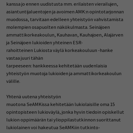
kanssa jo ennen uudistusta mm. erilaisten vierailujen,
asiantuntijaluentojen ja avoimen AMK:n opintotarjonnan
muodossa, tarvitaan edelleen yhteistyön vahvistamista
molempien osapuolten näkökulmasta. Seinäjoen
ammattikorkeakoulun, Kauhavan, Kauhajoen, Alajärven
ja Seinäjoen lukioiden yhteinen ESR-
rahoitteinen Lukiosta väylä korkeakouluun -hanke
vastaa juuri tähän
tarpeeseen: hankkeessa kehitetään uudenlaisia
yhteistyön muotoja lukioiden ja ammattikorkeakoulun
välille.
Yhtenä uutena yhteistyön
muotona SeAMKissa kehitetään lukiolaisille oma 15
opintopisteen lukioväylä, jonka hyvin tiedoin opiskellut
lukion oppimäärän tai ylioppilastutkinnon suorittanut
lukiolainen voi hakeutua SeAMKiin tutkinto-