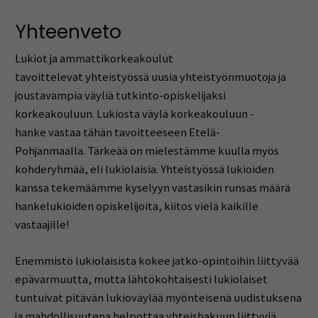
Yhteenveto
Lukiot ja ammattikorkeakoulut
tavoittelevat yhteistyössä uusia yhteistyönmuotoja ja
joustavampia väyliä tutkinto-opiskelijaksi
korkeakouluun. Lukiosta väylä korkeakouluun -
hanke vastaa tähän tavoitteeseen Etelä-
Pohjanmaalla. Tärkeää on mielestämme kuulla myös
kohderyhmää, eli lukiolaisia. Yhteistyössä lukioiden
kanssa tekemäämme kyselyyn vastasikin runsas määrä
hankelukioiden opiskelijoita, kiitos vielä kaikille
vastaajille!
Enemmistö lukiolaisista kokee jatko-opintoihin liittyvää
epävarmuutta, mutta lähtökohtaisesti lukiolaiset
tuntuivat pitävän lukioväylää myönteisenä uudistuksena
ja mahdollisuutena helpottaa yhteishakuun liittyviä