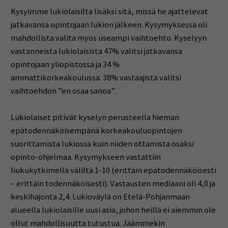
Kysyimme lukiolaisilta lisäksi sitä, missä he ajattelevat
jatkavansa opintojaan lukion jälkeen. Kysymyksessä oli
mahdollista valita myös useampi vaihtoehto. Kyselyyn
vastanneista lukiolaisista 47% valitsi jatkavansa
opintojaan yliopistossa ja 34 %
ammattikorkeakoulussa. 38% vastaajista valitsi
vaihtoehdon ”en osaa sanoa”.
Lukiolaiset pitivät kyselyn perusteella hieman
epätodennäköisempänä korkeakouluopintojen
suorittamista lukiossa kuin niiden ottamista osaksi
opinto-ohjelmaa. Kysymykseen vastattiin
liukukytkimellä väliltä 1-10 (erittäin epätodennäköisesti
– erittäin todennäköisesti). Vastausten mediaani oli 4,0 ja
keskihajonta 2,4. Lukioväylä on Etelä-Pohjanmaan
alueella lukiolaisille uusi asia, johon heillä ei aiemmin ole
ollut mahdollisuutta tutustua. Jäämmekin