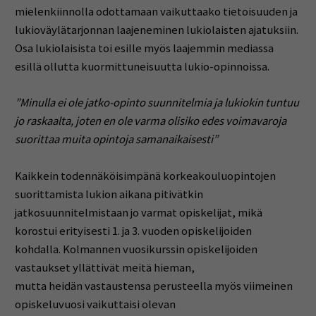
mielenkiinnolla odottamaan vaikuttaako tietoisuuden ja
lukioväylätarjonnan laajeneminen lukiolaisten ajatuksiin.
Osa lukiolaisista toi esille myös laajemmin mediassa
esillä ollutta kuormittuneisuutta lukio-opinnoissa.
”Minulla ei ole jatko-opinto suunnitelmia ja lukiokin tuntuu
jo raskaalta, joten en ole varma olisiko edes voimavaroja
suorittaa muita opintoja samanaikaisesti​”
Kaikkein todennäköisimpänä korkeakouluopintojen
suorittamista lukion aikana pitivätkin
jatkosuunnitelmistaan jo varmat opiskelijat, mikä
korostui erityisesti 1. ja 3. vuoden opiskelijoiden
kohdalla. Kolmannen vuosikurssin opiskelijoiden
vastaukset yllättivät meitä hieman,
mutta heidän vastaustensa perusteella myös viimeinen
opiskeluvuosi vaikuttaisi olevan