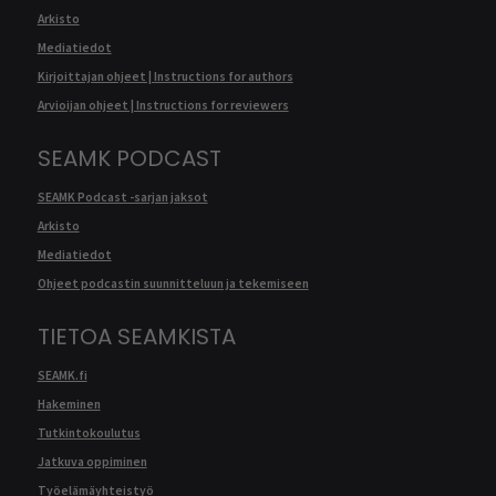
Arkisto
Mediatiedot
Kirjoittajan ohjeet | Instructions for authors
Arvioijan ohjeet | Instructions for reviewers
SEAMK PODCAST
SEAMK Podcast -sarjan jaksot
Arkisto
Mediatiedot
Ohjeet podcastin suunnitteluun ja tekemiseen
TIETOA SEAMKISTA
SEAMK.fi
Hakeminen
Tutkintokoulutus
Jatkuva oppiminen
Työelämäyhteistyö