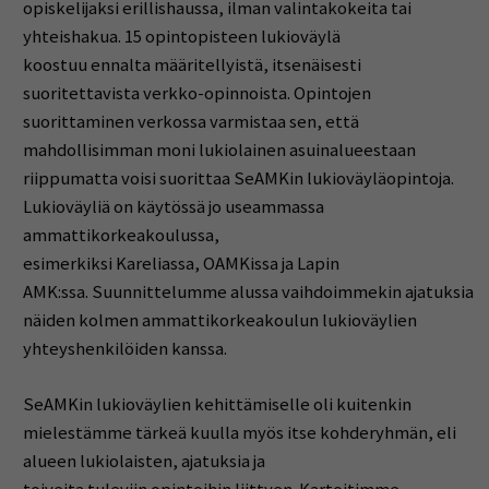
opiskelijaksi erillishaussa, ilman valintakokeita tai
yhteishakua. 15 opintopisteen lukioväylä
koostuu ennalta määritellyistä, itsenäisesti
suoritettavista verkko-opinnoista. Opintojen
suorittaminen verkossa varmistaa sen, että
mahdollisimman moni lukiolainen asuinalueestaan
riippumatta voi
si
suorittaa SeAMKin lukioväyläopintoja.
Lukioväyliä on käytössä jo useammassa
ammattikorkeakoulussa,
esimerkiksi Kareliassa, OAMKissa ja Lapin
AMK:ssa. Suunnittelumme alussa vaihdoimmekin ajatuksia
näiden kolmen ammattikorkeakoulun lukioväylien
yhteyshenkilöiden kanssa.
SeAMKin lukioväylien kehittämiselle oli kuitenkin
mielestämme tärkeä kuulla myös itse kohderyhmän, eli
alueen lukiolaisten, ajatuksia ja