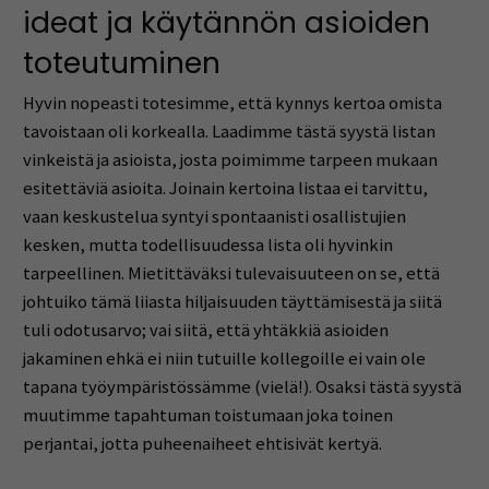
ideat ja käytännön asioiden
toteutuminen
Hyvin nopeasti totesimme, että kynnys kertoa omista
tavoistaan oli korkealla. Laadimme tästä syystä listan
vinkeistä ja asioista, josta poimimme tarpeen mukaan
esitettäviä asioita. Joinain kertoina listaa ei tarvittu,
vaan keskustelua syntyi spontaanisti osallistujien
kesken, mutta todellisuudessa lista oli hyvinkin
tarpeellinen. Mietittäväksi tulevaisuuteen on se, että
johtuiko tämä liiasta hiljaisuuden täyttämisestä ja siitä
tuli odotusarvo; vai siitä, että yhtäkkiä asioiden
jakaminen ehkä ei niin tutuille kollegoille ei vain ole
tapana työympäristössämme (vielä!). Osaksi tästä syystä
muutimme tapahtuman toistumaan joka toinen
perjantai, jotta puheenaiheet ehtisivät kertyä.