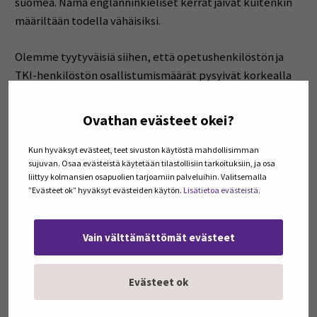
suomea. Nämä englanninkieliset kerrat jäivät kuitenkin
määriltään todella vähäisiksi.
Olemme tyytyväisiä siihen, että opetushenkilöstön ja
TKI-henkilöstön osallistumismäärät pysyivät korkealla
aina ensimmäisestä järjestetystä Digiaamukahvista
viimeiseen asti. Jokaisen Digiaamukahvin yhteenlaskettu
Ovathan evästeet okei?
osallistujamäärä kiipesi useisiin satoihin, lähes
nelinumeroiseksi.
Kun hyväksyt evästeet, teet sivuston käytöstä mahdollisimman
sujuvan. Osaa evästeistä käytetään tilastollisiin tarkoituksiin, ja osa
liittyy kolmansien osapuolien tarjoamiin palveluihin. Valitsemalla
Konseptin jatko
”Evästeet ok” hyväksyt evästeiden käytön.
Lisätietoa evästeistä.
Tulevaisuuden Digiaamukahveja varten joitain
jatkokehitettäviä asioita olisivat mm. järjestäjätahojen
Vain välttämättömät evästeet
kiertävyys ja mahdollinen agenda joka kerralle;
teemoittaminen tai vastaavaa.
Evästeet ok
Olisi tärkeää, että tapahtuman järjestäminen