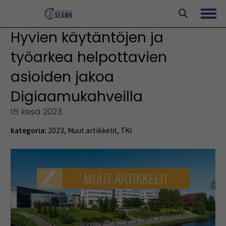
Siirry
sisältöön
Avaa
Hyvien käytäntöjen ja
työarkea helpottavien
asioiden jakoa
Digiaamukahveilla
15 kesä 2023
kategoria:
2023
,
Muut artikkelit
,
TKI