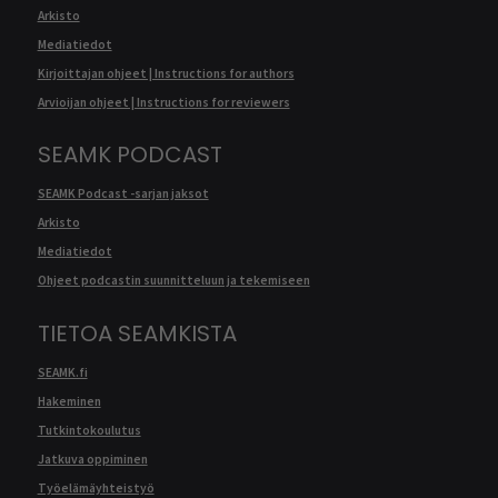
Arkisto
Mediatiedot
Kirjoittajan ohjeet | Instructions for authors
Arvioijan ohjeet | Instructions for reviewers
SEAMK PODCAST
SEAMK Podcast -sarjan jaksot
Arkisto
Mediatiedot
Ohjeet podcastin suunnitteluun ja tekemiseen
TIETOA SEAMKISTA
SEAMK.fi
Hakeminen
Tutkintokoulutus
Jatkuva oppiminen
Työelämäyhteistyö