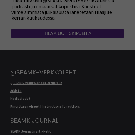
Tilaa Julkaisut@SEAMK -sivuston artikkeleita ja
podcasteja omaan sähköpostiisi. Koosteet
viimeisimmistä julkaisuista lähetetään tilaajille
kerran kuukaudessa.
TILAA UUTISKIRJEITÄ
@SEAMK-VERKKOLEHTI
@SEAMK-verkkolehden artikkelit
Arkisto
Mediatiedot
Kirjoittajan ohjeet | Instructions for authors
SEAMK JOURNAL
SEAMK Journalin artikkelit