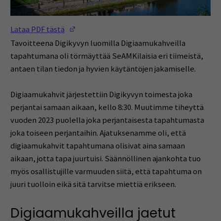
(Opens in a new window)
Lataa PDF tästä
Tavoitteena Digikyvyn luomilla Digiaamukahveilla
tapahtumana oli törmäyttää SeAMKilaisia eri tiimeistä,
antaen tilan tiedon ja hyvien käytäntöjen jakamiselle.
Digiaamukahvit järjestettiin Digikyvyn toimesta joka
perjantai samaan aikaan, kello 8:30. Muutimme tiheyttä
vuoden 2023 puolella joka perjantaisesta tapahtumasta
joka toiseen perjantaihin. Ajatuksenamme oli, että
digiaamukahvit tapahtumana olisivat aina samaan
aikaan, jotta tapa juurtuisi. Säännöllinen ajankohta tuo
myös osallistujille varmuuden siitä, että tapahtuma on
juuri tuolloin eikä sitä tarvitse miettiä erikseen.
Digiaamukahveilla jaetut