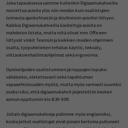
Joka tapauksessa saimme kuitenkin Digiaamukahveilla
nostettua asioita ylös niin meidän kuin osallistujien
toimesta ajankohtaisiin ja ikivihreisiin asioihin liittyen.
Kaikkia Digiaamukahveilla käsiteltyjä asioita on
mahdoton listata, mutta niitä olivat mm. Officeen
liittyvät vinkit Teamsin ja kaikkien muiden ohjelmien
osalta, työpuhelinten tehokas käyttö, tekoäly,
viittauksienhallintaohjelmat sekä ergonomia.
Opiskelijoiden osallistuminen jäi loppujen lopuksi
vähäiseksi, oletettavasti sekä tapahtuman
vapaaehtoisuuden myötä, mutta myös varmasti suureksi
osaksi siksi, että digiaamukahvit järjestettiin kesken
aamun oppitunnin klo 8:30-9:00.
Joitain digiaamukahveja pidimme myös englanniksi,
koska jotkut osallistujat eivät joinain kertoina puhuneet