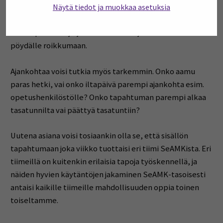
vastuutettaisiin tietylle tiimille, että kalenterikutsut
Näytä tiedot ja muokkaa asetuksia
lähtisivät ajallaan ja osallistujat voivat olla varmoja siitä,
että tapahtuma järjestetään eikä se jää kenenkään
pöydälle roikkumaan.
Ajankohtaa voisi tutkia myös tarkemmin. Onko aamu
paras hetki, vai onko iltapäivä parempi ajankohta esim.
opetushenkilöstölle? Onko tapahtuman parempi alkaa
tasatunnilta vai päättyä tasatuntiin?
Uutena asiana voisi tosiaankin olla se, että sisällön
tapahtumaan joka viikko tuottaisi eri tiimi SeAMKista. Eri
tiimeillä on kuitenkin erilaisia tapoja työskennellä, ja
näiden hyvien käytäntöjen jakaminen SeAMK-tasoisesti
antaisi kaikille tiimeille mahdollisuuden oppia toinen
toiseltamme.