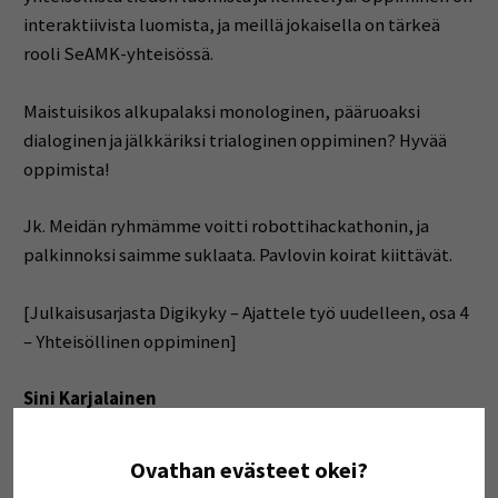
interaktiivista luomista, ja meillä jokaisella on tärkeä
rooli SeAMK-yhteisössä.
Maistuisikos alkupalaksi monologinen, pääruoaksi
dialoginen ja jälkkäriksi trialoginen oppiminen? Hyvää
oppimista!
Jk. Meidän ryhmämme voitti robottihackathonin, ja
palkinnoksi saimme suklaata. Pavlovin koirat kiittävät.
[Julkaisusarjasta Digikyky – Ajattele työ uudelleen, osa 4
– Yhteisöllinen oppiminen]
Sini Karjalainen
Asiantuntija, TKI
SeAMK
Ovathan evästeet okei?