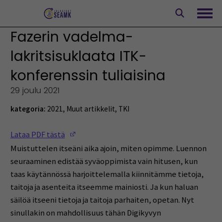
Siirry
sisältöön
Avaa
Fazerin vadelma-
lakritsisuklaata ITK-
konferenssin tuliaisina
29 joulu 2021
kategoria:
2021
,
Muut artikkelit
,
TKI
(Opens in a new window)
Lataa PDF tästä
Muistuttelen itseäni aika ajoin, miten opimme. Luennon
seuraaminen edistää syväoppimista vain hitusen, kun
taas käytännössä harjoittelemalla kiinnitämme tietoja,
taitoja ja asenteita itseemme mainiosti. Ja kun haluan
säilöä itseeni tietoja ja taitoja parhaiten, opetan. Nyt
sinullakin on mahdollisuus tähän Digikyvyn