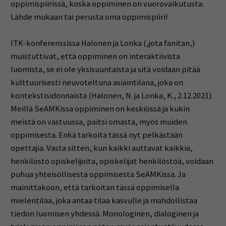
oppimispiirissä, koska oppiminen on vuorovaikutusta.
Lähde mukaan tai perusta oma oppimispiiri!
ITK-konferenssissa Halonen ja Lonka (,jota fanitan,)
muistuttivat, että oppiminen on interaktiivista
luomista, se ei ole yksisuuntaista ja sitä voidaan pitää
kulttuurisesti neuvoteltuna asiaintilana, joka on
kontekstisidonnaista (Halonen, N. ja Lonka, K., 2.12.2021).
Meillä SeAMKissa oppiminen on keskiössä ja kukin
meistä on vastuussa, paitsi omasta, myös muiden
oppimisesta. Enkä tarkoita tässä nyt pelkästään
opettajia. Vasta sitten, kun kaikki auttavat kaikkia,
henkilöstö opiskelijoita, opiskelijat henkilöstöä, voidaan
puhua yhteisöllisestä oppimisesta SeAMKissa. Ja
mainittakoon, että tarkoitan tässä oppimisella
mielentilaa, joka antaa tilaa kasvulle ja mahdollistaa
tiedon luomisen yhdessä. Monologinen, dialoginen ja