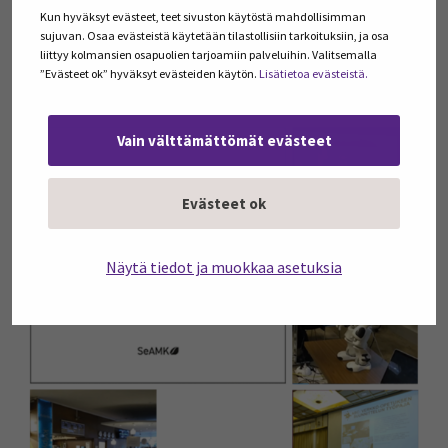
Kirjoittaja toimii ESR REACT -rahoitteisessa DigiKyky –
Kun hyväksyt evästeet, teet sivuston käytöstä mahdollisimman
sujuvan. Osaa evästeistä käytetään tilastollisiin tarkoituksiin, ja osa
Digitaalisten kyvykkyyksien kehittäminen ja
liittyy kolmansien osapuolien tarjoamiin palveluihin. Valitsemalla
hyödyntäminen -hankkeessa asiantuntijana.
”Evästeet ok” hyväksyt evästeiden käytön.
Lisätietoa evästeistä.
Vain välttämättömät evästeet
Evästeet ok
Näytä tiedot ja muokkaa asetuksia