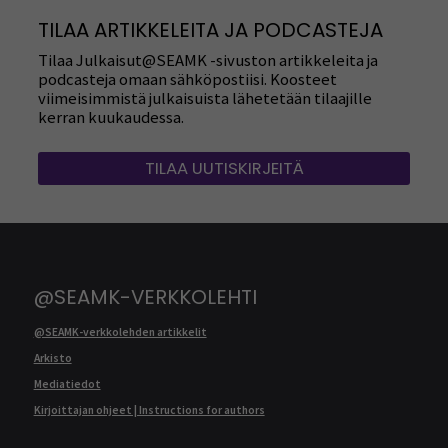
TILAA ARTIKKELEITA JA PODCASTEJA
Tilaa Julkaisut@SEAMK -sivuston artikkeleita ja
podcasteja omaan sähköpostiisi. Koosteet
viimeisimmistä julkaisuista lähetetään tilaajille
kerran kuukaudessa.
TILAA UUTISKIRJEITÄ
@SEAMK-VERKKOLEHTI
@SEAMK-verkkolehden artikkelit
Arkisto
Mediatiedot
Kirjoittajan ohjeet | Instructions for authors