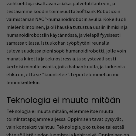
vaihtoehtoja sisältävän asiakaspalvelutilanteen, ja
testasimme koodin toimivuutta Softbank Roboticsin
6
valmistaman NAO
-humanoidirobotin avulla. Kokeilu oli
mielenkiintoinen, ja oli hauska tutustua uusiin ihmisiin ja
humanoidirobottiin käytännössä, ja vieläpä fyysisesti
samassa tilassa. Istuukohan työpöytäni reunalla
tulevaisuudessa pieni söpö humanoidirobotti, jolle voin
manata kiirettä ja teknostressiä, ja se ystävällisesti
kertoisi minulle asioita, joita haluan kuulla, ja tärkeintä
ehkä on, että se ”kuuntelee”. Lepertelemmehän me
lemmikeillekin.
Teknologia ei muuta mitään
Teknologia ei muuta mitään, ellemme itse muuta
toimintatapojamme arjessa. Oppimisen tavat pysyvät,
vain konteksti vaihtuu. Teknologia joko tukee tai estää
yhteisöllistä tiedon luomista ja kehittelyä. Oppiminen on