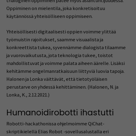
trialoginen oppiminen pätee myös asiantuntijuudessa.
Oppiminen on mielentila, joka konkretisoituu
käytännössä yhteisölliseen oppimiseen.
Yhteisöllisesti digitaalisesti oppien voimme ylittää
työmuistin rajoitukset, saamme visuaalista ja
konkreettista tukea, syvennämme dialogista tilaamme
ja vuorovaikutusta, jota teknologia tukee, toistot
mahdollistuvat ja voimme palata aiheen äärelle. Lisäksi
kehitämme ongelmanratkaisuun liittyviä luovia tapoja.
Halonen ja Lonka väittävät, että tietotyöläisen
perustarve on yhdessä kehittäminen. (Halonen, N. ja
Lonka, K., 2.12.2021.)
Humanoidirobotti ihastutti
Robotti-hackathonissa ohjelmoimme QiChat-
skriptikielellä Elias Robot -sovellusalustalla eri