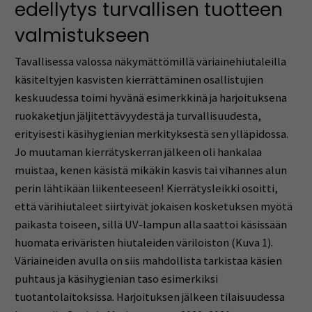
edellytys turvallisen tuotteen
valmistukseen
Tavallisessa valossa näkymättömillä väriainehiutaleilla
käsiteltyjen kasvisten kierrättäminen osallistujien
keskuudessa toimi hyvänä esimerkkinä ja harjoituksena
ruokaketjun jäljitettävyydestä ja turvallisuudesta,
erityisesti käsihygienian merkityksestä sen ylläpidossa.
Jo muutaman kierrätyskerran jälkeen oli hankalaa
muistaa, kenen käsistä mikäkin kasvis tai vihannes alun
perin lähtikään liikenteeseen! Kierrätysleikki osoitti,
että värihiutaleet siirtyivät jokaisen kosketuksen myötä
paikasta toiseen, sillä UV-lampun alla saattoi käsissään
huomata eriväristen hiutaleiden väriloiston (Kuva 1).
Väriaineiden avulla on siis mahdollista tarkistaa käsien
puhtaus ja käsihygienian taso esimerkiksi
tuotantolaitoksissa. Harjoituksen jälkeen tilaisuudessa