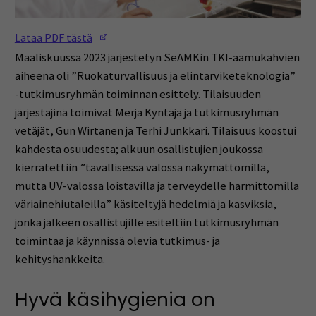
(Opens in a new window)
Lataa PDF tästä
Maaliskuussa 2023 järjestetyn SeAMKin TKI-aamukahvien
aiheena oli ”Ruokaturvallisuus ja elintarviketeknologia”
-tutkimusryhmän toiminnan esittely. Tilaisuuden
järjestäjinä toimivat Merja Kyntäjä ja tutkimusryhmän
vetäjät, Gun Wirtanen ja Terhi Junkkari. Tilaisuus koostui
kahdesta osuudesta; alkuun osallistujien joukossa
kierrätettiin ”tavallisessa valossa näkymättömillä,
mutta UV-valossa loistavilla ja terveydelle harmittomilla
väriainehiutaleilla” käsiteltyjä hedelmiä ja kasviksia,
jonka jälkeen osallistujille esiteltiin tutkimusryhmän
toimintaa ja käynnissä olevia tutkimus- ja
kehityshankkeita.
Hyvä käsihygienia on