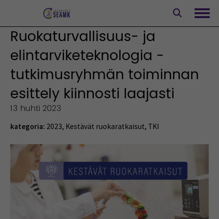
Siirry
sisältöön
Avaa
Ruokaturvallisuus- ja
elintarviketeknologia -
tutkimusryhmän toiminnan
esittely kiinnosti laajasti
13 huhti 2023
kategoria:
2023
,
Kestävät ruokaratkaisut
,
TKI