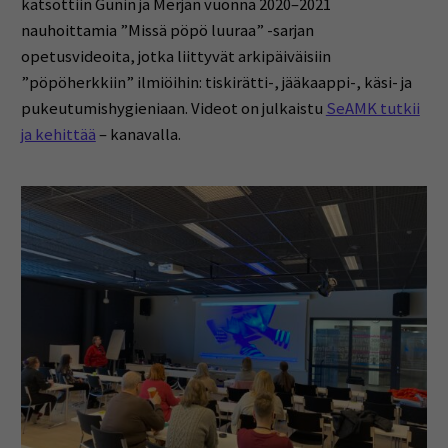
katsottiin Gunin ja Merjan vuonna 2020–2021
nauhoittamia ”Missä pöpö luuraa” -sarjan
opetusvideoita, jotka liittyvät arkipäiväisiin
”pöpöherkkiin” ilmiöihin: tiskirätti-, jääkaappi-, käsi- ja
pukeutumishygieniaan. Videot on julkaistu
SeAMK tutkii
ja kehittää
– kanavalla.