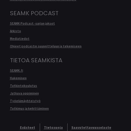
SEAMK PODCAST
SEAMK Podcast -sarjan jaksot
Arkisto
Mediatiedot
Ohjeet podcastin suunnitteluun ja tekemiseen
TIETOA SEAMKISTA
SEAMK.fi
Hakeminen
Tutkintokoulutus
Jatkuva oppiminen
Työelämäyhteistyö
Tutkimus ja kehittäminen
Evästeet
Tietosuoja
Saavutettavuusseloste