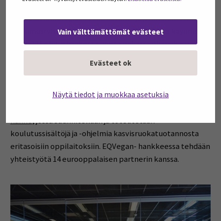
automaation lisäksi uutuustuotekonsepteihin,
pakkausteknologiaan sekä hävikki- ja jätehallintaan.
Tutkimusryhmässä oli maaliskuun 2023 alussa käynnissä
Vain välttämättömät evästeet
lähes 20 kehityshanketta, joista neljässä oli mukana
kansainvälisiä kumppaneita. Hankkeita tehdään tiiviissä
Evästeet ok
yhteistyössä sidosryhmien, kuten alueen yritysten ja
opetuksen kanssa. Hyvänä esimerkkinä opetuksen
Näytä tiedot ja muokkaa asetuksia
kanssa tehtävästä hankeyhteistyöstä mainittakoon
Erasmus+ Sector Skills Alliancen rahoittama
EQVegan-
hanke
, jossa suunnitellaan ja toteutetaan
koulutussisältöjä ja -ohjelmia kasvisruokatuotannosta
eritasoisiin oppilaitoksiin. EQVegan- hankkeessa tehdään
yhteistyötä 14 eurooppalaisen partnerin kanssa.