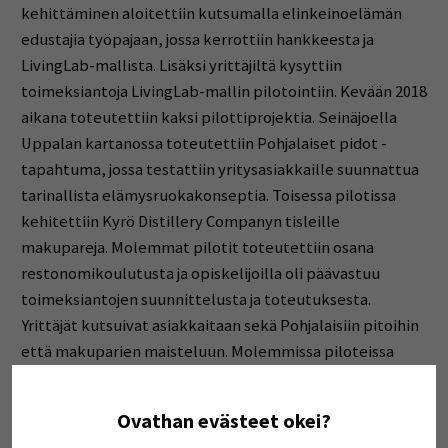
kehittäminen aloitettiin kutsumalla elinkeinoelämän
edustajia työpajaan, jossa kerrottiin hankkeesta ja
LivingLab-mallista. Lisäksi yrittäjiltä kysyttiin
toimeksiantoja LivingLab-mallin pilotointiin. Kevään 2018
aikana toteutettiin kaksi pilottiprojektia. Seinäjoella
Uppalan kartanossa toteutettiin Pohjalaiset pidot -
tapahtuma, jossa testattiin yritysasiakkaille suunnattua
tarinallista elämysruokakonseptia. Toisessa pilotissa
kehitettiin Kyrö Distillery Companyn tisleille
makupareja. Molemmat pilotit toteutettiin osana
restonomikoulutusta ja opiskelijoilla oli päävastuu
toimeksiantojen suunnittelusta ja toteutuksesta.
Yrittäjät kutsuivat asiakkaitaan sekä Pohjalaisiin pitoihin
että makuparien maisteluun. Molemmissa piloteissa
asiakkaat osallistettiin tuotteiden arviointiin ja heiltä
kerättiin palautetta kirjallisesti. Projektien tuloksista
Ovathan evästeet okei?
toimitetaan kooste yrittäjille, jota he voivat hyödyntää