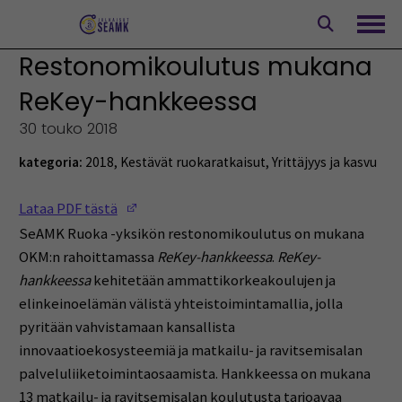
Siirry
sisältöön
Avaa
Restonomikoulutus mukana
ReKey-hankkeessa
30 touko 2018
kategoria:
2018
,
Kestävät ruokaratkaisut
,
Yrittäjyys ja kasvu
(Opens in a new window)
Lataa PDF tästä
SeAMK Ruoka -yksikön restonomikoulutus on mukana
OKM:n rahoittamassa
ReKey-hankkeessa
.
ReKey-
hankkeessa
kehitetään ammattikorkeakoulujen ja
elinkeinoelämän välistä yhteistoimintamallia, jolla
pyritään vahvistamaan kansallista
innovaatioekosysteemiä ja matkailu- ja ravitsemisalan
palveluliiketoimintaosaamista. Hankkeessa on mukana
13 matkailu- ja ravitsemisalan koulutusta tarjoavaa