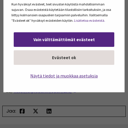
tuotteidensa jatkokehittämisessä. Uusien
Kun hyväksyt evästeet, teet sivuston käytöstä mahdollisimman
pilottiprojektien testaus, sekä restonomikoulutuksen
sujuvan. Osaa evästeistä käytetään tilastollisiin tarkoituksiin, ja osa
liittyy kolmansien osapuolien tarjoamiin palveluihin. Valitsemalla
LivingLab-mallin ja digitaalisen alustan kehittäminen
”Evästeet ok” hyväksyt evästeiden käytön.
Lisätietoa evästeistä.
jatkuvat, sillä hanke kestää vuoden 2019 loppuun asti.
Teksti:
Vain välttämättömät evästeet
Kirta Nieminen
Evästeet ok
lehtori, SeAMK Ruoka
Näytä tiedot ja muokkaa asetuksia
Eparin artikkeli Uppalan kartanon Pohjalaisista pidoista:
Tarjoilija on nyt tarinankertoja (s.
(Opens in a new window)
12):
http://digi.epari.fi/epari/298/
Jaa: