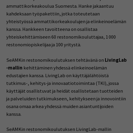
ammattikorkeakoulua Suomesta. Hanke jakaantuu
kahdeksaan työpakettiin, jotka toteutetaan
yhteistyössä ammattikorkeakoulujen ja elinkeinoelämän
kanssa. Hankkeen tavoitteena on osallistaa
yhteiskehittämiseen 60 restonomikouluttajaa, 1 000
restonomiopiskelijaa ja 100 yritystä.
SeAMKin restonomikoulutuksen tehtävänä on
LivingLab
-mallin
kehittäminen yhdessä elinkeinoelämän
edustajien kanssa. LivingLab on käyttäjälähtöistä
tutkimus-, kehitys-ja innovaatiotoimintaa (TKI), jossa
käyttäjät osallistuvat ja heidät osallistetaan tuotteiden
ja palveluiden tutkimukseen, kehitykseen ja innovointiin
osana omaa arkea yhdessä muiden asiantuntijoiden
kanssa.
SeAMKin restonomikoulutuksen LivingLab-mallin