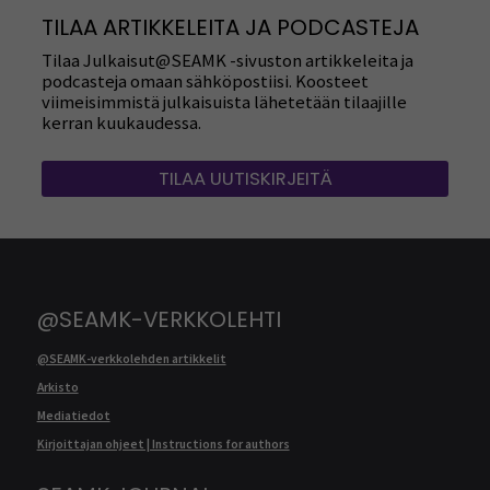
TILAA ARTIKKELEITA JA PODCASTEJA
Tilaa Julkaisut@SEAMK -sivuston artikkeleita ja
podcasteja omaan sähköpostiisi. Koosteet
viimeisimmistä julkaisuista lähetetään tilaajille
kerran kuukaudessa.
TILAA UUTISKIRJEITÄ
@SEAMK-VERKKOLEHTI
@SEAMK-verkkolehden artikkelit
Arkisto
Mediatiedot
Kirjoittajan ohjeet | Instructions for authors