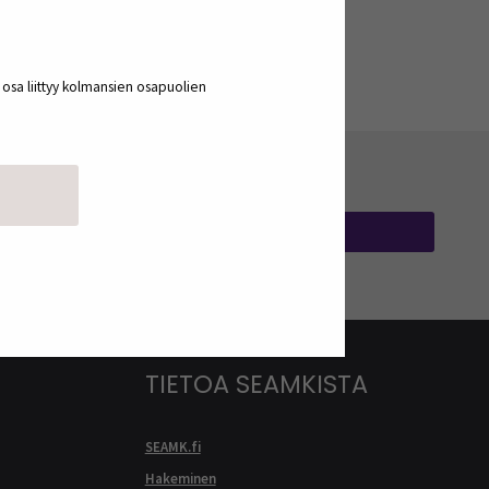
a osa liittyy kolmansien osapuolien
TILAA UUTISKIRJEITÄ
TIETOA SEAMKISTA
SEAMK.fi
Hakeminen