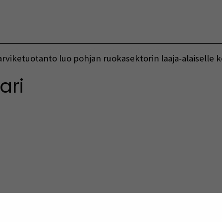
Vaihda kieltä
viketuotanto luo pohjan ruokasektorin laaja-alaiselle k
ari
indow)
indow)
w window)