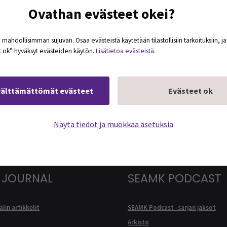
Ovathan evästeet okei?
 mahdollisimman sujuvan. Osaa evästeistä käytetään tilastollisiin tarkoituksiin, j
et ok” hyväksyt evästeiden käytön.
Lisätietoa evästeistä.
välttämättömät evästeet
Evästeet ok
podcasteja omaan sähköpostiisi. Koosteet
kerran kuukaudessa.
Näytä tiedot ja muokkaa asetuksia
 JOURNAL
SEAMK PODCAST
lin artikkelit
SEAMK Podcast -sarjan jaksot
Arkisto