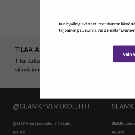
Jaa:
Kun hyväksyt evästeet, teet sivuston käytöstä
tarjoamiin palveluihin. Valitsemalla ”Eväste
TILAA ARTIKKELEITA JA PODCASTEJA
Vain 
Tilaa Julkaisut@SEAMK -sivuston artikkeleita ja 
viimeisimmistä julkaisuista lähetetään tilaajille 
@SEAMK-VERKKOLEHTI
SEAMK
@SEAMK-verkkolehden artikkelit
SEAMK Journa
Arkisto
Arkisto