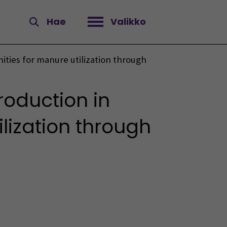
Hae
Valikko
Avaa valikko
ities for manure utilization through
roduction in
ilization through