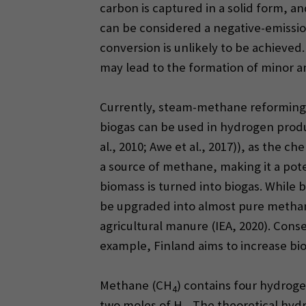
carbon is captured in a solid form, 
can be considered a negative-emissio
conversion is unlikely to be achieved
may lead to the formation of minor am
Currently, steam-methane reforming (
biogas can be used in hydrogen produc
al., 2010; Awe et al., 2017)), as the ch
a source of methane, making it a pote
biomass is turned into biogas. While 
be upgraded into almost pure methane
agricultural manure (IEA, 2020). Con
example, Finland aims to increase bio
Methane (CH
) contains four hydrog
4
two moles of H
. The theoretical hyd