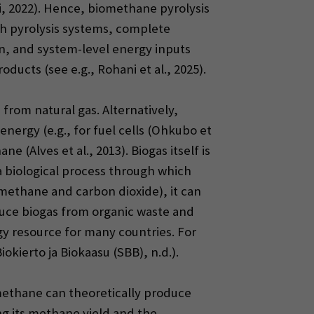
i, 2022). Hence, biomethane pyrolysis
ch pyrolysis systems, complete
on, and system-level energy inputs
ucts (see e.g., Rohani et al., 2025).
rom natural gas. Alternatively,
ergy (e.g., for fuel cells (Ohkubo et
ne (Alves et al., 2013). Biogas itself is
a biological process through which
 methane and carbon dioxide), it can
duce biogas from organic waste and
y resource for many countries. For
kierto ja Biokaasu (SBB), n.d.).
methane can theoretically produce
ng its methane yield and the