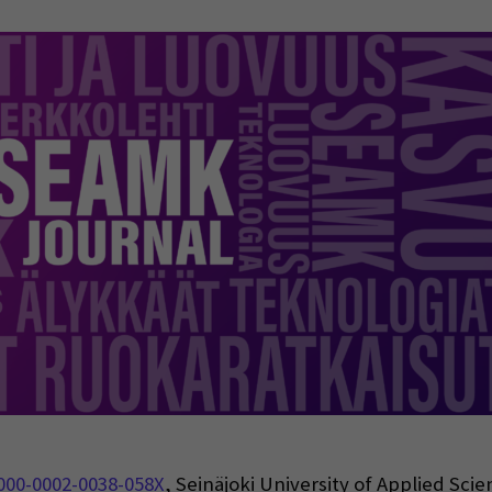
indow)
0000-0002-0038-058X
, Seinäjoki University of Applied Sci