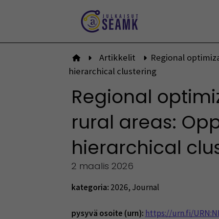
Siirry
sisältöön
Artikkelit
Regional optimiza
Etusivulle
hierarchical clustering
Regional optimi
rural areas: Opp
hierarchical clu
2 maalis 2026
kategoria:
2026
,
Journal
pysyvä osoite (urn):
https://urn.fi/URN: