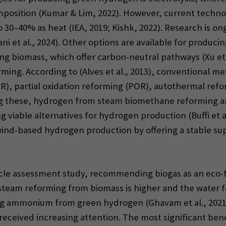
position (Kumar & Lim, 2022). However, current technol
to 30–40% as heat (IEA, 2019; Kishk, 2022). Research is o
Kani et al., 2024). Other options are available for produc
ing biomass, which offer carbon-neutral pathways (Xu et
ng. According to (Alves et al., 2013), conventional m
), partial oxidation reforming (POR), autothermal refo
g these, hydrogen from steam biomethane reforming and
viable alternatives for hydrogen production (Buffi et al
nd-based hydrogen production by offering a stable suppl
e cycle assessment study, recommending biogas as an eco
 steam reforming from biomass is higher and the water f
ing ammonium from green hydrogen (Ghavam et al., 2021
eceived increasing attention. The most significant benef