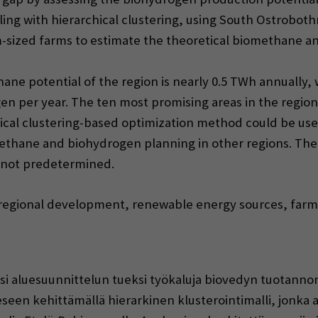
ing with hierarchical clustering, using South Ostrobothn
-sized farms to estimate the theoretical biomethane a
hane potential of the region is nearly 0.5 TWh annually,
en per year. The ten most promising areas in the regio
cal clustering-based optimization method could be used 
methane and biohydrogen planning in other regions. The
e not predetermined.
egional development, renewable energy sources, far
aisi aluesuunnittelun tueksi työkaluja biovedyn tuotanno
seen kehittämällä hierarkinen klusterointimalli, jonka 