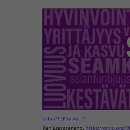
(Opens in a new w
Lataa PDF tästä
Kari Laasasenaho,
https://orcid.org/