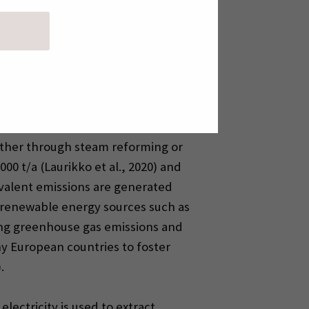
efining, and iron refining.
RENA, 2024; Seddon, 2022). Unlike most
ever, the impacts of hydrogen
 In 2022, total global hydrogen
ction below 1 Mt (IEA, 2023a; IRENA,
 either through steam reforming or
000 t/a (Laurikko et al., 2020) and
valent emissions are generated
g renewable energy sources such as
ing greenhouse gas emissions and
ny European countries to foster
.
ectricity is used to extract