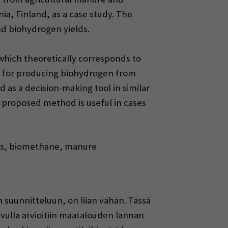
ia, Finland, as a case study. The
nd biohydrogen yields.
 which theoretically corresponds to
n for producing biohydrogen from
as a decision-making tool in similar
 proposed method is useful in cases
ms, biomethane, manure
n suunnitteluun, on liian vähän. Tässä
avulla arvioitiin maatalouden lannan