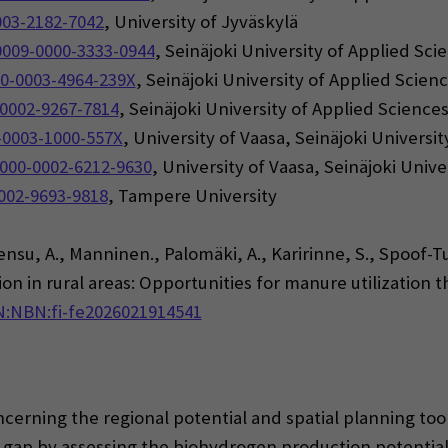
003-2182-7042
, University of Jyväskylä
0009-0000-3333-0944
, Seinäjoki University of Applied Sci
00-0003-4964-239X
, Seinäjoki University of Applied Scien
-0002-9267-7814
, Seinäjoki University of Applied Science
-0003-1000-557X
, University of Vaasa, Seinäjoki Universi
0000-0002-6212-9630
, University of Vaasa, Seinäjoki Univ
0002-9693-9818
, Tampere University
Lensu, A., Manninen., Palomäki, A., Karirinne, S., Spoof-T
n in rural areas: Opportunities for manure utilization t
N:NBN:fi-fe2026021914541
oncerning the regional potential and spatial planning t
s gap by assessing the biohydrogen production potentia