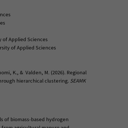
ences
ces
s
ty of Applied Sciences
ersity of Applied Sciences
uomi, K., & Valden, M. (2026). Regional
hrough hierarchical clustering.
SEAMK
ools of biomass-based hydrogen
l from agricultural manure and