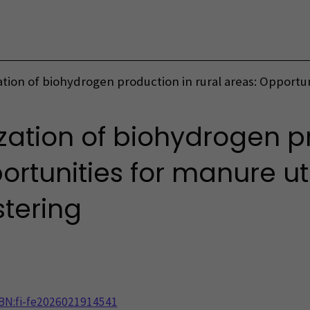
Vaihda kieltä
tion of biohydrogen production in rural areas: Opportun
zation of biohydrogen p
ortunities for manure ut
stering
NBN:fi-fe2026021914541