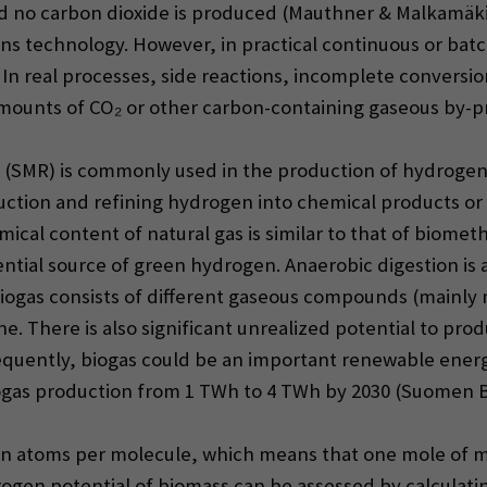
and no carbon dioxide is produced (Mauthner & Malkamäk
ns technology. However, in practical continuous or bat
. In real processes, side reactions, incomplete conversi
ounts of CO₂ or other carbon-containing gaseous by-prod
SMR) is commonly used in the production of hydrogen f
tion and refining hydrogen into chemical products or en
emical content of natural gas is similar to that of biometha
ntial source of green hydrogen. Anaerobic digestion is 
biogas consists of different gaseous compounds (mainly
. There is also significant unrealized potential to pro
sequently, biogas could be an important renewable energ
gas production from 1 TWh to 4 TWh by 2030 (Suomen Bio
en atoms per molecule, which means that one mole of 
rogen potential of biomass can be assessed by calculati