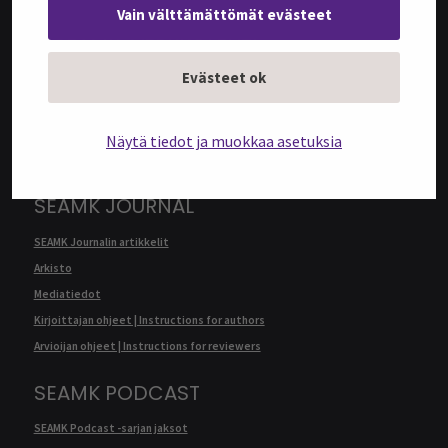
Vain välttämättömät evästeet
@SEAMK-VERKKOLEHTI
Evästeet ok
@SEAMK-verkkolehden artikkelit
Arkisto
Mediatiedot
Näytä tiedot ja muokkaa asetuksia
Kirjoittajan ohjeet | Instructions for authors
SEAMK JOURNAL
SEAMK Journalin artikkelit
Arkisto
Mediatiedot
Kirjoittajan ohjeet | Instructions for authors
Arvioijan ohjeet | Instructions for reviewers
SEAMK PODCAST
SEAMK Podcast -sarjan jaksot