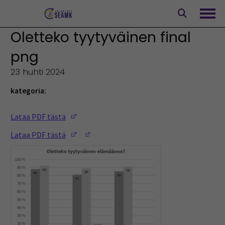
Siirry
sisältöön
Avaa
Oletteko tyytyväinen final
png
23 huhti 2024
kategoria:
(Opens in a new window)
Lataa PDF tästä
(Opens in a new window)
(Opens in a new window)
Lataa PDF tästä