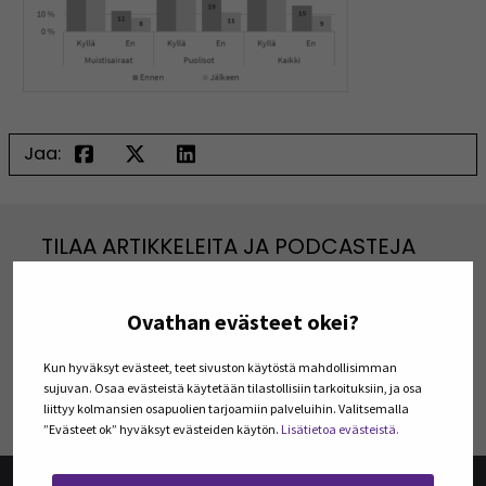
Jaa:
TILAA ARTIKKELEITA JA PODCASTEJA
Tilaa Julkaisut@SEAMK -sivuston artikkeleita ja
podcasteja omaan sähköpostiisi. Koosteet
viimeisimmistä julkaisuista lähetetään tilaajille
Ovathan evästeet okei?
kerran kuukaudessa.
Kun hyväksyt evästeet, teet sivuston käytöstä mahdollisimman
sujuvan. Osaa evästeistä käytetään tilastollisiin tarkoituksiin, ja osa
TILAA UUTISKIRJEITÄ
liittyy kolmansien osapuolien tarjoamiin palveluihin. Valitsemalla
”Evästeet ok” hyväksyt evästeiden käytön.
Lisätietoa evästeistä.