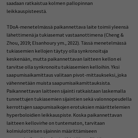
saadaan ratkaistua kolmen pallopinnan
leikkauspisteestä.
TDoA-menetelmässä paikannettava laite toimii yleensä
lähettimenä ja tukiasemat vastaanottimena (Cheng &
Zhou, 2019; Elsanhoury ym., 2022). Tässä menetelmässä
tukiasemien kellojen täytyy olla synkronoituja
keskenään, mutta paikannettavan laitteen kellon ei
tarvitse olla synkronoitu tukiasemien kelloihin. Yksi
saapumisaikamittaus valitaan pivot-mittaukseksi, joka
vähennetään muista saapumisaikamittauksista.
Paikannettavan laitteen sijainti ratkaistaan laskemalla
tunnettujen tukiasemien sijaintien sekä valonnopeudella
kerrottujen saapumisaikojen erotuksien määrittelemien
hyperboloidien leikkauspiste. Koska paikannettavan
laitteen kellovirhe on tuntematon, tarvitaan
kolmiulotteisen sijainnin määrittämiseen