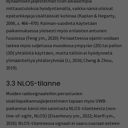
dynaamisen järjestelmän tilan aikaisempia
mittaustuloksia hyödyntämällä, vaikka nämä olisivat
epätarkkoja ja sisältäisivät kohinaa (Kaplan & Hegarty,
2006, s. 466–470). Kalman-suodinta käytetään
paikannuksessa yleisesti myös erilaisten anturien
fuusiossa (Feng ym., 2020). Periaatteessa sijainti voidaan
laskea myös suljetussa muodossa ympyrän (2D) tai pallon
(3D) yhtälöitä käyttäen, mutta tällöin ei hyödynnetä
ylimääriteltyä yhtälöryhmää (Li, 2016; Cheng & Zhou,
2019).
3.3 NLOS-tilanne
Muiden radiosignaaleihin perustuvien
sisätilapaikannusjärjestelmien tapaan myös UWB-
paikannus kärsii niin sanotusta NLOS-tilanteesta (non-
line-of-sight, NLOS) (Elsanhoury ym., 2022; Alarifi ym.,
2016). NLOS-tilanteessa signaali ei saavu suoraan esteen