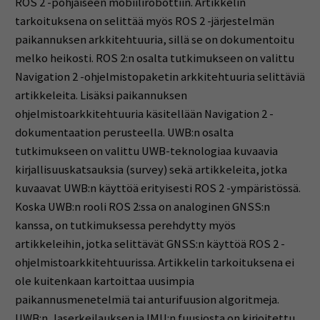
ROS 2 -pohjaiseen mobiilirobottiin. Artikkelin
tarkoituksena on selittää myös ROS 2 -järjestelmän
paikannuksen arkkitehtuuria, sillä se on dokumentoitu
melko heikosti. ROS 2:n osalta tutkimukseen on valittu
Navigation 2 -ohjelmistopaketin arkkitehtuuria selittäviä
artikkeleita. Lisäksi paikannuksen
ohjelmistoarkkitehtuuria käsitellään Navigation 2 -
dokumentaation perusteella. UWB:n osalta
tutkimukseen on valittu UWB-teknologiaa kuvaavia
kirjallisuuskatsauksia (survey) sekä artikkeleita, jotka
kuvaavat UWB:n käyttöä erityisesti ROS 2 -ympäristössä.
Koska UWB:n rooli ROS 2:ssa on analoginen GNSS:n
kanssa, on tutkimuksessa perehdytty myös
artikkeleihin, jotka selittävät GNSS:n käyttöä ROS 2 -
ohjelmistoarkkitehtuurissa. Artikkelin tarkoituksena ei
ole kuitenkaan kartoittaa uusimpia
paikannusmenetelmiä tai anturifuusion algoritmeja.
UWB:n, laserkeilauksen ja IMU:n fuusiosta on kirjoitettu