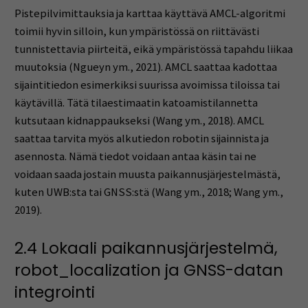
Pistepilvimittauksia ja karttaa käyttävä AMCL-algoritmi
toimii hyvin silloin, kun ympäristössä on riittävästi
tunnistettavia piirteitä, eikä ympäristössä tapahdu liikaa
muutoksia (Ngueyn ym., 2021). AMCL saattaa kadottaa
sijaintitiedon esimerkiksi suurissa avoimissa tiloissa tai
käytävillä. Tätä tilaestimaatin katoamistilannetta
kutsutaan kidnappaukseksi (Wang ym., 2018). AMCL
saattaa tarvita myös alkutiedon robotin sijainnista ja
asennosta. Nämä tiedot voidaan antaa käsin tai ne
voidaan saada jostain muusta paikannusjärjestelmästä,
kuten UWB:sta tai GNSS:stä (Wang ym., 2018; Wang ym.,
2019).
2.4 Lokaali paikannusjärjestelmä,
robot_localization ja GNSS-datan
integrointi