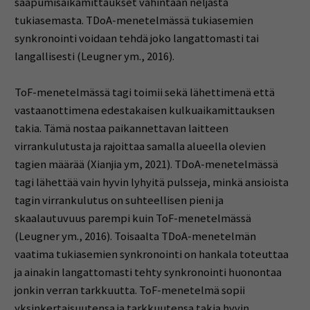
saapumisaikamittaukset vähintään neljästä
tukiasemasta. TDoA-menetelmässä tukiasemien
synkronointi voidaan tehdä joko langattomasti tai
langallisesti (Leugner ym., 2016).
ToF-menetelmässä tagi toimii sekä lähettimenä että
vastaanottimena edestakaisen kulkuaikamittauksen
takia. Tämä nostaa paikannettavan laitteen
virrankulutusta ja rajoittaa samalla alueella olevien
tagien määrää (Xianjia ym, 2021). TDoA-menetelmässä
tagi lähettää vain hyvin lyhyitä pulsseja, minkä ansioista
tagin virrankulutus on suhteellisen pieni ja
skaalautuvuus parempi kuin ToF-menetelmässä
(Leugner ym., 2016). Toisaalta TDoA-menetelmän
vaatima tukiasemien synkronointi on hankala toteuttaa
ja ainakin langattomasti tehty synkronointi huonontaa
jonkin verran tarkkuutta. ToF-menetelmä sopii
yksinkertaisuutensa ja tarkkuutensa takia hyvin