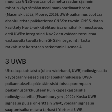
muuntaa GNSS-vastaanottimelta saadun sijainnin
robotin käyttämään maailmankoordinaatistoon
(Macenski, 2023; Moore, 2016). UWB-paikannus tuottaa
absoluuttista paikkatietoa GNSS:n tavoin. GNSS-datan
käsittely Nav 2 -arkkitehtuurissa on sikäli kiinnostavaa,
että UWB:n integrointi Nav 2:een voidaan toteuttaa
vastaavalla tavalla kuin GNSS-integrointi. Tästä
ratkaisusta kerrotaan tarkemmin luvussa 4.
3 UWB
Ultralaajakaistaista (ultra-wideband, UWB) radiosignaalia
käytetään yleisesti sisätilapaikannuksessa. UWB-
paikannuksella päästään sisätiloissa parempaan
paikannustarkkuuteen kuin kapeakaistaisilla
radiosignaaleilla (Elsanhoury ym., 2022). Koska UWB-
signaalin pulssi on erittäin lyhyt, voidaan signaalin
saapumisaika mitata tarkasti. Yleisesti UWB-