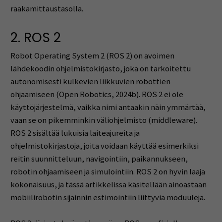
raakamittaustasolla.
2. ROS 2
Robot Operating System 2 (ROS 2) on avoimen
lähdekoodin ohjelmistokirjasto, joka on tarkoitettu
autonomisesti kulkevien liikkuvien robottien
ohjaamiseen (Open Robotics, 2024b). ROS 2 ei ole
käyttöjärjestelmä, vaikka nimi antaakin näin ymmärtää,
vaan se on pikemminkin väliohjelmisto (middleware).
ROS 2 sisältää lukuisia laiteajureita ja
ohjelmistokirjastoja, joita voidaan käyttää esimerkiksi
reitin suunnitteluun, navigointiin, paikannukseen,
robotin ohjaamiseen ja simulointiin. ROS 2 on hyvin laaja
kokonaisuus, ja tässä artikkelissa käsitellään ainoastaan
mobiilirobotin sijainnin estimointiin liittyviä moduuleja.