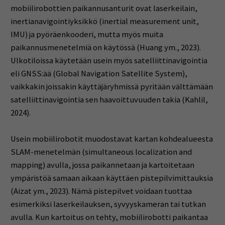
mobiilirobottien paikannusanturit ovat laserkeilain,
inertianavigointiyksikkö (inertial measurement unit,
IMU) ja pyöräenkooderi, mutta myös muita
paikannusmenetelmiä on käytössä (Huang ym., 2023).
Ulkotiloissa käytetään usein myös satelliittinavigointia
eli GNSS:ää (Global Navigation Satellite System),
vaikkakin joissakin käyttäjäryhmissä pyritään välttämään
satelliittinavigointia sen haavoittuvuuden takia (Kahlil,
2024).
Usein mobiilirobotit muodostavat kartan kohdealueesta
SLAM-menetelmän (simultaneous localization and
mapping) avulla, jossa paikannetaan ja kartoitetaan
ympäristöä samaan aikaan käyttäen pistepilvimittauksia
(Aizat ym., 2023). Nämä pistepilvet voidaan tuottaa
esimerkiksi laserkeilauksen, syvyyskameran tai tutkan
avulla. Kun kartoitus on tehty, mobiilirobotti paikantaa