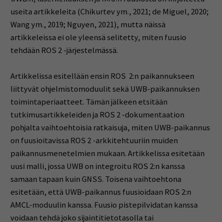
useita artikkeleita (Chikurtev ym., 2021; de Miguel, 2020;
Wang ym., 2019; Nguyen, 2021), mutta näissä
artikkeleissa ei ole yleensä selitetty, miten fuusio
tehdään ROS 2 -järjestelmässä.
Artikkelissa esitellään ensin ROS 2:n paikannukseen
liittyvät ohjelmistomoduulit sekä UWB-paikannuksen
toimintaperiaatteet. Tämän jälkeen etsitään
tutkimusartikkeleiden ja ROS 2 -dokumentaation
pohjalta vaihtoehtoisia ratkaisuja, miten UWB-paikannus
on fuusioitavissa ROS 2 -arkkitehtuuriin muiden
paikannusmenetelmien mukaan. Artikkelissa esitetään
uusi malli, jossa UWB on integroitu ROS 2:n kanssa
samaan tapaan kuin GNSS. Toisena vaihtoehtona
esitetään, että UWB-paikannus fuusioidaan ROS 2:n
AMCL-moduulin kanssa. Fuusio pistepilvidatan kanssa
voidaan tehdä joko sijaintitietotasolla tai