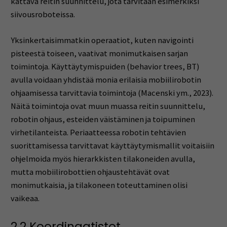
kattava reitin suunnittelu, jota tarvitaan esimerkiksi
siivousroboteissa.
Yksinkertaisimmatkin operaatiot, kuten navigointi
pisteestä toiseen, vaativat monimutkaisen sarjan
toimintoja. Käyttäytymispuiden (behavior trees, BT)
avulla voidaan yhdistää monia erilaisia mobiilirobotin
ohjaamisessa tarvittavia toimintoja (Macenski ym., 2023).
Näitä toimintoja ovat muun muassa reitin suunnittelu,
robotin ohjaus, esteiden väistäminen ja toipuminen
virhetilanteista. Periaatteessa robotin tehtävien
suorittamisessa tarvittavat käyttäytymismallit voitaisiin
ohjelmoida myös hierarkkisten tilakoneiden avulla,
mutta mobiilirobottien ohjaustehtävät ovat
monimutkaisia, ja tilakoneen toteuttaminen olisi
vaikeaa.
2.2 Koordinaatistot