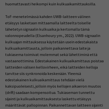
huomattavasti heikompi kuin kulkuaikamittauksilla.
ToF-menetelmässä kahden UWB-laitteen välinen
etäisyys lasketaan mittaamalla laitteelta toiselle
lähetetyn signaalin kulkuaika ja kertomalla tämä
valonnopeudella (Elsanhoury ym., 2022). UWB-signaalin
kulkuajan mittauksessa käytetään usein edestakaista
kulkuaika­mittausta, jolloin paikannettava laite ja
tukiasema toimivat molemmat sekä lähettiminä että
vastaanottimina. Edestakainen kulkuaikamittaus poistaa
laitteiden välisen kellovirheen, eikä laitteiden kelloja
tarvitse siis synkronoida keskenään. Yleensä
edestakainen kulkuaikamittaus tehdään vielä
kaksipuoleisesti, jolloin myös kellojen aikaeron muutos
(drift) saadaan kompensoitua. Tukiaseman tunnettu
sijainti ja kulkuaikamittauksesta laskettu etäisyys
määrittävät pallopinnan. Paikannettavan laitteen sijainti