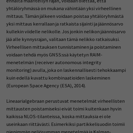
ennalta määritellyn rajan, voidaan olettaa, että
yhtälöryhmässä on mukana vähintään yksi virheellinen
mittaus. Tämän jälkeen voidaan poistaa yhtälöryhmästä
yksi mittaus kerrallaan ja ratkaista sijainti ja jäännösarvo
kullekin viidelle nelikolle. Jos jonkin nelikon jäännösarvo
jää alle kynnysrajan, valitaan tämä nelikko ratkaisuksi.
Virheellisen mittauksen tunnistaminen ja poistaminen
voidaan tehdä myös GNSS:ssä käytetyn RAIM-
menetelmän (receiver autonomous integrity
monitoring) avulla, joka on laskennallisesti tehokkaampi
kuin edellä kuvattu kombinaatioiden laskeminen
(European Space Agency (ESA), 2014).
Lineaarialgebraan perustuvat menetelmät virheellisten
mittausten poistamiseksi eivät toimi kuitenkaan hyvin
kaikissa NLOS-tilanteissa, koska mittauksia ei ole
useinkaan riittävästi. Esimerkiksi partikkelisuodin toimii
pienimmän neliösumman menetelmää ja Kalman-