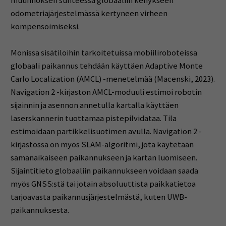
muunnoksen suhteessa globaaliin kehykseen
odometriajärjestelmässä kertyneen virheen
kompensoimiseksi.
Monissa sisätiloihin tarkoitetuissa mobiiliroboteissa
globaali paikannus tehdään käyttäen Adaptive Monte
Carlo Localization (AMCL) -menetelmää (Macenski, 2023).
Navigation 2 -kirjaston AMCL-moduuli estimoi robotin
sijainnin ja asennon annetulla kartalla käyttäen
laserskannerin tuottamaa pistepilvidataa. Tila
estimoidaan partikkelisuotimen avulla. Navigation 2 -
kirjastossa on myös SLAM-algoritmi, jota käytetään
samanaikaiseen paikannukseen ja kartan luomiseen.
Sijaintitieto globaaliin paikannukseen voidaan saada
myös GNSS:stä tai jotain absoluuttista paikkatietoa
tarjoavasta paikannusjärjestelmästä, kuten UWB-
paikannuksesta.