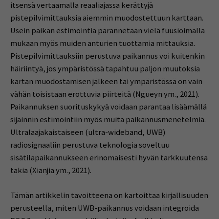
itsensä vertaamalla reaaliajassa kerättyjä
pistepilvimittauksia aiemmin muodostettuun karttaan.
Usein paikan estimointia parannetaan vielä fuusioimalla
mukaan myös muiden anturien tuottamia mittauksia.
Pistepilvimittauksiin perustuva paikannus voi kuitenkin
häiriintyä, jos ympäristössä tapahtuu paljon muutoksia
kartan muodostamisen jälkeen tai ympäristössä on vain
vähän toisistaan erottuvia piirteitä (Ngueyn ym., 2021).
Paikannuksen suorituskykyä voidaan parantaa lisäämällä
sijainnin estimointiin myös muita paikannusmenetelmiä.
Ultralaajakaistaiseen (ultra-wideband, UWB)
radiosignaaliin perustuva teknologia soveltuu
sisätilapaikannukseen erinomaisesti hyvän tarkkuutensa
takia (Xianjia ym., 2021).
Tämän artikkelin tavoitteena on kartoittaa kirjallisuuden
perusteella, miten UWB-paikannus voidaan integroida