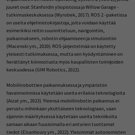
juuret ovat Stanfordin yliopistossa ja Willow Garage -
tutkimuskeskuksessa (Wyrobek, 2017). ROS 2 -paketissa
on useita ohjelmistokirjastoja, joita voidaan käyttää
esimerkiksi reitin suunnitteluun, navigointiin,
paikannukseen, robotin ohjaamiseen ja simulointiin
(Macenski ym., 2020). ROS-järjestelmää on käytetty
yleisesti tutkimuksessa, mutta sen hyödyntäminen on
herättänyt kiinnostusta myös kaupallisten toimijoiden
keskuudessa (GIM Robotics, 2022).
Mobiilirobottien paikannuksessa ja ympäristön
havainnoinnissa käytetään useita erilaisia teknologioita
(Aizat ym., 2023). Yleensä mobiilirobotin paikannus ei
perustu mihinkään yksittäiseen teknologiaan, vaan
sijainnin määrityksessä käytetään useita tekniikoita
samaan aikaan fuusioimalla eri anturien tuottamat
tiedot (Elsanhoury ym., 2022). Yleisimmät autonomisten