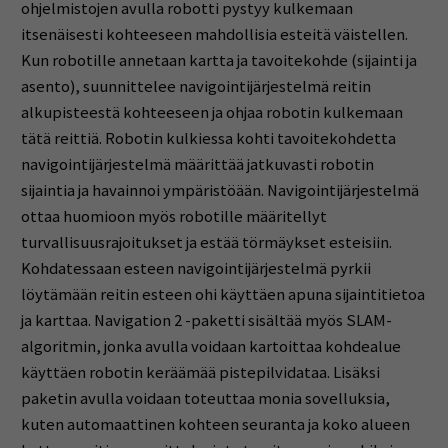
ohjelmistojen avulla robotti pystyy kulkemaan
itsenäisesti kohteeseen mahdollisia esteitä väistellen.
Kun robotille annetaan kartta ja tavoitekohde (sijainti ja
asento), suunnittelee navigointijärjestelmä reitin
alkupisteestä kohteeseen ja ohjaa robotin kulkemaan
tätä reittiä. Robotin kulkiessa kohti tavoitekohdetta
navigointijärjestelmä määrittää jatkuvasti robotin
sijaintia ja havainnoi ympäristöään. Navigointijärjestelmä
ottaa huomioon myös robotille määritellyt
turvallisuusrajoitukset ja estää törmäykset esteisiin.
Kohdatessaan esteen navigointijärjestelmä pyrkii
löytämään reitin esteen ohi käyttäen apuna sijaintitietoa
ja karttaa. Navigation 2 -paketti sisältää myös SLAM-
algoritmin, jonka avulla voidaan kartoittaa kohdealue
käyttäen robotin keräämää pistepilvidataa. Lisäksi
paketin avulla voidaan toteuttaa monia sovelluksia,
kuten automaattinen kohteen seuranta ja koko alueen