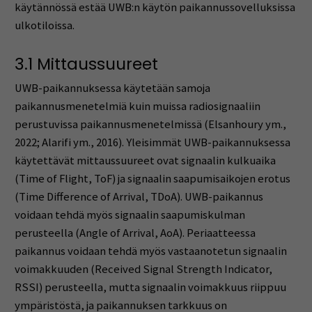
käytännössä estää UWB:n käytön paikannussovelluksissa
ulkotiloissa.
3.1 Mittaussuureet
UWB-paikannuksessa käytetään samoja
paikannusmenetelmiä kuin muissa radiosignaaliin
perustuvissa paikannusmenetelmissä (Elsanhoury ym.,
2022; Alarifi ym., 2016). Yleisimmät UWB-paikannuksessa
käytettävät mittaussuureet ovat signaalin kulkuaika
(Time of Flight, ToF) ja signaalin saapumisaikojen erotus
(Time Difference of Arrival, TDoA). UWB-paikannus
voidaan tehdä myös signaalin saapumiskulman
perusteella (Angle of Arrival, AoA). Periaatteessa
paikannus voidaan tehdä myös vastaanotetun signaalin
voimakkuuden (Received Signal Strength Indicator,
RSSI) perusteella, mutta signaalin voimakkuus riippuu
ympäristöstä, ja paikannuksen tarkkuus on