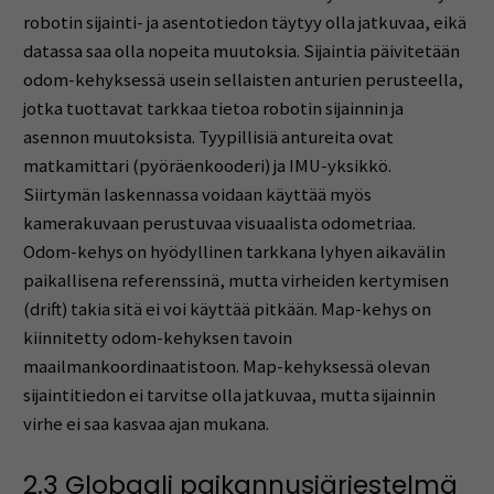
robotin sijainti- ja asentotiedon täytyy olla jatkuvaa, eikä
datassa saa olla nopeita muutoksia. Sijaintia päivitetään
odom-kehyksessä usein sellaisten anturien perusteella,
jotka tuottavat tarkkaa tietoa robotin sijainnin ja
asennon muutoksista. Tyypillisiä antureita ovat
matkamittari (pyöräenkooderi) ja IMU-yksikkö.
Siirtymän laskennassa voidaan käyttää myös
kamerakuvaan perustuvaa visuaalista odometriaa.
Odom-kehys on hyödyllinen tarkkana lyhyen aikavälin
paikallisena referenssinä, mutta virheiden kertymisen
(drift) takia sitä ei voi käyttää pitkään. Map-kehys on
kiinnitetty odom-kehyksen tavoin
maailmankoordinaatistoon. Map-kehyksessä olevan
sijaintitiedon ei tarvitse olla jatkuvaa, mutta sijainnin
virhe ei saa kasvaa ajan mukana.
2.3 Globaali paikannusjärjestelmä