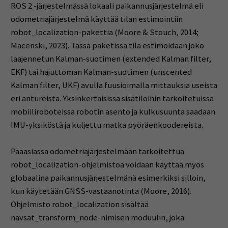
ROS 2 -järjestelmässä lokaali paikannusjärjestelmä eli
odometriajärjestelmä käyttää tilan estimointiin
robot_localization-pakettia (Moore & Stouch, 2014;
Macenski, 2023). Tässä paketissa tila estimoidaan joko
laajennetun Kalman-suotimen (extended Kalman filter,
EKF) tai hajuttoman Kalman-suotimen (unscented
Kalman filter, UKF) avulla fuusioimalla mittauksia useista
eri antureista. Yksinkertaisissa sisätiloihin tarkoitetuissa
mobiiliroboteissa robotin asento ja kulkusuunta saadaan
IMU-yksiköstä ja kuljettu matka pyöräenkoodereista.
Pääasiassa odometriajärjestelmään tarkoitettua
robot_localization-ohjelmistoa voidaan käyttää myös
globaalina paikannusjärjestelmänä esimerkiksi silloin,
kun käytetään GNSS-vastaanotinta (Moore, 2016).
Ohjelmisto robot_localization sisältää
navsat_transform_node-nimisen moduulin, joka