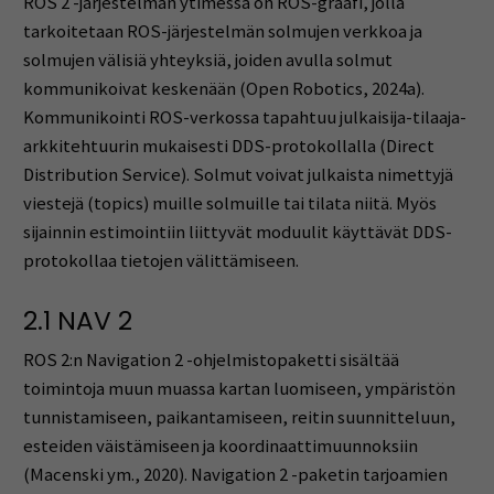
ROS 2 -järjestelmän ytimessä on ROS-graafi, jolla
tarkoitetaan ROS-järjestelmän solmujen verkkoa ja
solmujen välisiä yhteyksiä, joiden avulla solmut
kommunikoivat keskenään (Open Robotics, 2024a).
Kommunikointi ROS-verkossa tapahtuu julkaisija-tilaaja-
arkkitehtuurin mukaisesti DDS-protokollalla (Direct
Distribution Service). Solmut voivat julkaista nimettyjä
viestejä (topics) muille solmuille tai tilata niitä. Myös
sijainnin estimointiin liittyvät moduulit käyttävät DDS-
protokollaa tietojen välittämiseen.
2.1 NAV 2
ROS 2:n Navigation 2 -ohjelmistopaketti sisältää
toimintoja muun muassa kartan luomiseen, ympäristön
tunnistamiseen, paikantamiseen, reitin suunnitteluun,
esteiden väistämiseen ja koordinaattimuunnoksiin
(Macenski ym., 2020). Navigation 2 -paketin tarjoamien