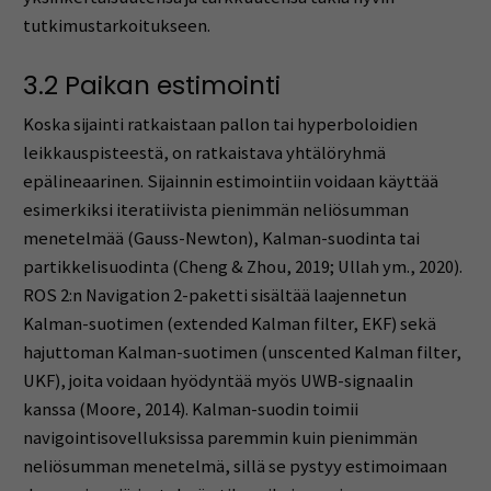
tutkimustarkoitukseen.
3.2 Paikan estimointi
Koska sijainti ratkaistaan pallon tai hyperboloidien
leikkauspisteestä, on ratkaistava yhtälöryhmä
epälineaarinen. Sijainnin estimointiin voidaan käyttää
esimerkiksi iteratiivista pienimmän neliösumman
menetelmää (Gauss-Newton), Kalman-suodinta tai
partikkelisuodinta (Cheng & Zhou, 2019; Ullah ym., 2020).
ROS 2:n Navigation 2-paketti sisältää laajennetun
Kalman-suotimen (extended Kalman filter, EKF) sekä
hajuttoman Kalman-suotimen (unscented Kalman filter,
UKF), joita voidaan hyödyntää myös UWB-signaalin
kanssa (Moore, 2014). Kalman-suodin toimii
navigointisovelluksissa paremmin kuin pienimmän
neliösumman menetelmä, sillä se pystyy estimoimaan