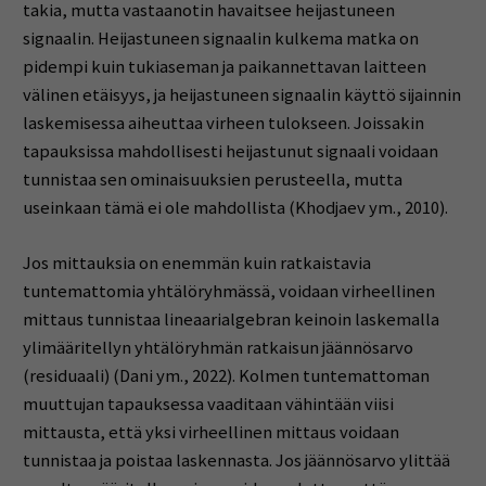
takia, mutta vastaanotin havaitsee heijastuneen
signaalin. Heijastuneen signaalin kulkema matka on
pidempi kuin tukiaseman ja paikannettavan laitteen
välinen etäisyys, ja heijastuneen signaalin käyttö sijainnin
laskemisessa aiheuttaa virheen tulokseen. Joissakin
tapauksissa mahdollisesti heijastunut signaali voidaan
tunnistaa sen ominaisuuksien perusteella, mutta
useinkaan tämä ei ole mahdollista (Khodjaev ym., 2010).
Jos mittauksia on enemmän kuin ratkaistavia
tuntemattomia yhtälöryhmässä, voidaan virheellinen
mittaus tunnistaa lineaarialgebran keinoin laskemalla
ylimääritellyn yhtälöryhmän ratkaisun jäännösarvo
(residuaali) (Dani ym., 2022). Kolmen tuntemattoman
muuttujan tapauksessa vaaditaan vähintään viisi
mittausta, että yksi virheellinen mittaus voidaan
tunnistaa ja poistaa laskennasta. Jos jäännösarvo ylittää