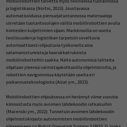
mobiilirobottien tarvetta myös teollisessa tuotannossa
ja logistiikassa (Nortio, 2023). Joustavassa
automatisoidussa piensarjatuotannossa materiaaleja
siirretään tuotantosolujen välillä mobiilirobottien avulla
kiinteiden kuljettimien sijaan. Markkinoilla on useita
teollisuuden ja logistiikan tarpeisiin soveltuvia
automaattisesti ohjautuvia työkoneita aina
satamanostureista ja haarukkatrukeista
mobiilirobotteihin saakka. Näitä autonomisia laitteita
ohjataan yleensä valmistajakohtaisilla ohjelmistoilla, ja
robottien navigoinnissa käytetään useita eri
paikannusteknologioita (Aizat ym., 2023).
Mobiilirobottien ohjauksessa on herännyt viime vuosina
kiinnostusta myös avoimen lähdekoodin ratkaisuihin
(Macenski ym., 2022). Tunnetuin avoimen lähdekoodin
ohjelmistokirjasto autonomisten mobiilirobottien
ohjaamiseen on Robot Operating System 2 (ROS 2), jonka