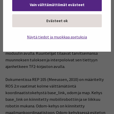
kaikkia järjestelmän koordinaattikehyksiä (Foote, 2013).
Vain välttämättömät evästeet
TF2-kirjasto mahdollistaa myös automaattiset
muunnokset eri koordinaatistojen välillä hajautetussa
järjestelmässä. Tieto tarvittavista
Evästeet ok
koordinaattimuunnoksista esitetään puurakenteen
avulla. Muunnospuussa määritellään tarvittavat siirrot ja
Näytä tiedot ja muokkaa asetuksia
kierrot eri koordinaattijärjestelmien välillä. Muunnettu
data voidaan lähettää kaikille kuuntelijoille broadcaster-
moduulin avulla. Kuuntelijat tilaavat tarvitsemansa
muunnoksen tuloksen ja interpoloivat sen tiettyyn
ajanhetkeen TF2-kirjaston avulla.
Dokumentissa REP 105 (Meeussen, 2010) on määritelty
ROS 2:n vaatimat kolme välttämätöntä
koordinaatistokehystä base_link, odom ja map. Kehys
base_link on kiinnitetty mobiilirobottiin ja se liikkuu
robotin mukana. Odom-kehys on kiinnitetty
maailmankoordinaatistoon. Odom-kehyksessä esitetyn