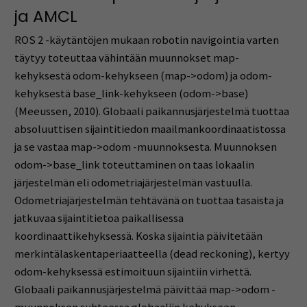
ja AMCL
ROS 2 -käytäntöjen mukaan robotin navigointia varten
täytyy toteuttaa vähintään muunnokset map-
kehyksestä odom-kehykseen (map->odom) ja odom-
kehyksestä base_link-kehykseen (odom->base)
(Meeussen, 2010). Globaali paikannusjärjestelmä tuottaa
absoluuttisen sijaintitiedon maailmankoordinaatistossa
ja se vastaa map->odom -muunnoksesta. Muunnoksen
odom->base_link toteuttaminen on taas lokaalin
järjestelmän eli odometriajärjestelmän vastuulla.
Odometriajärjestelmän tehtävänä on tuottaa tasaista ja
jatkuvaa sijaintitietoa paikallisessa
koordinaattikehyksessä. Koska sijaintia päivitetään
merkintälaskentaperiaatteella (dead reckoning), kertyy
odom-kehyksessä estimoituun sijaintiin virhettä.
Globaali paikannusjärjestelmä päivittää map->odom -