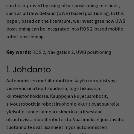
can be improved by using other positioning methods,
such as ultra-wideband (UWB) based positioning. In this
paper, based on the literature, we investigate how UWB
positioning can be integrated into ROS 2-based mobile
robot positioning.
Key words:
ROS 2, Navigation 2, UWB positioning
1. Johdanto
Autonomisten mobiilirobottien käyttö on yleistynyt
viime vuosina teollisuudessa, logistiikassa ja
kiinteistönhoidossa. Kauppojen kuljetusrobotit,
siivousrobotit ja robottiruohonleikkurit ovat suurelle
yleisölle tunnetuimpia esimerkkejä itsestään
ohjautuvista mobiiliroboteista. Vaatimukset joustavalle
tuotannolle ovat lisänneet myös autonomisten