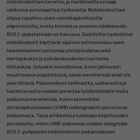
mobiilirobottien tarvetta, ja markkinoilla on laaja
valikoima automaattisia työkoneita. Mobiilirobottien
ohjaus tapahtuu usein valmistajakohtaisilla
ohjelmistoilla, mutta kiinnostus avoimen lähdekoodin
ROS 2 -järjestelmään on kasvussa. Sisätiloihin tarkoitetut
mobiilirobotit käyttävät sijainnin estimoinnissa usein
laserkeilaimen tuottamaa pistepilvidataa sekä
inertiayksikön ja pyöräenkooderien tuottamia
mittauksia. Joissakin olosuhteissa, kuten jatkuvasti
muuttuvassa ympäristössä, nämä menetelmät eivät ole
aina riittäviä. Paikannuksen tarkkuutta, saatavuutta ja
luotettavuutta voidaan parantaa hyödyntämällä muita
paikannusmenetelmiä, kuten esimerkiksi
ultralaajakaistaiseen (UWB) radiosignaaliin perustuvaa
paikannusta. Tässä artikkelissa tutkitaan kirjallisuuden
perusteella, miten UWB-paikannus voidaan integroida
ROS 2 -pohjaiseen mobiilirobotin paikannukseen.