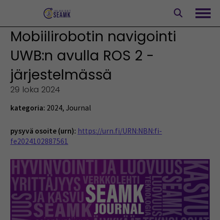
Siirry
sisältöön
Avaa
Mobiilirobotin navigointi
UWB:n avulla ROS 2 -
järjestelmässä
29 loka 2024
kategoria:
2024
,
Journal
pysyvä osoite (urn):
https://urn.fi/URN:NBN:fi-
fe2024102887561