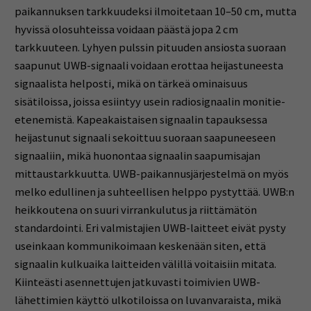
paikannuksen tarkkuudeksi ilmoitetaan 10–50 cm, mutta
hyvissä olosuhteissa voidaan päästä jopa 2 cm
tarkkuuteen. Lyhyen pulssin pituuden ansiosta suoraan
saapunut UWB-signaali voidaan erottaa heijastuneesta
signaalista helposti, mikä on tärkeä ominaisuus
sisätiloissa, joissa esiintyy usein radiosignaalin monitie-
etenemistä. Kapeakaistaisen signaalin tapauksessa
heijastunut signaali sekoittuu suoraan saapuneeseen
signaaliin, mikä huonontaa signaalin saapumisajan
mittaustarkkuutta. UWB-paikannusjärjestelmä on myös
melko edullinen ja suhteellisen helppo pystyttää. UWB:n
heikkoutena on suuri virrankulutus ja riittämätön
standardointi. Eri valmistajien UWB-laitteet eivät pysty
useinkaan kommunikoimaan keskenään siten, että
signaalin kulkuaika laitteiden välillä voitaisiin mitata.
Kiinteästi asennettujen jatkuvasti toimivien UWB-
lähettimien käyttö ulkotiloissa on luvanvaraista, mikä