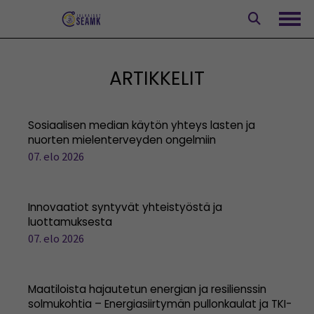
Siirry
sisältöön
Avaa
ARTIKKELIT
Sosiaalisen median käytön yhteys lasten ja
nuorten mielenterveyden ongelmiin
07. elo 2026
Innovaatiot syntyvät yhteistyöstä ja
luottamuksesta
07. elo 2026
Maatiloista hajautetun energian ja resilienssin
solmukohtia – Energiasiirtymän pullonkaulat ja TKI-