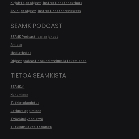
Kirjoittajan ohjeet | Instructions for authors
Arvioijan ohjeet | Instructions for reviewers
SEAMK PODCAST
SEAMK Podcast -sarjan jaksot
Arkisto
Mediatiedot
Ohjeet podcastin suunnitteluun ja tekemiseen
TIETOA SEAMKISTA
SEAMK.fi
Hakeminen
Tutkintokoulutus
Jatkuva oppiminen
Työelämäyhteistyö
Tutkimus ja kehittäminen