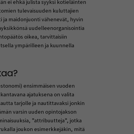
 ei ehkä julista syyksi kotieläinten
tomien tulevaisuuden kuluttajien
ti ja maidonjuonti vähenevät, hyvin
ayksikkönsä uudelleenorganisointia
htopäätös oikea, tarvittaisiin
atsella ympärilleen ja kuunnella
kaa?
, restonomi) ensimmäisen vuoden
kantavana ajatuksena on valita
tta tarjolle ja nautittavaksi jonkin
tämän varsin uuden opintojakson
naisuuksia, ”attribuutteja”, jotka
ukalla joukon esimerkkejäkin, mitä