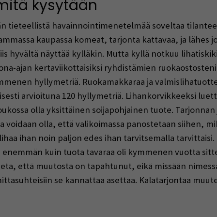
mitä kysytään
tieteellistä havainnointimenetelmää soveltaa tilante
mmassa kaupassa komeat, tarjonta kattavaa, ja lähes jo
s hyvältä näyttää kylläkin. Mutta kyllä notkuu lihatiskik
na-ajan kertaviikottaisiksi ryhdistämien ruokaostoste
ymmenen hyllymetriä. Ruokamakkaraa ja valmislihatuottei
sti arvioituna 120 hyllymetriä. Lihankorvikkeeksi luettavi
joukossa olla yksittäinen soijapohjainen tuote. Tarjonna
ja voidaan olla, että valikoimassa panostetaan siihen, 
ihaa ihan noin paljon edes ihan tarvitsemalla tarvittaisi.
enemmän kuin tuota tavaraa oli kymmenen vuotta sitten
eta, että muutosta on tapahtunut, eikä missään nimessä vo
ttasuhteisiin se kannattaa asettaa. Kalatarjontaa muuten