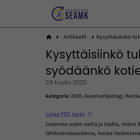
Siirry
sisältöön
Artikkelit
Kysyttäisiinkö tu
Etusivulle
Kysyttäisiinkö t
syödäänkö kotie
29 touko 2020
kategoria:
2020
,
Asiantuntijablogi
,
Kestäv
(Opens in a new w
Lataa PDF tästä
Luemme usein sieltä ja täältä, miten
lähitulevaisuudessa, koska tiedostavat