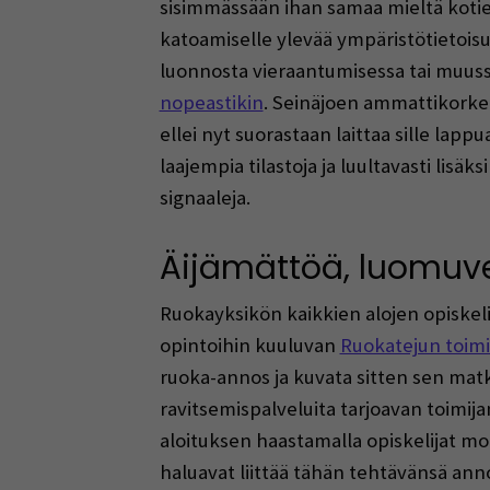
sisimmässään ihan samaa mieltä kotiel
katoamiselle ylevää ympäristötietois
luonnosta vieraantumisessa tai muussa
nopeastikin
. Seinäjoen ammattikorke
ellei nyt suorastaan laittaa sille lappu
laajempia tilastoja ja luultavasti lisä
signaaleja.
Äijämättöä, luomuve
Ruokayksikön kaikkien alojen opiskeli
opintoihin kuuluvan
Ruokatejun toimi
ruoka-annos ja kuvata sitten sen matk
ravitsemispalveluita tarjoavan toim
aloituksen haastamalla opiskelijat m
haluavat liittää tähän tehtävänsä an