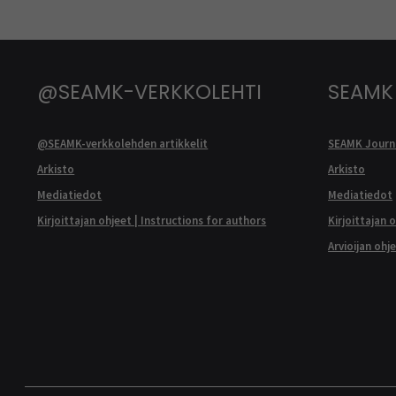
@SEAMK-VERKKOLEHTI
SEAMK
@SEAMK-verkkolehden artikkelit
SEAMK Journa
Arkisto
Arkisto
Mediatiedot
Mediatiedot
Kirjoittajan ohjeet | Instructions for authors
Kirjoittajan 
Arvioijan ohj