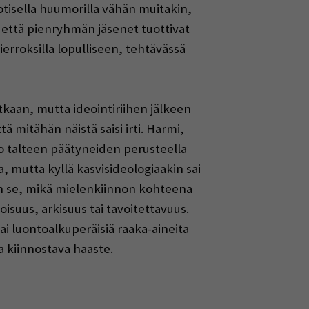
totisella huumorilla vähän muitakin,
n, että pienryhmän jäsenet tuottivat
kierroksilla lopulliseen, tehtävässä
utkaan, mutta ideointiriihen jälkeen
ä mitähän näistä saisi irti. Harmi,
 jo talteen päätyneiden perusteella
, mutta kyllä kasvisideologiaakin sai
aan se, mikä mielenkiinnon kohteena
oisuus, arkisuus tai tavoitettavuus.
ai luontoalkuperäisiä raaka-aineita
a kiinnostava haaste.