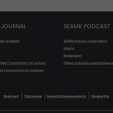
 JOURNAL
SEAMK PODCAST
lin artikkelit
SEAMK Podcast -sarjan jaksot
Arkisto
Mediatiedot
ohjeet | Instructions for authors
Ohjeet podcastin suunnitteluun j
eet | Instructions for reviewers
Evästeet
Tietosuoja
Saavutettavuusseloste
Sivukartta