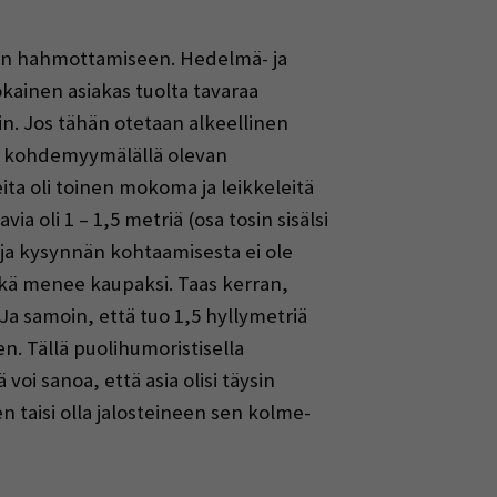
en hahmottamiseen. Hedelmä- ja
kainen asiakas tuolta tavaraa
in. Jos tähän otetaan alkeellinen
ni kohdemyymälällä olevan
ta oli toinen mokoma ja leikkeleitä
a oli 1 – 1,5 metriä (osa tosin sisälsi
n ja kysynnän kohtaamisesta ei ole
mikä menee kaupaksi. Taas kerran,
 Ja samoin, että tuo 1,5 hyllymetriä
. Tällä puolihumoristisella
i sanoa, että asia olisi täysin
 taisi olla jalosteineen sen kolme-