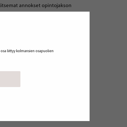
alitsemat annokset opintojakson
petite tender –file ruisviski-
psää possunniskaa, sisäfilepihvi,
ala-annosta: järvikalapyörykät ja
n ei myöskään tarvinnut murehtia, ettei
 kermaviiliä oleellisina raaka-aineina.
a osa liittyy kolmansien osapuolien
hdollista, että heidän profiilinsa
mellisesti. Totuuden nimissä on jopa
jäksi tunnustautunut ei oikein olisi
 saada kukkia. Yhteiskunnassa
hdistava, tai ainakin sellainen
jan tulisi ymmärtää paikkansa, hävetä
rkeakouluyhteisöihin liittyvissä
.