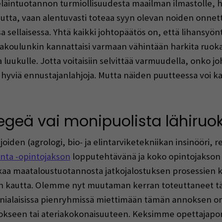
äintuotannon turmiollisuudesta maailman ilmastolle, hän
uutta, vaan alentuvasti toteaa syyn olevan noiden onnet
 sellaisessa. Yhtä kaikki johtopäätös on, että lihansyön
akoulunkin kannattaisi varmaan vähintään harkita ruok
a luukulle. Jotta voitaisiin selvittää varmuudella, onko jo
ksi hyviä ennustajanlahjoja. Mutta näiden puutteessa voi k
geä vai monipuolista lähiruo
joiden (agrologi, bio- ja elintarviketekniikan insinööri
nta -opintojakson
lopputehtävänä ja koko opintojakson 
aa maataloustuotannosta jatkojalostuksen prosessien kau
ijan kautta. Olemme nyt muutaman kerran toteuttaneet 
onialaisissa pienryhmissä miettimään tämän annoksen omi
nokseen tai ateriakokonaisuuteen. Keksimme opettajapor