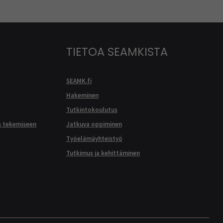
TIETOA SEAMKISTA
SEAMK.fi
Hakeminen
Tutkintokoulutus
a tekemiseen
Jatkuva oppiminen
Työelämäyhteistyö
Tutkimus ja kehittäminen