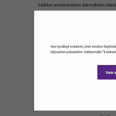
Vaikkei ensimmäisen kierroksen ideoi
materiaaleissa tallessa. Porsaan sisäfil
nokkoskastikkeella ja sitten yksi kuh
broilerikulho, naudan sisäfile, naudan 
lohipiirakka. Voisipa tulla nälkä näis
häntä ehkä tarvittaisi ohjauksessa, ete
Kun hyväksyt evästeet, teet sivuston käytöstä
tarjoamiin palveluihin. Valitsemalla ”Eväste
Toki näissä opiskelijaryhmissä on ollu
näissä mieltymyksissä on perinteisempi
tunnustettava kuullun, että jonkun va
Vain 
viihtynyt opiskelijaryhmässä. Tämäkään
yleisemmin tunnelma on tosiaan kuitenk
mielikuva on syntynyt, että monipuoli
itseään tai tiedostaa olevansa menny