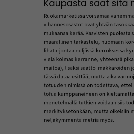
Kaupasta saat sitä 
Ruokamarketissa voi samaa vähemmän 
vihannesosastot ovat yhtään tasokkaa
mukaansa kerää. Kasvisten puolesta sii
määrällinen tarkastelu, huomaan koro
lihatarjontaa neljässä kerroksessa k
vielä kolmas kerranne, yhteensä pikaise
maitoa), lisäksi saattoi makkaroiden 
tässä dataa esittää, mutta aika varmo
totuuden nimissä on todettava, ettei l
tofua kumppaneineen on kieltämättä 
menetelmällä tutkien voidaan siis tod
merkityksetönkään, mutta oikeisiin mi
neljäkymmentä metriä myös.