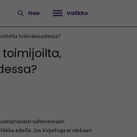
Hae
Valikko
Avaa valikko
uotteita tulevaisuudessa?
oimijoilta,
udessa?
t huomattavasti vähenemään
ikka edellä. Jos kirjoittaja ei olekaan