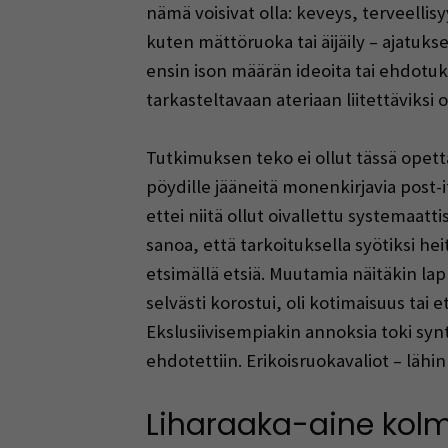
nämä voisivat olla: keveys, terveellis
kuten mättöruoka tai äijäily – ajatuks
ensin ison määrän ideoita tai ehdotuksi
tarkasteltavaan ateriaan liitettäviksi 
Tutkimuksen teko ei ollut tässä opetta
pöydille jääneitä monenkirjavia post-i
ettei niitä ollut oivallettu systemaatt
sanoa, että tarkoituksella syötiksi he
etsimällä etsiä. Muutamia näitäkin la
selvästi korostui, oli kotimaisuus tai 
Ekslusiivisempiakin annoksia toki synt
ehdotettiin. Erikoisruokavaliot – lähi
Liharaaka-aine kolm