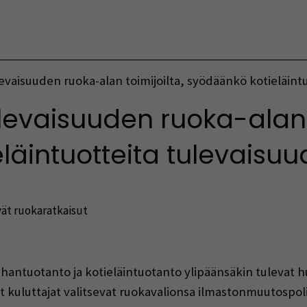
Vaihda kieltä
levaisuuden ruoka-alan toimijoilta, syödäänkö kotieläint
ulevaisuuden ruoka-alan t
läintuotteita tulevaisu
ät ruokaratkaisut
indow)
 lihantuotanto ja kotieläintuotanto ylipäänsäkin tuleva
 kuluttajat valitsevat ruokavalionsa ilmastonmuutospoliti