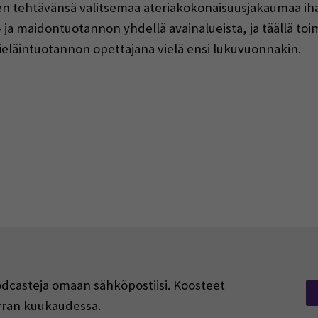
den tehtävänsä valitsemaa ateriakokonaisuusjakaumaa iha
ja maidontuotannon yhdellä avainalueista, ja täällä toi
otieläintuotannon opettajana vielä ensi lukuvuonnakin.
podcasteja omaan sähköpostiisi. Koosteet
kerran kuukaudessa.