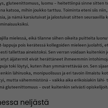
yys, gluteenittomuus, luomu – heitettiinpä sinne sitten 
ena katsoa, mihin joukko tarttuu. Toiminta eteni siis nii
a, ja nämä karsiutuivat ja jalostuivat sitten seuraavilla 
ominaisuuksiksi.
jilla mielessä, eikä tilanne siihen oikeita puitteita luon
t-lappuja pois kerätessä kollegoiden mieleen juolahti, ett
isesti tallettaa aineistoksi. Sen verran voidaan kuitenkin
itetyt äijätermit eivät herättäneet ihmeemmin intohimoja
ppuja toki löytyi, kuten ihan ymmärrettävää on. Sen sij
etenkin lähiruoka, monipuolisuus ja eri tavoin ilmaistu kot
yi, mutta vähemmistönä – vaikka aika erikoisiakin lähi- t
nnä gluteenittomuus – ovat kuitenkin selvästi opiskelijoit
essa neljästä