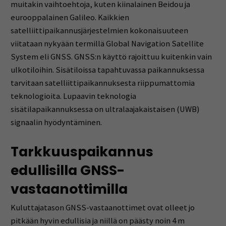
muitakin vaihtoehtoja, kuten kiinalainen Beidou ja
eurooppalainen Galileo. Kaikkien
satelliittipaikannusjärjestelmien kokonaisuuteen
viitataan nykyään termillä Global Navigation Satellite
System eli GNSS. GNSS:n käyttö rajoittuu kuitenkin vain
ulkotiloihin. Sisätiloissa tapahtuvassa paikannuksessa
tarvitaan satelliittipaikannuksesta riippumattomia
teknologioita. Lupaavin teknologia
sisätilapaikannuksessa on ultralaajakaistaisen (UWB)
signaalin hyödyntäminen.
Tarkkuuspaikannus
edullisilla GNSS-
vastaanottimilla
Kuluttajatason GNSS-vastaanottimet ovat olleet jo
pitkään hyvin edullisia ja niillä on päästy noin 4 m