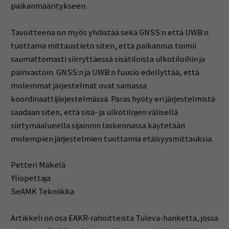
paikanmääritykseen.
Tavoitteena on myös yhdistää sekä GNSS:n että UWB:n
tuottama mittaustieto siten, että paikannus toimii
saumattomasti siirryttäessä sisätiloista ulkotiloihin ja
päinvastoin. GNSS:n ja UWB:n fuusio edellyttää, että
molemmat järjestelmät ovat samassa
koordinaattijärjestelmässä. Paras hyöty eri järjestelmistä
saadaan siten, että sisä- ja ulkotilojen välisellä
siirtymäalueella sijainnin laskennassa käytetään
molempien järjestelmien tuottamia etäisyysmittauksia.
Petteri Mäkelä
Yliopettaja
SeAMK Tekniikka
Artikkeli on osa EAKR-rahoitteista Tuleva-hanketta, jossa