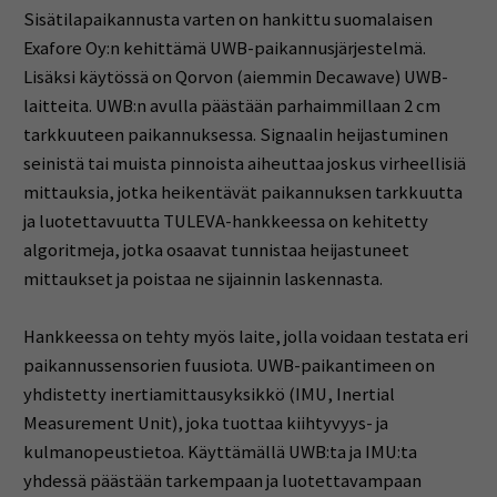
Sisätilapaikannusta varten on hankittu suomalaisen
Exafore Oy:n kehittämä UWB-paikannusjärjestelmä.
Lisäksi käytössä on Qorvon (aiemmin Decawave) UWB-
laitteita. UWB:n avulla päästään parhaimmillaan 2 cm
tarkkuuteen paikannuksessa. Signaalin heijastuminen
seinistä tai muista pinnoista aiheuttaa joskus virheellisiä
mittauksia, jotka heikentävät paikannuksen tarkkuutta
ja luotettavuutta TULEVA-hankkeessa on kehitetty
algoritmeja, jotka osaavat tunnistaa heijastuneet
mittaukset ja poistaa ne sijainnin laskennasta.
Hankkeessa on tehty myös laite, jolla voidaan testata eri
paikannussensorien fuusiota. UWB-paikantimeen on
yhdistetty inertiamittausyksikkö (IMU, Inertial
Measurement Unit), joka tuottaa kiihtyvyys- ja
kulmanopeustietoa. Käyttämällä UWB:ta ja IMU:ta
yhdessä päästään tarkempaan ja luotettavampaan