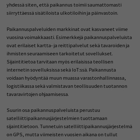
yhdessä siten, että paikannus toimii saumattomasti
siirryttäessä sisätiloista ulkotiloihin ja päinvastoin.
Paikannuspalveluiden markkinat ovat kasvaneet viime
vuosina voimakkaasti. Esimerkkejä paikannuspalveluista
ovat erilaiset kartta- ja reittipalvelut sekä tavaroiden ja
ihmisten seuraamiseen tarkoitetut sovellukset.
Sijaintitietoa tarvitaan myös erilaisissa teollisen
internetin sovelluksissa sekä IoT:ssä. Paikannusta
voidaan hyödyntää muun muassa varastonhallinnassa,
logistiikassa sekä valmistavan teollisuuden tuotannon
tavaravirtojen ohjaamisessa.
Suurin osa paikannuspalveluista perustuu
satelliittipaikannusjärjestelmien tuottamaan
sijaintitietoon. Tunnetuin satelliittipaikannusjärjestelmä
on GPS, mutta viimeisten vuosien aikana on tullut