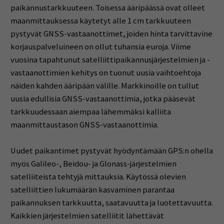
paikannustarkkuuteen. Toisessa ääripäässä ovat olleet
maanmittauksessa käytetyt alle 1 cm tarkkuuteen
pystyvät GNSS-vastaanottimet, joiden hinta tarvittavine
korjauspalveluineen on ollut tuhansia euroja. Viime
vuosina tapahtunut satelliittipaikannusjärjestelmien ja -
vastaanottimien kehitys on tuonut uusia vaihtoehtoja
näiden kahden ääripään välille. Markkinoille on tullut
uusia edullisia GNSS-vastaanottimia, jotka pääsevät
tarkkuudessaan aiempaa lähemmäksi kalliita
maanmittaustason GNSS-vastaanottimia.
Uudet paikantimet pystyvät hyödyntämään GPS:n ohella
myös Galileo-, Beidou- ja Glonass-järjestelmien
satelliiteista tehtyjä mittauksia. Käytössä olevien
satelliittien lukumäärän kasvaminen parantaa
paikannuksen tarkkuutta, saatavuutta ja luotettavuutta.
Kaikkien järjestelmien satelliitit lähettävät