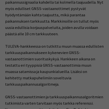
paikannussignaalia kahdella tai kolmella taajuudella. Nyt
myös edulliset GNSS-vastaanottimet pystyvät
hyödyntämään kahta taajuutta, mikä parantaa
paikannuksen tarkkuutta. Markkinoille on tullut myös
uusia edullisia korjauspalveluita, joiden avulla voidaan
päästä alle 10 cm tarkkuuteen.
TULEVA-hankkeessa on tutkittu muun muassa edullisten
tarkkuuspaikannukseen kykenevien GNSS-
vastaanottimien suorituskykyä. Hankkeen aikana on
testattu eri tyyppisiä GNSS-vastaanottimia muun
muassa satamissa ja kaupunkialueilla. Lisäksi on
kehitetty matkapuhelimiin soveltuvia
tarkkuuspaikannus­algoritmeja.
GNSS-vastaanottimien ja tarkkuuspaikannusalgoritmien
tutkimista varten tarvitaan myös tarkka referenssi.