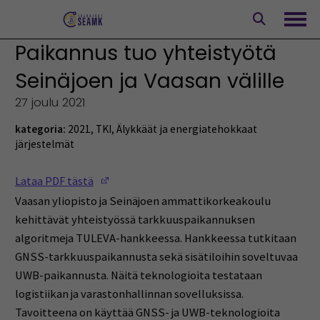
Siirry
sisältöön
Avaa
Paikannus tuo yhteistyötä
Seinäjoen ja Vaasan välille
27 joulu 2021
kategoria:
2021
,
TKI
,
Älykkäät ja energiatehokkaat
järjestelmät
(Opens in a new window)
Lataa PDF tästä
Vaasan yliopisto ja Seinäjoen ammattikorkeakoulu
kehittävät yhteistyössä tarkkuuspaikannuksen
algoritmeja TULEVA-hankkeessa. Hankkeessa tutkitaan
GNSS-tarkkuuspaikannusta sekä sisätiloihin soveltuvaa
UWB-paikannusta. Näitä teknologioita testataan
logistiikan ja varastonhallinnan sovelluksissa.
Tavoitteena on käyttää GNSS- ja UWB-teknologioita