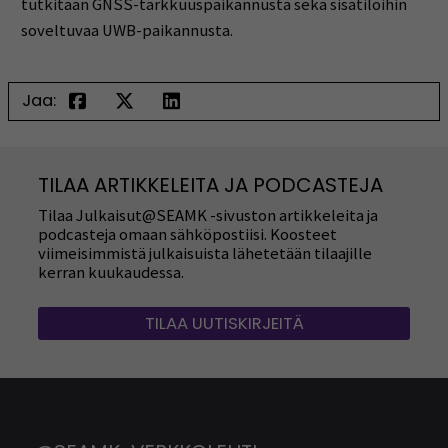
tutkitaan GNSS-tarkkuuspaikannusta sekä sisätiloihin
soveltuvaa UWB-paikannusta.
Jaa:
TILAA ARTIKKELEITA JA PODCASTEJA
Tilaa Julkaisut@SEAMK -sivuston artikkeleita ja
podcasteja omaan sähköpostiisi. Koosteet
viimeisimmistä julkaisuista lähetetään tilaajille
kerran kuukaudessa.
TILAA UUTISKIRJEITÄ