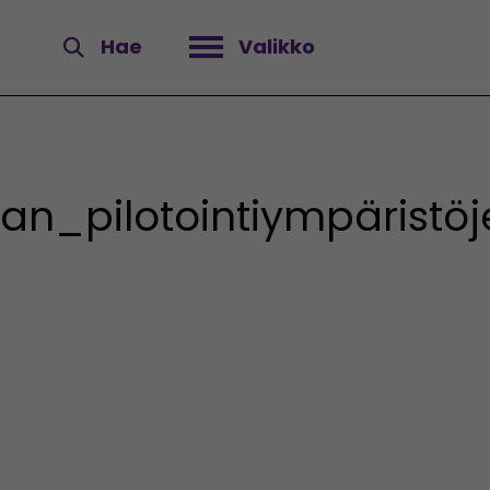
Hae
Valikko
Avaa valikko
gian_pilotointiympärist