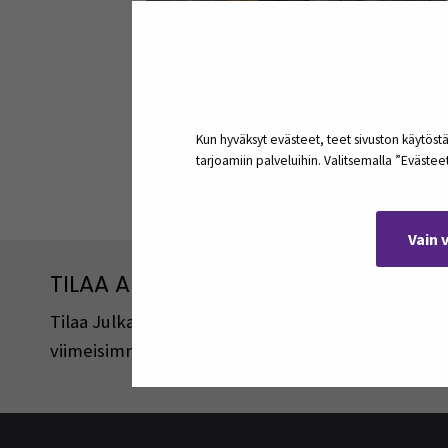
Kun hyväksyt evästeet, teet sivuston käytöstä
tarjoamiin palveluihin. Valitsemalla ”Eväste
Jaa:
Vain 
TILAA ARTIKKELEITA JA PODCASTEJA
Tilaa Julkaisut@SEAMK -sivuston artikkeleita ja 
viimeisimmistä julkaisuista lähetetään tilaajille 