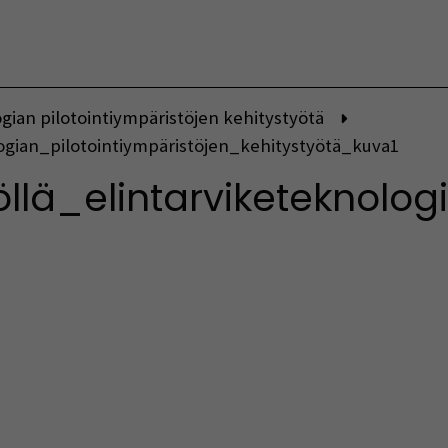
Vaihda kieltä
ogian pilotointiympäristöjen kehitystyötä
logian_pilotointiympäristöjen_kehitystyötä_kuva1
yöllä_elintarviketeknolo
indow)
indow)
w window)