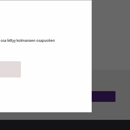
a osa liittyy kolmansien osapuolien
TILAA UUTISKIRJEITÄ