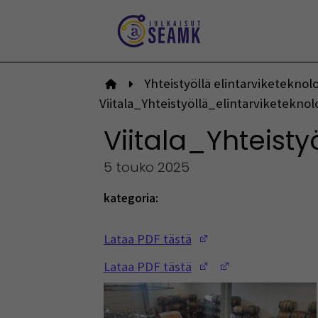
Siirry
sisältöön
Yhteistyöllä elintarviketeknol
Etusivulle
Viitala_Yhteistyöllä_elintarviketekno
Viitala_Yhteist
5 touko 2025
kategoria:
(Opens in a new w
Lataa PDF tästä
(Opens in a new w
(Opens in a ne
Lataa PDF tästä