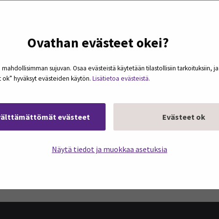
Ovathan evästeet okei?
 mahdollisimman sujuvan. Osaa evästeistä käytetään tilastollisiin tarkoituksiin, j
et ok” hyväksyt evästeiden käytön.
Lisätietoa evästeistä.
välttämättömät evästeet
Evästeet ok
Näytä tiedot ja muokkaa asetuksia
podcasteja omaan sähköpostiisi. Koosteet
kerran kuukaudessa.