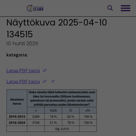
Siirry
sisältöön
Avaa
Näyttökuva 2025-04-10
134515
10 huhti 2025
kategoria:
(Opens in a new window)
Lataa PDF tästä
(Opens in a new window)
(Opens in a new window)
Lataa PDF tästä