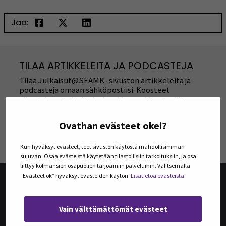
Jaa:
TILAA ARTIKKELEITA JA PODCASTEJA
Tilaa Julkaisut@SEAMK -sivuston artikkeleita ja
podcasteja omaan sähköpostiisi. Koosteet
viimeisimmistä julkaisuista lähetetään tilaajille
kerran kuukaudessa.
Ovathan evästeet okei?
TILAA UUTISKIRJEITÄ
Kun hyväksyt evästeet, teet sivuston käytöstä mahdollisimman
sujuvan. Osaa evästeistä käytetään tilastollisiin tarkoituksiin, ja osa
liittyy kolmansien osapuolien tarjoamiin palveluihin. Valitsemalla
”Evästeet ok” hyväksyt evästeiden käytön.
Lisätietoa evästeistä.
@SEAMK-VERKKOLEHTI
Vain välttämättömät evästeet
@SEAMK-verkkolehden artikkelit