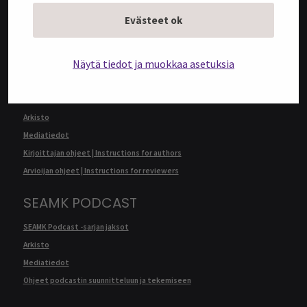
Arkisto
Evästeet ok
Mediatiedot
Kirjoittajan ohjeet | Instructions for authors
Näytä tiedot ja muokkaa asetuksia
SEAMK JOURNAL
SEAMK Journalin artikkelit
Arkisto
Mediatiedot
Kirjoittajan ohjeet | Instructions for authors
Arvioijan ohjeet | Instructions for reviewers
SEAMK PODCAST
SEAMK Podcast -sarjan jaksot
Arkisto
Mediatiedot
Ohjeet podcastin suunnitteluun ja tekemiseen