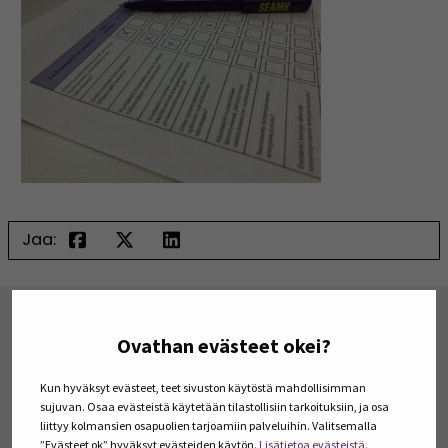
Jaa:
TILAA ARTIKKELEITA JA PODCASTEJA
Ovathan evästeet okei?
Tilaa Julkaisut@SEAMK -sivuston artikkeleita ja
podcasteja omaan sähköpostiisi. Koosteet
Kun hyväksyt evästeet, teet sivuston käytöstä mahdollisimman
viimeisimmistä julkaisuista lähetetään tilaajille
sujuvan. Osaa evästeistä käytetään tilastollisiin tarkoituksiin, ja osa
kerran kuukaudessa.
liittyy kolmansien osapuolien tarjoamiin palveluihin. Valitsemalla
”Evästeet ok” hyväksyt evästeiden käytön.
Lisätietoa evästeistä.