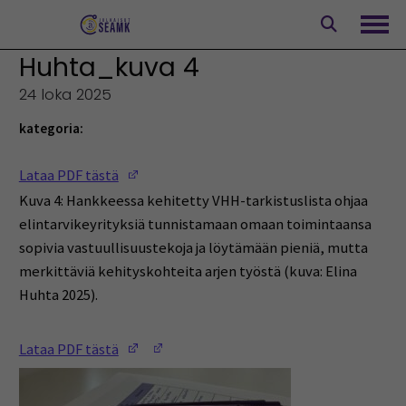
Siirry
sisältöön
Avaa
Huhta_kuva 4
24 loka 2025
kategoria:
(Opens in a new window)
Lataa PDF tästä
Kuva 4: Hankkeessa kehitetty VHH-tarkistuslista ohjaa
elintarvikeyrityksiä tunnistamaan omaan toimintaansa
sopivia vastuullisuustekoja ja löytämään pieniä, mutta
merkittäviä kehityskohteita arjen työstä (kuva: Elina
Huhta 2025).
(Opens in a new window)
(Opens in a new window)
Lataa PDF tästä