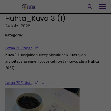
Siirry
sisältöön
Avaa
Huhta_Kuva 3 (1)
24 loka 2025
kategoria:
(Opens in a new window)
Lataa PDF tästä
Kuva 3: Hunajainen siitepölysuklaa kuluttajien
arvioitavana ennen tuotekehitystä (kuva: Elina Huhta
2024).
(Opens in a new window)
(Opens in a new window)
Lataa PDF tästä