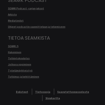
SEAMK PODCAST
SEAMK Podcast -sarjan jaksot
Arkisto
Mediatiedot
Ohjeet podcastin suunnitteluun ja tekemiseen
TIETOA SEAMKISTA
SEAMK.fi
Hakeminen
Tutkintokoulutus
Jatkuva oppiminen
Työelämäyhteistyö
Tutkimus ja kehittäminen
Evästeet
Tietosuoja
Saavutettavuusseloste
Sivukartta