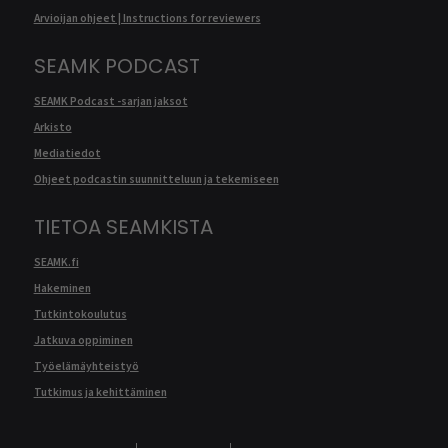
Arvioijan ohjeet | Instructions for reviewers
SEAMK PODCAST
SEAMK Podcast -sarjan jaksot
Arkisto
Mediatiedot
Ohjeet podcastin suunnitteluun ja tekemiseen
TIETOA SEAMKISTA
SEAMK.fi
Hakeminen
Tutkintokoulutus
Jatkuva oppiminen
Työelämäyhteistyö
Tutkimus ja kehittäminen