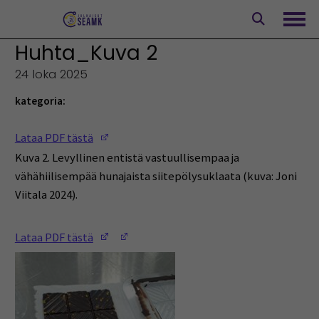
Siirry
sisältöön
Avaa
Huhta_Kuva 2
24 loka 2025
kategoria:
(Opens in a new window)
Lataa PDF tästä
Kuva 2. Levyllinen entistä vastuullisempaa ja
vähähiilisempää hunajaista siitepölysuklaata (kuva: Joni
Viitala 2024).
(Opens in a new window)
(Opens in a new window)
Lataa PDF tästä