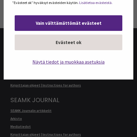
”Evästeet ok” hyväksyt evästeiden käytön.
Lisätietoa evästeistä.
TILAA UUTISKIRJEITÄ
Vain välttämättömät evästeet
Evästeet ok
@SEAMK-VERKKOLEHTI
Näytä tiedot ja muokkaa asetuksia
@SEAMK-verkkolehden artikkelit
Arkisto
Mediatiedot
Kirjoittajan ohjeet | Instructions for authors
SEAMK JOURNAL
SEAMK Journalin artikkelit
Arkisto
Mediatiedot
Kirjoittajan ohjeet | Instructions for authors