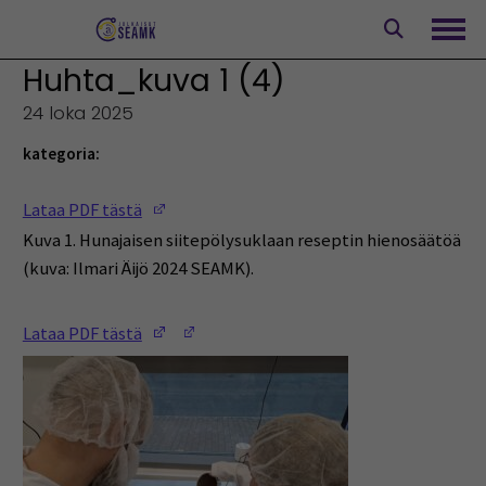
Siirry
sisältöön
Avaa
Huhta_kuva 1 (4)
24 loka 2025
kategoria:
(Opens in a new window)
Lataa PDF tästä
Kuva 1. Hunajaisen siitepölysuklaan reseptin hienosäätöä
(kuva: Ilmari Äijö 2024 SEAMK).
(Opens in a new window)
(Opens in a new window)
Lataa PDF tästä