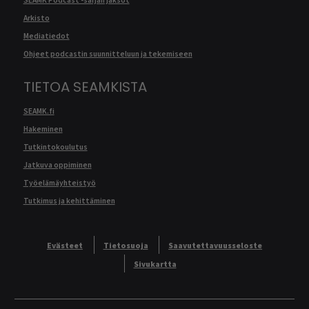
Arkisto
Mediatiedot
Ohjeet podcastin suunnitteluun ja tekemiseen
TIETOA SEAMKISTA
SEAMK.fi
Hakeminen
Tutkintokoulutus
Jatkuva oppiminen
Työelämäyhteistyö
Tutkimus ja kehittäminen
Evästeet
Tietosuoja
Saavutettavuusseloste
Sivukartta