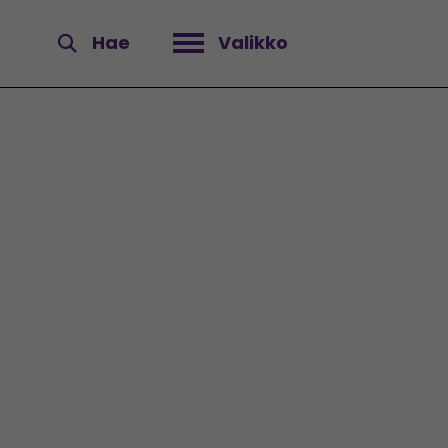
Hae
Valikko
Avaa valikko