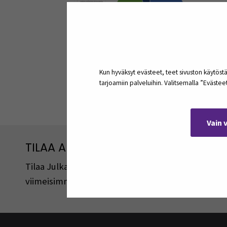
Kun hyväksyt evästeet, teet sivuston käytöstä
tarjoamiin palveluihin. Valitsemalla ”Eväste
Jaa:
Vain 
TILAA ARTIKKELEITA JA PODCASTEJA
Tilaa Julkaisut@SEAMK -sivuston artikkeleita ja 
viimeisimmistä julkaisuista lähetetään tilaajille 