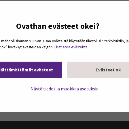
Ovathan evästeet okei?
 mahdollisimman sujuvan. Osaa evästeistä käytetään tilastollisiin tarkoituksiin, j
et ok” hyväksyt evästeiden käytön.
Lisätietoa evästeistä.
välttämättömät evästeet
Evästeet ok
Näytä tiedot ja muokkaa asetuksia
podcasteja omaan sähköpostiisi. Koosteet
kerran kuukaudessa.