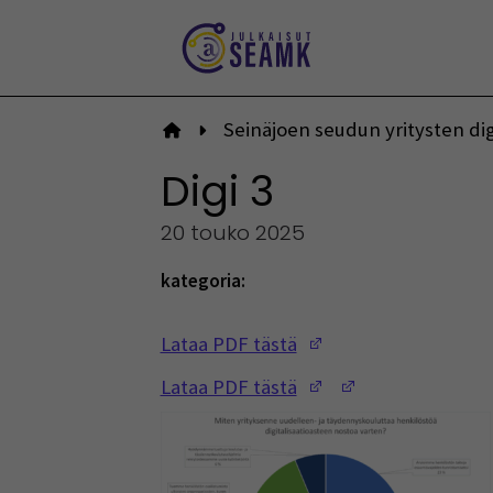
Siirry
sisältöön
Seinäjoen seudun yritysten di
Etusivulle
Digi 3
20 touko 2025
kategoria:
(Opens in a new w
Lataa PDF tästä
(Opens in a new w
(Opens in a ne
Lataa PDF tästä