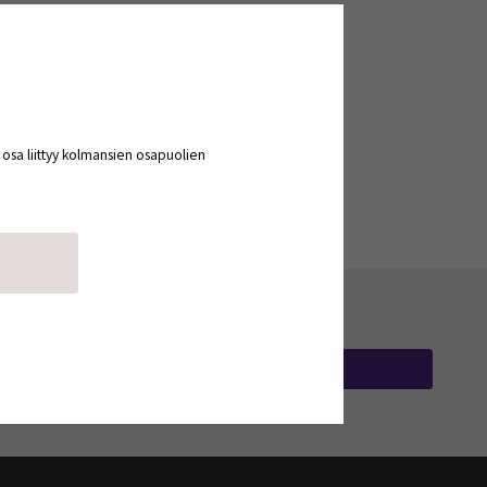
a osa liittyy kolmansien osapuolien
TILAA UUTISKIRJEITÄ