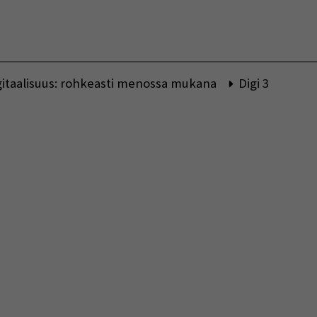
Vaihda kieltä
gitaalisuus: rohkeasti menossa mukana
Digi 3
indow)
indow)
w window)