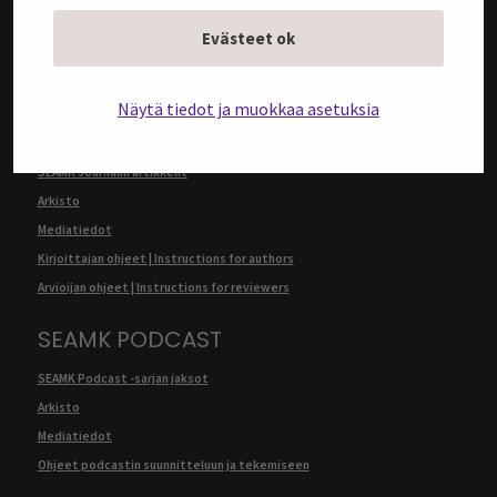
Arkisto
Evästeet ok
Mediatiedot
Kirjoittajan ohjeet | Instructions for authors
Näytä tiedot ja muokkaa asetuksia
SEAMK JOURNAL
SEAMK Journalin artikkelit
Arkisto
Mediatiedot
Kirjoittajan ohjeet | Instructions for authors
Arvioijan ohjeet | Instructions for reviewers
SEAMK PODCAST
SEAMK Podcast -sarjan jaksot
Arkisto
Mediatiedot
Ohjeet podcastin suunnitteluun ja tekemiseen