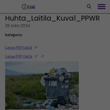
Siirry
sisältöön
Avaa
Huhta_Laitila_Kuva1_PPWR
28 loka 2024
kategoria:
(Opens in a new window)
Lataa PDF tästä
(Opens in a new window)
(Opens in a new window)
Lataa PDF tästä