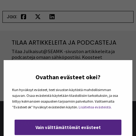
Jaa:
TILAA ARTIKKELEITA JA PODCASTEJA
Tilaa Julkaisut@SEAMK -sivuston artikkeleita ja
podcasteja omaan sähköpostiisi. Koosteet
viimeisimmistä julkaisuista lähetetään tilaajille
kerran kuukaudessa.
Ovathan evästeet okei?
TILAA UUTISKIRJEITÄ
Kun hyväksyt evästeet, teet sivuston käytöstä mahdollisimman
sujuvan. Osaa evästeistä käytetään tilastollisiin tarkoituksiin, ja osa
liittyy kolmansien osapuolien tarjoamiin palveluihin. Valitsemalla
”Evästeet ok” hyväksyt evästeiden käytön.
Lisätietoa evästeistä.
@SEAMK-VERKKOLEHTI
Vain välttämättömät evästeet
@SEAMK-verkkolehden artikkelit