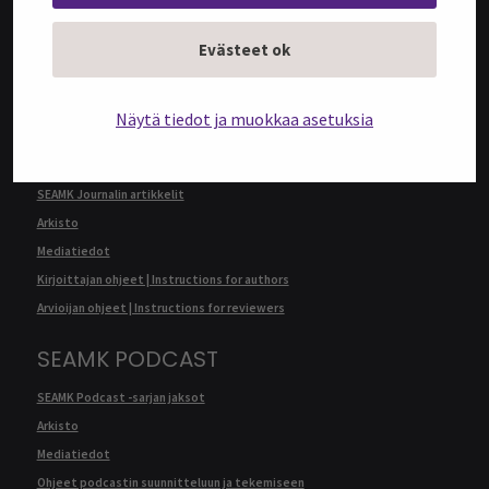
@SEAMK-verkkolehden artikkelit
Arkisto
Evästeet ok
Mediatiedot
Kirjoittajan ohjeet | Instructions for authors
Näytä tiedot ja muokkaa asetuksia
SEAMK JOURNAL
SEAMK Journalin artikkelit
Arkisto
Mediatiedot
Kirjoittajan ohjeet | Instructions for authors
Arvioijan ohjeet | Instructions for reviewers
SEAMK PODCAST
SEAMK Podcast -sarjan jaksot
Arkisto
Mediatiedot
Ohjeet podcastin suunnitteluun ja tekemiseen