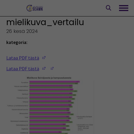
Siirry
sisältöön
Avaa
mielikuva_vertailu
26 kesä 2024
kategoria:
(Opens in a new window)
Lataa PDF tästä
(Opens in a new window)
(Opens in a new window)
Lataa PDF tästä