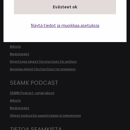
Evästeet ok
Mediatiedot
Kirjoittajan ohjeet | Instructions for authors
Näytä tiedot ja muokkaa asetuksia
SEAMK JOURNAL
SEAMK Journalin artikkelit
Arkisto
Mediatiedot
Kirjoittajan ohjeet | Instructions for authors
Arvioijan ohjeet | Instructions for reviewers
SEAMK PODCAST
SEAMK Podcast -sarjan jaksot
Arkisto
Mediatiedot
Ohjeet podcastin suunnitteluun ja tekemiseen
TIETOA SEAMKISTA