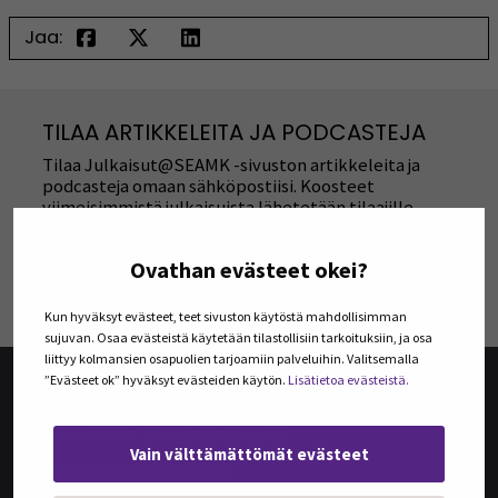
Jaa:
TILAA ARTIKKELEITA JA PODCASTEJA
Tilaa Julkaisut@SEAMK -sivuston artikkeleita ja
podcasteja omaan sähköpostiisi. Koosteet
viimeisimmistä julkaisuista lähetetään tilaajille
kerran kuukaudessa.
Ovathan evästeet okei?
TILAA UUTISKIRJEITÄ
Kun hyväksyt evästeet, teet sivuston käytöstä mahdollisimman
sujuvan. Osaa evästeistä käytetään tilastollisiin tarkoituksiin, ja osa
liittyy kolmansien osapuolien tarjoamiin palveluihin. Valitsemalla
”Evästeet ok” hyväksyt evästeiden käytön.
Lisätietoa evästeistä.
@SEAMK-VERKKOLEHTI
Vain välttämättömät evästeet
@SEAMK-verkkolehden artikkelit
Arkisto