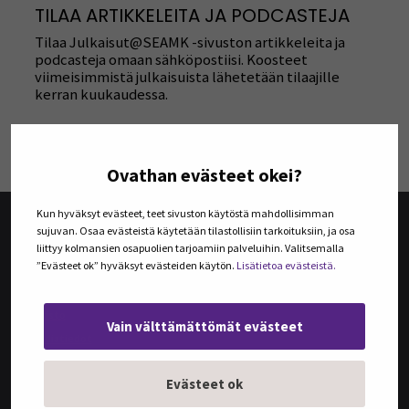
TILAA ARTIKKELEITA JA PODCASTEJA
Tilaa Julkaisut@SEAMK -sivuston artikkeleita ja
podcasteja omaan sähköpostiisi. Koosteet
viimeisimmistä julkaisuista lähetetään tilaajille
kerran kuukaudessa.
TILAA UUTISKIRJEITÄ
Ovathan evästeet okei?
Kun hyväksyt evästeet, teet sivuston käytöstä mahdollisimman
sujuvan. Osaa evästeistä käytetään tilastollisiin tarkoituksiin, ja osa
liittyy kolmansien osapuolien tarjoamiin palveluihin. Valitsemalla
@SEAMK-VERKKOLEHTI
”Evästeet ok” hyväksyt evästeiden käytön.
Lisätietoa evästeistä.
@SEAMK-verkkolehden artikkelit
Arkisto
Vain välttämättömät evästeet
Mediatiedot
Kirjoittajan ohjeet | Instructions for authors
Evästeet ok
SEAMK JOURNAL