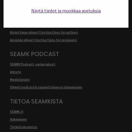
SEAMK Journalin artikkelit
Näytä tiedot ja muokkaa asetuksia
Arkisto
Mediatiedot
Kirjoittajan ohjeet | Instructions for authors
Arvioijan ohjeet | Instructions for reviewers
SEAMK PODCAST
SEAMK Podcast -sarjan jaksot
Arkisto
Mediatiedot
Ohjeet podcastin suunnitteluun ja tekemiseen
TIETOA SEAMKISTA
SEAMK.fi
Hakeminen
Tutkintokoulutus