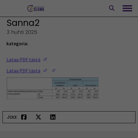
Siirry
sisältöön
Avaa
Sanna2
3 huhti 2025
kategoria:
(Opens in a new window)
Lataa PDF tästä
(Opens in a new window)
(Opens in a new window)
Lataa PDF tästä
Jaa: