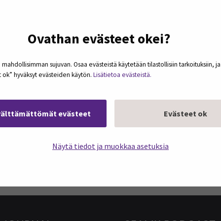
Ovathan evästeet okei?
 mahdollisimman sujuvan. Osaa evästeistä käytetään tilastollisiin tarkoituksiin, j
et ok” hyväksyt evästeiden käytön.
Lisätietoa evästeistä.
välttämättömät evästeet
Evästeet ok
Näytä tiedot ja muokkaa asetuksia
podcasteja omaan sähköpostiisi. Koosteet
kerran kuukaudessa.