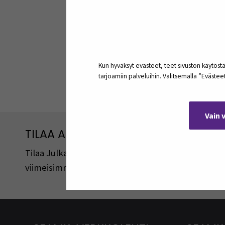
Kun hyväksyt evästeet, teet sivuston käytöstä
tarjoamiin palveluihin. Valitsemalla ”Eväste
Jaa:
Vain 
TILAA ARTIKKELEITA JA PODCASTEJA
Tilaa Julkaisut@SEAMK -sivuston artikkeleita ja 
viimeisimmistä julkaisuista lähetetään tilaajille 