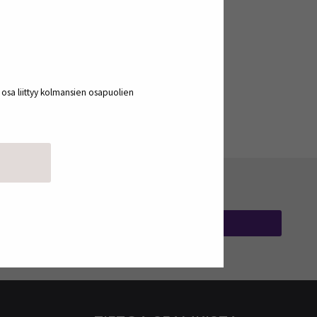
a osa liittyy kolmansien osapuolien
TILAA UUTISKIRJEITÄ