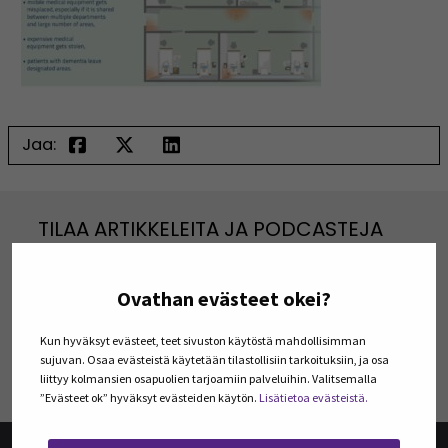
Jaa:
TILAA ARTIKKELEITA JA PODCASTEJA
Tilaa Julkaisut@SEAMK -sivuston artikkeleita ja
podcasteja omaan sähköpostiisi. Koosteet
Ovathan evästeet okei?
viimeisimmistä julkaisuista lähetetään tilaajille
kerran kuukaudessa.
Kun hyväksyt evästeet, teet sivuston käytöstä mahdollisimman
sujuvan. Osaa evästeistä käytetään tilastollisiin tarkoituksiin, ja osa
TILAA UUTISKIRJEITÄ
liittyy kolmansien osapuolien tarjoamiin palveluihin. Valitsemalla
”Evästeet ok” hyväksyt evästeiden käytön.
Lisätietoa evästeistä.