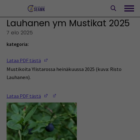
Siirry
sisältöön
Avaa
Lauhanen ym Mustikat 2025
7 elo 2025
kategoria:
(Opens in a new window)
Lataa PDF tästä
Mustikoita Ylistarossa heinäkuussa 2025 (kuva: Risto
Lauhanen).
(Opens in a new window)
(Opens in a new window)
Lataa PDF tästä