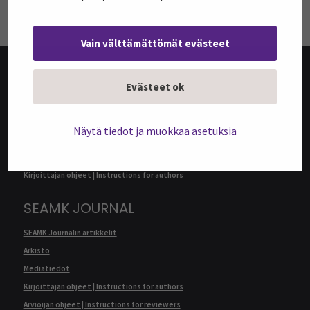
TILAA UUTISKIRJEITÄ
Vain välttämättömät evästeet
Evästeet ok
@SEAMK-VERKKOLEHTI
@SEAMK-verkkolehden artikkelit
Näytä tiedot ja muokkaa asetuksia
Arkisto
Mediatiedot
Kirjoittajan ohjeet | Instructions for authors
SEAMK JOURNAL
SEAMK Journalin artikkelit
Arkisto
Mediatiedot
Kirjoittajan ohjeet | Instructions for authors
Arvioijan ohjeet | Instructions for reviewers