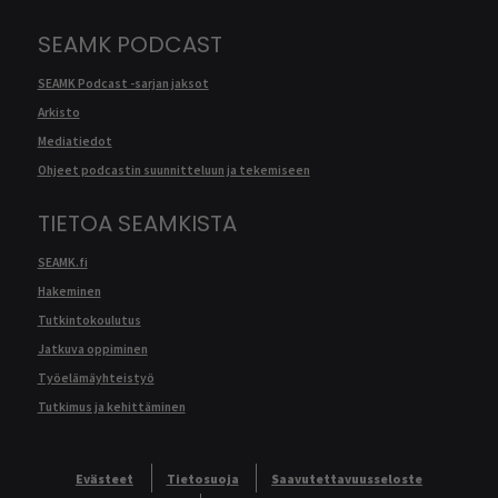
SEAMK PODCAST
SEAMK Podcast -sarjan jaksot
Arkisto
Mediatiedot
Ohjeet podcastin suunnitteluun ja tekemiseen
TIETOA SEAMKISTA
SEAMK.fi
Hakeminen
Tutkintokoulutus
Jatkuva oppiminen
Työelämäyhteistyö
Tutkimus ja kehittäminen
Evästeet
Tietosuoja
Saavutettavuusseloste