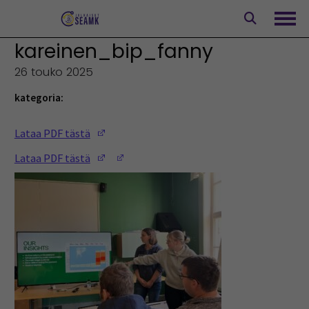
Siirry
sisältöön
Avaa
kareinen_bip_fanny
26 touko 2025
kategoria:
(Opens in a new window)
Lataa PDF tästä
(Opens in a new window)
(Opens in a new window)
Lataa PDF tästä