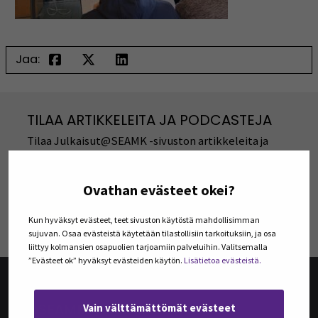
Jaa:
TILAA ARTIKKELEITA JA PODCASTEJA
Tilaa Julkaisut@SEAMK -sivuston artikkeleita ja
podcasteja omaan sähköpostiisi. Koosteet
viimeisimmistä julkaisuista lähetetään tilaajille
kerran kuukaudessa.
Ovathan evästeet okei?
TILAA UUTISKIRJEITÄ
Kun hyväksyt evästeet, teet sivuston käytöstä mahdollisimman
sujuvan. Osaa evästeistä käytetään tilastollisiin tarkoituksiin, ja osa
liittyy kolmansien osapuolien tarjoamiin palveluihin. Valitsemalla
”Evästeet ok” hyväksyt evästeiden käytön.
Lisätietoa evästeistä.
@SEAMK-VERKKOLEHTI
Vain välttämättömät evästeet