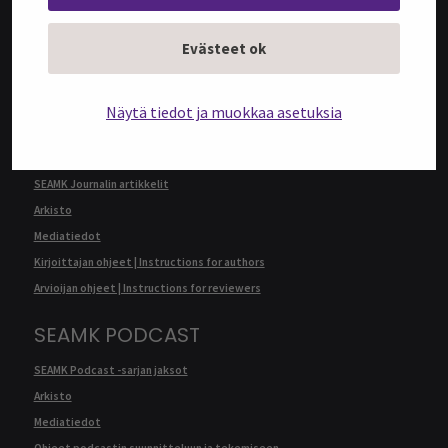
@SEAMK-verkkolehden artikkelit
Evästeet ok
Arkisto
Mediatiedot
Kirjoittajan ohjeet | Instructions for authors
Näytä tiedot ja muokkaa asetuksia
SEAMK JOURNAL
SEAMK Journalin artikkelit
Arkisto
Mediatiedot
Kirjoittajan ohjeet | Instructions for authors
Arvioijan ohjeet | Instructions for reviewers
SEAMK PODCAST
SEAMK Podcast -sarjan jaksot
Arkisto
Mediatiedot