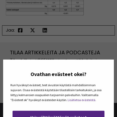
Jaa:
TILAA ARTIKKELEITA JA PODCASTEJA
Tilaa Julkaisut@SEAMK -sivuston artikkeleita ja
podcasteja omaan sähköpostiisi. Koosteet
viimeisimmistä julkaisuista lähetetään tilaajille
Ovathan evästeet okei?
kerran kuukaudessa.
Kun hyväksyt evästeet, teet sivuston käytöstä mahdollisimman
TILAA UUTISKIRJEITÄ
sujuvan. Osaa evästeistä käytetään tilastollisiin tarkoituksiin, ja osa
liittyy kolmansien osapuolien tarjoamiin palveluihin. Valitsemalla
”Evästeet ok” hyväksyt evästeiden käytön.
Lisätietoa evästeistä.