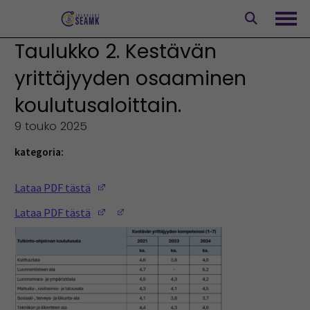
Siirry
sisältöön
Avaa
Taulukko 2. Kestävän
yrittäjyyden osaaminen
koulutusaloittain.
9 touko 2025
kategoria:
(Opens in a new window)
Lataa PDF tästä
(Opens in a new window)
(Opens in a new window)
Lataa PDF tästä