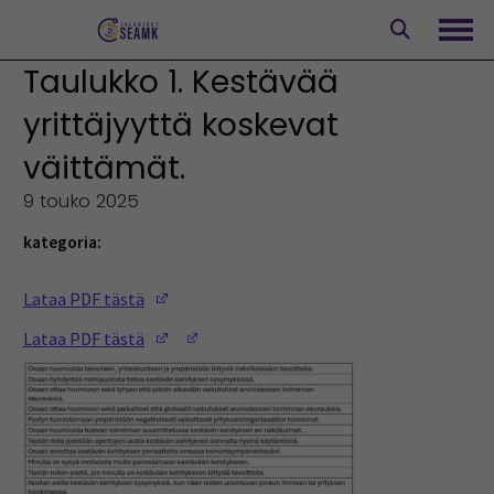
Siirry
sisältöön
Avaa
Taulukko 1. Kestävää
yrittäjyyttä koskevat
väittämät.
9 touko 2025
kategoria:
(Opens in a new window)
Lataa PDF tästä
(Opens in a new window)
(Opens in a new window)
Lataa PDF tästä