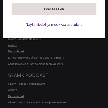
Arkisto
Evästeet ok
Mediatiedot
Kirjoittajan ohjeet | Instructions for authors
Näytä tiedot ja muokkaa asetuksia
SEAMK JOURNAL
SEAMK Journalin artikkelit
Arkisto
Mediatiedot
Kirjoittajan ohjeet | Instructions for authors
Arvioijan ohjeet | Instructions for reviewers
SEAMK PODCAST
SEAMK Podcast -sarjan jaksot
Arkisto
Mediatiedot
Ohjeet podcastin suunnitteluun ja tekemiseen