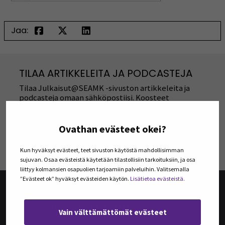
Jaa:
TILAA ARTIKKELEITA JA PODCASTEJA
Tilaa Julkaisut@SEAMK -sivuston artikkeleita ja
podcasteja omaan sähköpostiisi. Koosteet
viimeisimmistä julkaisuista lähetetään tilaajille
kerran kuukaudessa.
Ovathan evästeet okei?
TILAA UUTISKIRJEITÄ
Kun hyväksyt evästeet, teet sivuston käytöstä mahdollisimman
sujuvan. Osaa evästeistä käytetään tilastollisiin tarkoituksiin, ja osa
liittyy kolmansien osapuolien tarjoamiin palveluihin. Valitsemalla
”Evästeet ok” hyväksyt evästeiden käytön.
Lisätietoa evästeistä.
@SEAMK-VERKKOLEHTI
Vain välttämättömät evästeet
@SEAMK-verkkolehden artikkelit