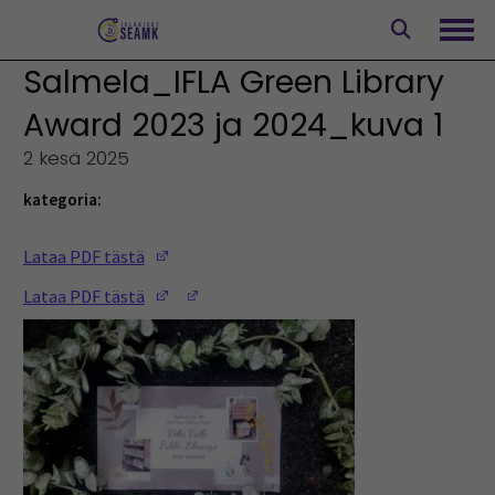
Siirry
sisältöön
Avaa
Salmela_IFLA Green Library
Award 2023 ja 2024_kuva 1
2 kesä 2025
kategoria:
(Opens in a new window)
Lataa PDF tästä
(Opens in a new window)
(Opens in a new window)
Lataa PDF tästä