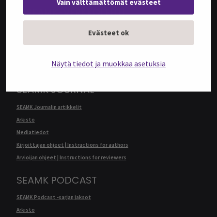
Vain välttämättömät evästeet
@SEAMK-VERKKOLEHTI
@SEAMK-verkkolehden artikkelit
Evästeet ok
Arkisto
Mediatiedot
Näytä tiedot ja muokkaa asetuksia
Kirjoittajan ohjeet | Instructions for authors
SEAMK JOURNAL
SEAMK Journalin artikkelit
Arkisto
Mediatiedot
Kirjoittajan ohjeet | Instructions for authors
Arvioijan ohjeet | Instructions for reviewers
SEAMK PODCAST
SEAMK Podcast -sarjan jaksot
Arkisto