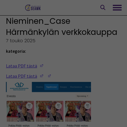
Siirry
sisältöön
Avaa
Nieminen_Case
Härmänkylän verkkokauppa
7 touko 2025
kategoria:
(Opens in a new window)
Lataa PDF tästä
(Opens in a new window)
(Opens in a new window)
Lataa PDF tästä