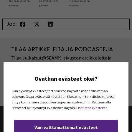
Jaa:
TILAA ARTIKKELEITA JA PODCASTEJA
Tilaa Julkaisut@SEAMK -sivuston artikkeleita ja
podcasteja omaan sähköpostiisi. Koosteet
viimeisimmistä julkaisuista lähetetään tilaajille
kerran kuukaudessa.
Ovathan evästeet okei?
TILAA UUTISKIRJEITÄ
Kun hyväksyt evästeet, teet sivuston käytöstä mahdollisimman
sujuvan. Osaa evästeistä käytetään tilastollisiin tarkoituksiin, ja osa
liittyy kolmansien osapuolien tarjoamiin palveluihin. Valitsemalla
”Evästeet ok” hyväksyt evästeiden käytön.
Lisätietoa evästeistä.
@SEAMK-VERKKOLEHTI
Vain välttämättömät evästeet