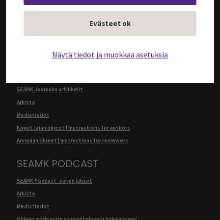
@SEAMK-verkkolehden artikkelit
Evästeet ok
Arkisto
Mediatiedot
Kirjoittajan ohjeet | Instructions for authors
Näytä tiedot ja muokkaa asetuksia
SEAMK JOURNAL
SEAMK Journalin artikkelit
Arkisto
Mediatiedot
Kirjoittajan ohjeet | Instructions for authors
Arvioijan ohjeet | Instructions for reviewers
SEAMK PODCAST
SEAMK Podcast -sarjan jaksot
Arkisto
Mediatiedot
Ohjeet podcastin suunnitteluun ja tekemiseen