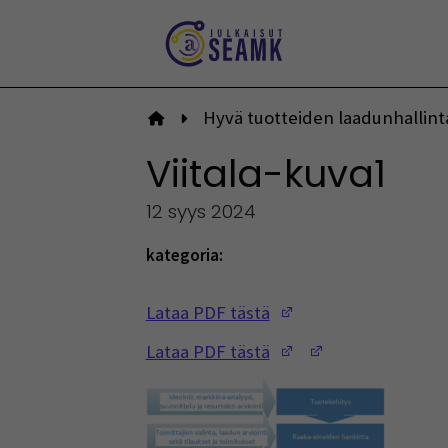
Siirry
sisältöön
Hyvä tuotteiden laadunhallint
Etusivulle
Viitala-kuva1
12 syys 2024
kategoria:
(Opens in a new w
Lataa PDF tästä
(Opens in a new w
(Opens in a ne
Lataa PDF tästä