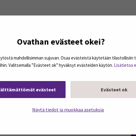
Ovathan evästeet okei?
östä mahdollisimman sujuvan. Osaa evästeistä käytetään tilastollisiin tark
ihin. Valitsemalla ”Evästeet ok” hyväksyt evästeiden käytön.
Lisätietoa 
välttämättömät evästeet
Evästeet ok
Näytä tiedot ja muokkaa asetuksia
podcasteja omaan sähköpostiisi. Koosteet