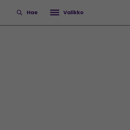
Hae
Valikko
Avaa valikko