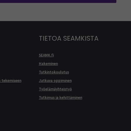
TIETOA SEAMKISTA
SEAMK.fi
Hakeminen
Tutkintokoulutus
a tekemiseen
Jatkuva oppiminen
Työelämäyhteistyö
Tutkimus ja kehittäminen