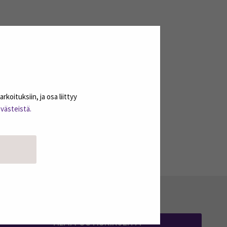
oituksiin, ja osa liittyy
evästeistä.
TILAA UUTISKIRJEITÄ