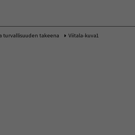
Vaihda kieltä
a turvallisuuden takeena
Viitala-kuva1
indow)
indow)
w window)