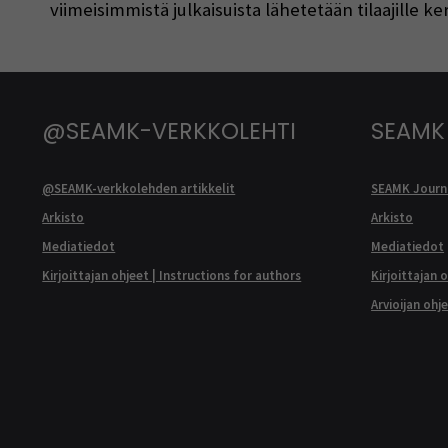
viimeisimmistä julkaisuista lähetetään tilaajille 
@SEAMK-VERKKOLEHTI
SEAMK
@SEAMK-verkkolehden artikkelit
SEAMK Journa
Arkisto
Arkisto
Mediatiedot
Mediatiedot
Kirjoittajan ohjeet | Instructions for authors
Kirjoittajan 
Arvioijan ohj