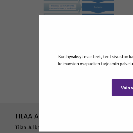
Kun hyväksyt evästeet, teet sivuston käyt
kolmansien osapuolien tarjoamiin palvelu
Jaa:
Vain 
TILAA ARTIKKELEITA JA PODCASTEJA
Tilaa Julkaisut@SEAMK -sivuston artikkeleita ja 