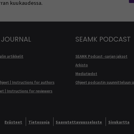
kerran kuukaudessa.
 JOURNAL
SEAMK PODCAST
lin artikkelit
SEAMK Podcast -sarjan jaksot
Arkisto
Mediatiedot
ohjeet | Instructions for authors
Ohjeet podcastin suunnitteluun j
eet | Instructions for reviewers
Evästeet
Tietosuoja
Saavutettavuusseloste
Sivukartta