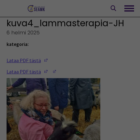
Siirry
sisältöön
Avaa
kuva4_lammasterapia-JH
6 helmi 2025
kategoria:
(Opens in a new window)
Lataa PDF tästä
(Opens in a new window)
(Opens in a new window)
Lataa PDF tästä