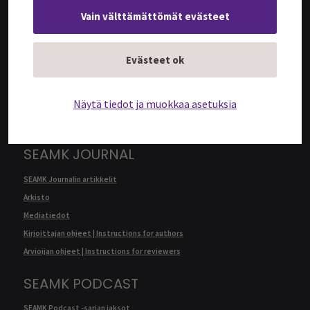
Vain välttämättömät evästeet
@SEAMK-VERKKOLEHTI
Evästeet ok
@SEAMK-verkkolehden artikkelit
Arkisto
Näytä tiedot ja muokkaa asetuksia
Mediatiedot
Kirjoittajan ohjeet | Instructions for authors
SEAMK JOURNAL
SEAMK Journalin artikkelit
Arkisto
Mediatiedot
Kirjoittajan ohjeet | Instructions for authors
Arvioijan ohjeet | Instructions for reviewers
SEAMK PODCAST
SEAMK Podcast -sarjan jaksot