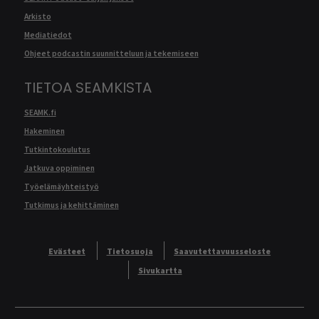
Arkisto
Mediatiedot
Ohjeet podcastin suunnitteluun ja tekemiseen
TIETOA SEAMKISTA
SEAMK.fi
Hakeminen
Tutkintokoulutus
Jatkuva oppiminen
Työelämäyhteistyö
Tutkimus ja kehittäminen
Evästeet
Tietosuoja
Saavutettavuusseloste
Sivukartta