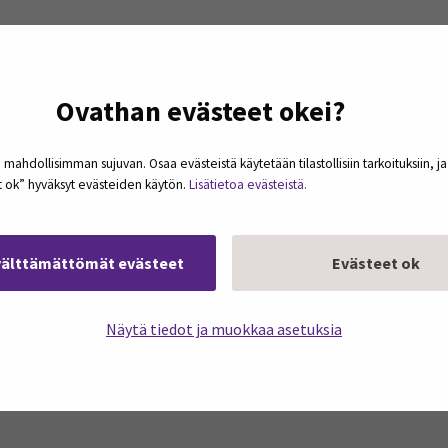
Ovathan evästeet okei?
 mahdollisimman sujuvan. Osaa evästeistä käytetään tilastollisiin tarkoituksiin, j
et ok” hyväksyt evästeiden käytön.
Lisätietoa evästeistä.
välttämättömät evästeet
Evästeet ok
Näytä tiedot ja muokkaa asetuksia
podcasteja omaan sähköpostiisi. Koosteet
kerran kuukaudessa.