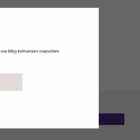
a osa liittyy kolmansien osapuolien
TILAA UUTISKIRJEITÄ