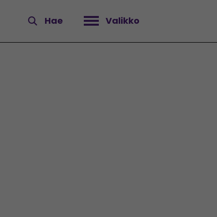
Hae
Valikko
Avaa valikko