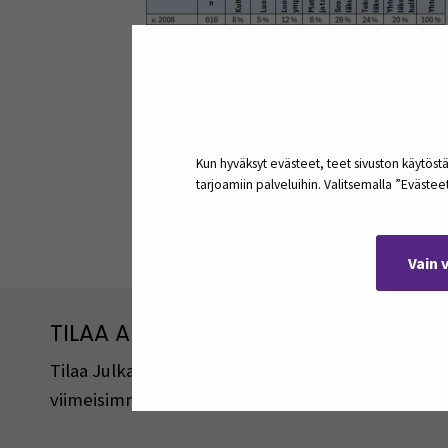
Kun hyväksyt evästeet, teet sivuston käytöstä
tarjoamiin palveluihin. Valitsemalla ”Eväste
Jaa:
Vain 
TILAA ARTIKKELEITA JA PODCASTEJA
Tilaa Julkaisut@SEAMK -sivuston artikkeleita ja 
viimeisimmistä julkaisuista lähetetään tilaajille 