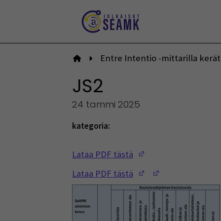
Siirry
sisältöön
Entre Intentio -mittarilla ker
Etusivulle
JS2
24 tammi 2025
kategoria:
(Opens in a new w
Lataa PDF tästä
(Opens in a new w
(Opens in a ne
Lataa PDF tästä