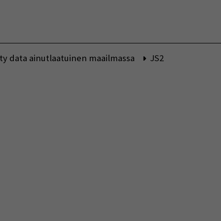
Vaihda kieltä
ätty data ainutlaatuinen maailmassa
JS2
indow)
indow)
w window)