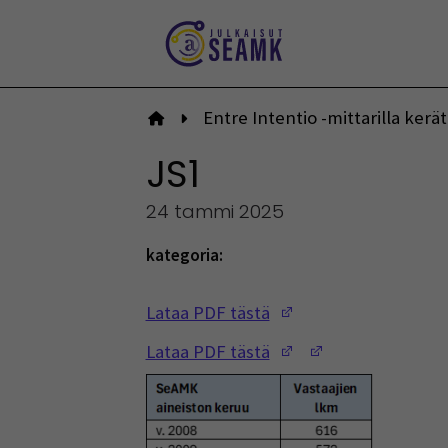
Siirry
sisältöön
Entre Intentio -mittarilla ker
Etusivulle
JS1
24 tammi 2025
kategoria:
(Opens in a new w
Lataa PDF tästä
(Opens in a new w
(Opens in a ne
Lataa PDF tästä