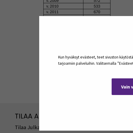
Kun hyväksyt evästeet, teet sivuston käytöstä
tarjoamiin palveluihin. Valitsemalla ”Eväste
Jaa:
Vain 
TILAA ARTIKKELEITA JA PODCASTEJA
Tilaa Julkaisut@SEAMK -sivuston artikkeleita ja 