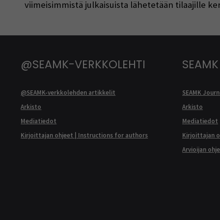
viimeisimmistä julkaisuista lähetetään tilaajille 
@SEAMK-VERKKOLEHTI
SEAMK
@SEAMK-verkkolehden artikkelit
SEAMK Journa
Arkisto
Arkisto
Mediatiedot
Mediatiedot
Kirjoittajan ohjeet | Instructions for authors
Kirjoittajan 
Arvioijan ohj