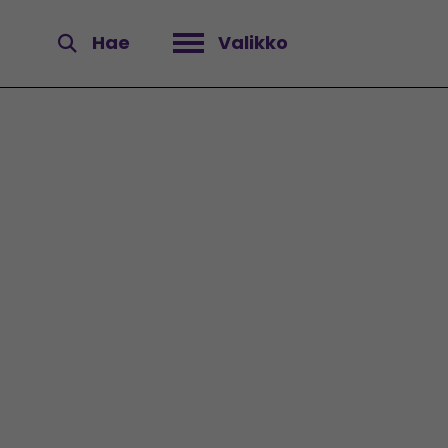
Hae
Valikko
Avaa valikko