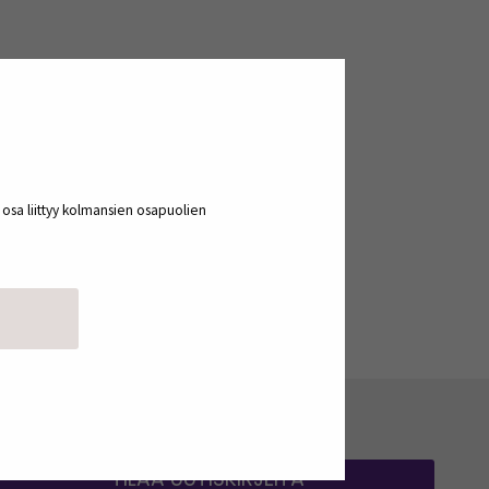
a osa liittyy kolmansien osapuolien
TILAA UUTISKIRJEITÄ