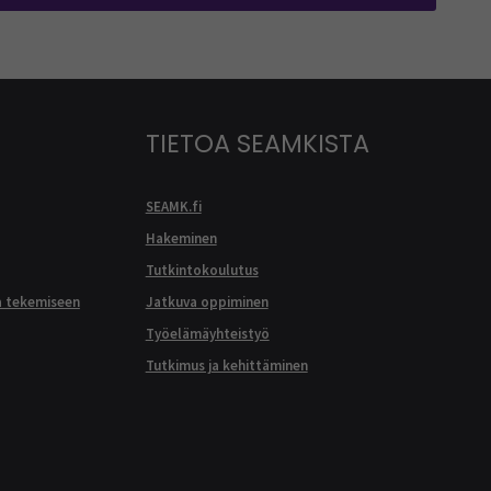
TIETOA SEAMKISTA
SEAMK.fi
Hakeminen
Tutkintokoulutus
a tekemiseen
Jatkuva oppiminen
Työelämäyhteistyö
Tutkimus ja kehittäminen