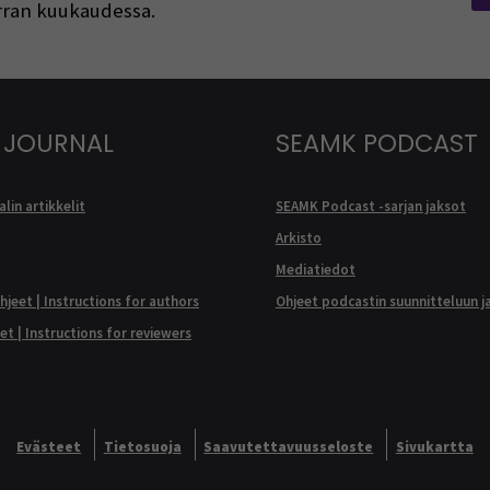
kerran kuukaudessa.
 JOURNAL
SEAMK PODCAST
lin artikkelit
SEAMK Podcast -sarjan jaksot
Arkisto
Mediatiedot
ohjeet | Instructions for authors
Ohjeet podcastin suunnitteluun j
eet | Instructions for reviewers
Evästeet
Tietosuoja
Saavutettavuusseloste
Sivukartta