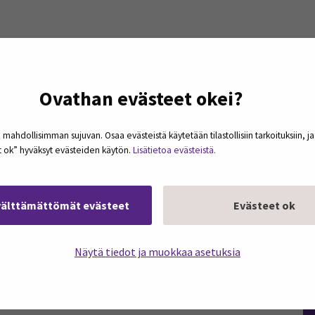
Ovathan evästeet okei?
 mahdollisimman sujuvan. Osaa evästeistä käytetään tilastollisiin tarkoituksiin, j
et ok” hyväksyt evästeiden käytön.
Lisätietoa evästeistä.
välttämättömät evästeet
Evästeet ok
Näytä tiedot ja muokkaa asetuksia
podcasteja omaan sähköpostiisi. Koosteet