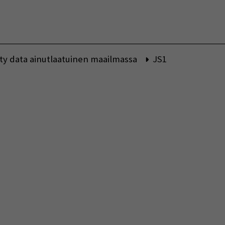
Vaihda kieltä
ätty data ainutlaatuinen maailmassa
JS1
indow)
indow)
w window)