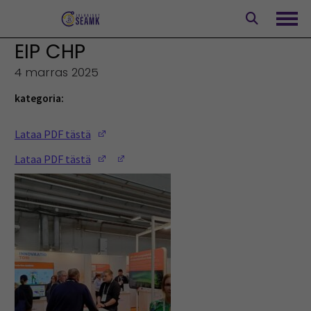
Siirry
sisältöön
Avaa
EIP CHP
4 marras 2025
kategoria:
(Opens in a new window)
Lataa PDF tästä
(Opens in a new window)
(Opens in a new window)
Lataa PDF tästä