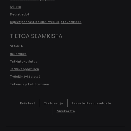
Arkisto
Mediatiedot
Ohjeet podcastin suunnitteluun ja tekemiseen
TIETOA SEAMKISTA
SEAMK.fi
Hakeminen
Tutkintokoulutus
Jatkuva oppiminen
Työelämäyhteistyö
Tutkimus ja kehittäminen
Evästeet
Tietosuoja
Saavutettavuusseloste
Sivukartta