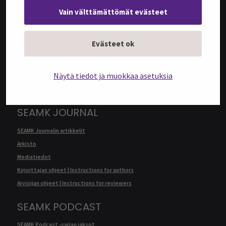
Vain välttämättömät evästeet
@SEAMK-VERKKOLEHTI
Evästeet ok
@SEAMK-verkkolehden artikkelit
Arkisto
Näytä tiedot ja muokkaa asetuksia
Mediatiedot
Kirjoittajan ohjeet | Instructions for authors
SEAMK JOURNAL
SEAMK Journalin artikkelit
Arkisto
Mediatiedot
Kirjoittajan ohjeet | Instructions for authors
Arvioijan ohjeet | Instructions for reviewers
SEAMK PODCAST
SEAMK Podcast -sarjan jaksot