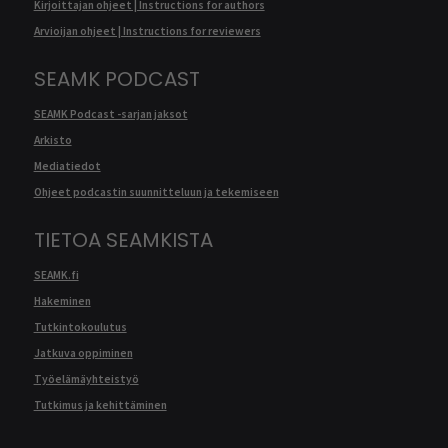
Kirjoittajan ohjeet | Instructions for authors
Arvioijan ohjeet | Instructions for reviewers
SEAMK PODCAST
SEAMK Podcast -sarjan jaksot
Arkisto
Mediatiedot
Ohjeet podcastin suunnitteluun ja tekemiseen
TIETOA SEAMKISTA
SEAMK.fi
Hakeminen
Tutkintokoulutus
Jatkuva oppiminen
Työelämäyhteistyö
Tutkimus ja kehittäminen