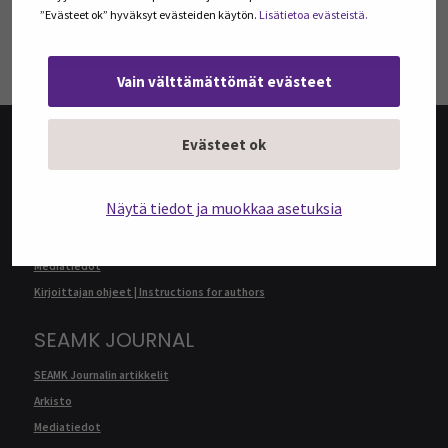
”Evästeet ok” hyväksyt evästeiden käytön.
Lisätietoa evästeistä.
TILAA UUTISKIRJEITÄ
Vain välttämättömät evästeet
Evästeet ok
@SEAMK-VERKKOLEHTI
Näytä tiedot ja muokkaa asetuksia
@SEAMK-verkkolehden artikkelit
Arkisto
Mediatiedot
Kirjoittajan ohjeet | Instructions for authors
SEAMK JOURNAL
SEAMK Journalin artikkelit
Arkisto
Mediatiedot