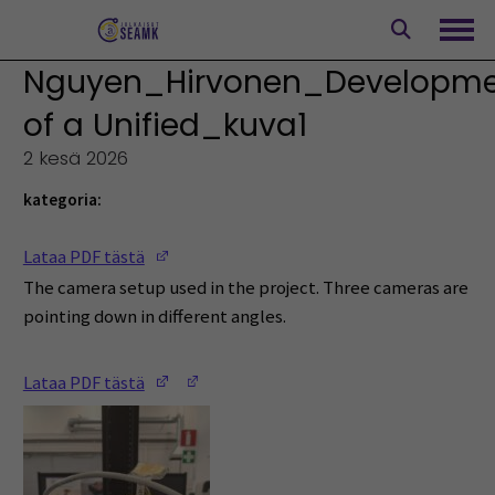
Siirry
sisältöön
Avaa
Nguyen_Hirvonen_Developm
of a Unified_kuva1
2 kesä 2026
kategoria:
(Opens in a new window)
Lataa PDF tästä
The camera setup used in the project. Three cameras are
pointing down in different angles.
(Opens in a new window)
(Opens in a new window)
Lataa PDF tästä