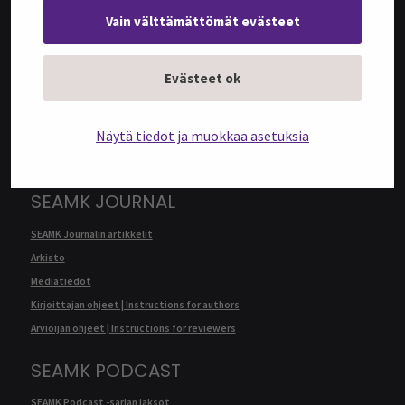
Vain välttämättömät evästeet
@SEAMK-VERKKOLEHTI
Evästeet ok
@SEAMK-verkkolehden artikkelit
Arkisto
Näytä tiedot ja muokkaa asetuksia
Mediatiedot
Kirjoittajan ohjeet | Instructions for authors
SEAMK JOURNAL
SEAMK Journalin artikkelit
Arkisto
Mediatiedot
Kirjoittajan ohjeet | Instructions for authors
Arvioijan ohjeet | Instructions for reviewers
SEAMK PODCAST
SEAMK Podcast -sarjan jaksot