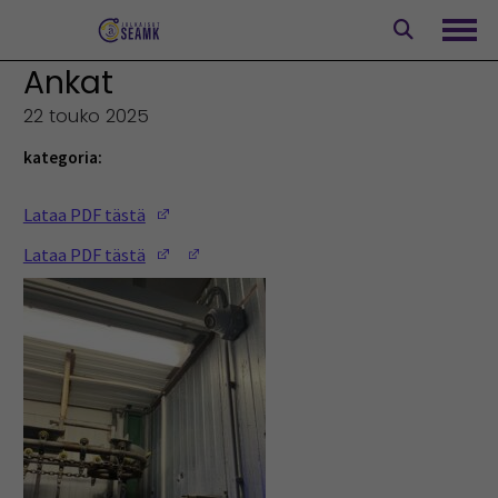
Siirry
sisältöön
Avaa
Ankat
22 touko 2025
kategoria:
(Opens in a new window)
Lataa PDF tästä
(Opens in a new window)
(Opens in a new window)
Lataa PDF tästä