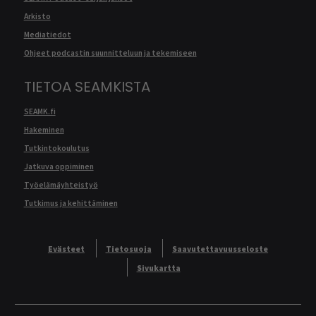
Arkisto
Mediatiedot
Ohjeet podcastin suunnitteluun ja tekemiseen
TIETOA SEAMKISTA
SEAMK.fi
Hakeminen
Tutkintokoulutus
Jatkuva oppiminen
Työelämäyhteistyö
Tutkimus ja kehittäminen
Evästeet
Tietosuoja
Saavutettavuusseloste
Sivukartta