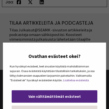
Jaa:
TILAA ARTIKKELEITA JA PODCASTEJA
Tilaa Julkaisut@SEAMK -sivuston artikkeleita ja
podcasteja omaan sähköpostiisi. Koosteet
viimeisimmistä julkaisuista lähetetään tilaajille
kerran kuukaudessa.
Ovathan evästeet okei?
TILAA UUTISKIRJEITÄ
Kun hyväksyt evästeet, teet sivuston käytöstä mahdollisimman
sujuvan. Osaa evästeistä käytetään tilastollisiin tarkoituksiin, ja osa
liittyy kolmansien osapuolien tarjoamiin palveluihin. Valitsemalla
”Evästeet ok” hyväksyt evästeiden käytön.
Lisätietoa evästeistä.
@SEAMK-VERKKOLEHTI
Vain välttämättömät evästeet
@SEAMK-verkkolehden artikkelit
Arkisto
Mediatiedot