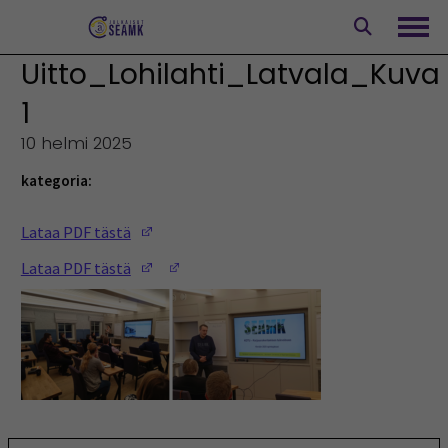
Siirry
sisältöön
Avaa
Uitto_Lohilahti_Latvala_Kuva
1
10 helmi 2025
kategoria:
(Opens in a new window)
Lataa PDF tästä
(Opens in a new window)
(Opens in a new window)
Lataa PDF tästä