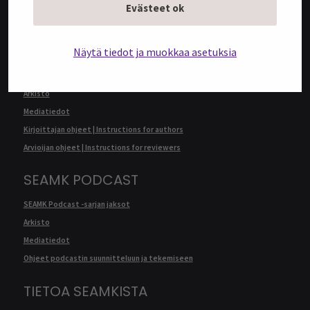
Evästeet ok
Kirjoittajan ohjeet | Instructions for authors
SEAMK JOURNAL
Näytä tiedot ja muokkaa asetuksia
SEAMK Journalin artikkelit
Arkisto
Mediatiedot
Kirjoittajan ohjeet | Instructions for authors
Arvioijan ohjeet | Instructions for reviewers
SEAMK PODCAST
SEAMK Podcast -sarjan jaksot
Arkisto
Mediatiedot
Ohjeet podcastin suunnitteluun ja tekemiseen
TIETOA SEAMKISTA