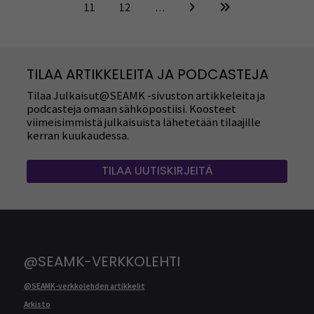
11
12
…
TILAA ARTIKKELEITA JA PODCASTEJA
Tilaa Julkaisut@SEAMK -sivuston artikkeleita ja
podcasteja omaan sähköpostiisi. Koosteet
viimeisimmistä julkaisuista lähetetään tilaajille
kerran kuukaudessa.
TILAA UUTISKIRJEITÄ
@SEAMK-VERKKOLEHTI
@SEAMK-verkkolehden artikkelit
Arkisto