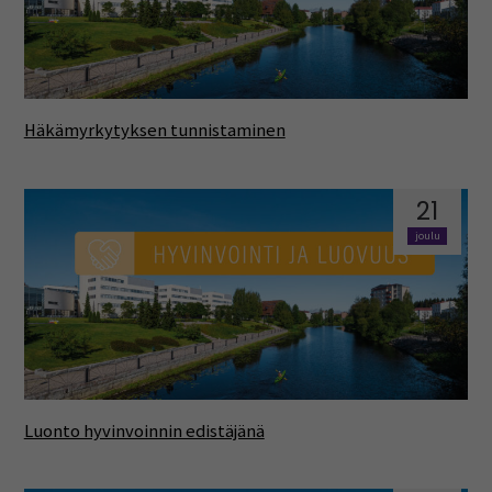
Häkämyrkytyksen tunnistaminen
21
joulu
Luonto hyvinvoinnin edistäjänä