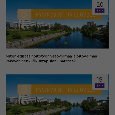
20
joulu
Miten edistää hoitotyön vetovoimaa ja pitovoimaa
vakavan henkilökuntapulan uhatessa?
19
joulu