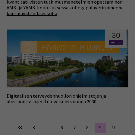
Kvantitatiivisten tutkimusmenetelmien opettaminen
AMK- ja YAMK-koulutuksessa kollegapalaverin aiheena
kansainvälisellä viikolla
30
marras
Digitaalisen terveydenhuollon ohjelmistojen ja
alustaratkaisujen tulevaisuus vuonna 2030
…
6
7
8
9
10