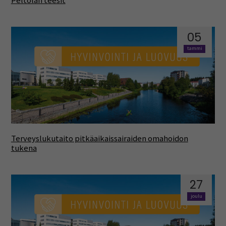
Peltolan teesit
05
tammi
Terveyslukutaito pitkäaikaissairaiden omahoidon
tukena
27
joulu