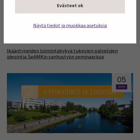
Evästeet ok
Näytä tiedot ja muokkaa asetuksia
Ikääntyneiden toimintakykyä tukevien palvelujen
ideointia SeAMKin vanhustyön seminaarissa
05
joulu