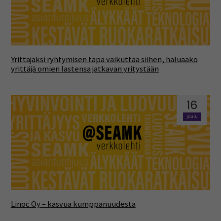
Yrittäjäksi ryhtymisen tapa vaikuttaa siihen, haluaako
yrittäjä omien lastensa jatkavan yritystään
16
joulu
Linoc Oy – kasvua kumppanuudesta