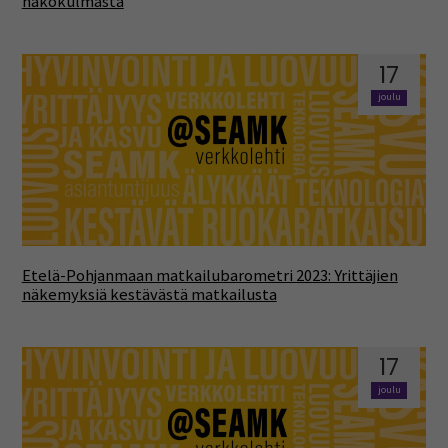
näkökulmasta
17
joulu
Etelä-Pohjanmaan matkailubarometri 2023: Yrittäjien
näkemyksiä kestävästä matkailusta
17
joulu