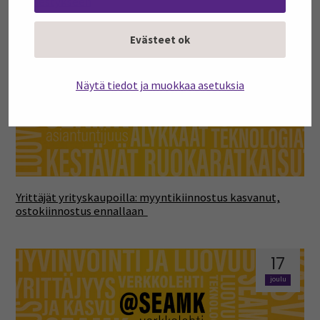
menestykseen
Evästeet ok
17
joulu
Näytä tiedot ja muokkaa asetuksia
Yrittäjät yrityskaupoilla: myyntikiinnostus kasvanut,
ostokiinnostus ennallaan
17
joulu