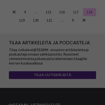
…
115
116
117
118
119
120
121
…
TILAA ARTIKKELEITA JA PODCASTEJA
Tilaa Julkaisut@SEAMK -sivuston artikkeleita ja
podcasteja omaan sähköpostiisi. Koosteet
viimeisimmistä julkaisuista lähetetään tilaajille
kerran kuukaudessa.
TILAA UUTISKIRJEITÄ