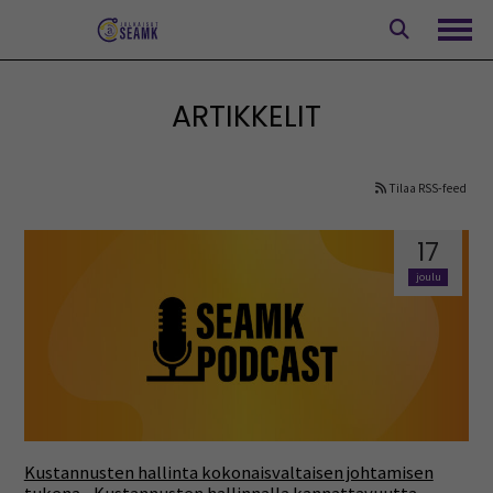
Siirry
sisältöön
Avaa
ARTIKKELIT
Tilaa RSS-feed
17
joulu
Kustannusten hallinta kokonaisvaltaisen johtamisen