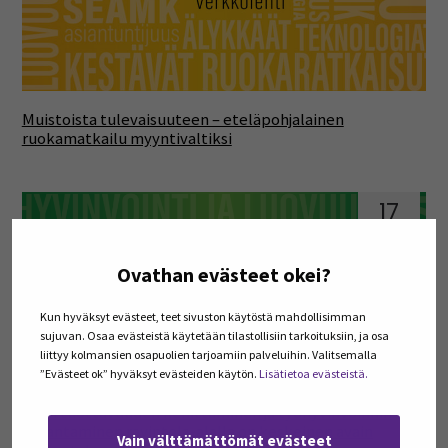
Muistoista tulevaisuuteen – eteläpohjalainen
ruokamatkailu myyntivaltiksi
17
joulu
Ovathan evästeet okei?
Kun hyväksyt evästeet, teet sivuston käytöstä mahdollisimman
sujuvan. Osaa evästeistä käytetään tilastollisiin tarkoituksiin, ja osa
liittyy kolmansien osapuolien tarjoamiin palveluihin. Valitsemalla
”Evästeet ok” hyväksyt evästeiden käytön.
Lisätietoa evästeistä.
Työn tuottavuuden kehittäminen ja työhyvinvoinnin
parantaminen ravintola-alalla on keskeinen avain
Vain välttämättömät evästeet