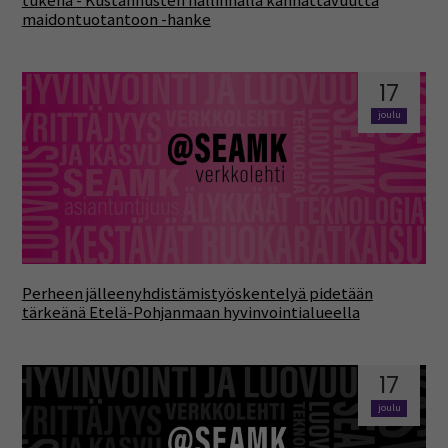
tukena - Kustannusten hallinnalla kannattavuutta
maidontuotantoon -hanke
17
joulu
Perheen jälleenyhdistämistyöskentelyä pidetään
tärkeänä Etelä-Pohjanmaan hyvinvointialueella
17
joulu