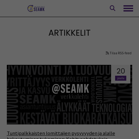
Siirry
sisältöön
Avaa
ARTIKKELIT
Tilaa RSS-feed
20
joulu
Tuntipalkkaisten lomittajien pysyvyyden ja alalle