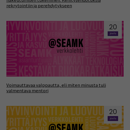
hakeutumisen tukeminen: Kehitysehdotuksia
rekrytointiin ja perehdytykseen
20
joulu
Voimauttavaa valppautta, eli miten minusta tuli
valmentava mentori
20
joulu