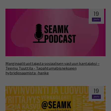
19
joulu
Marginaalituottajasta sosiaalisen vastuun kantajaksi –
Teemu Tuuttila - Tapahtumabisnekseen
hybridiosaamista -hanke
19
joulu