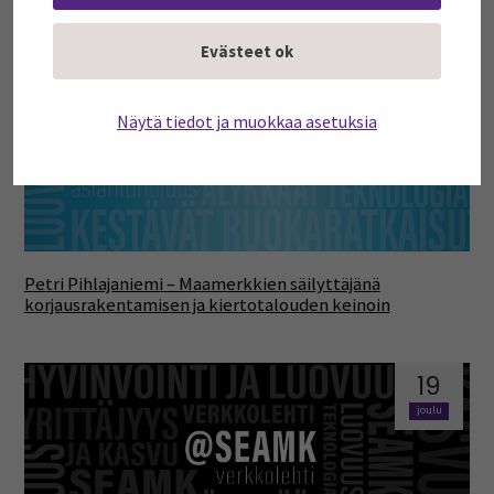
Evästeet ok
19
joulu
Näytä tiedot ja muokkaa asetuksia
Petri Pihlajaniemi – Maamerkkien säilyttäjänä
korjausrakentamisen ja kiertotalouden keinoin
19
joulu