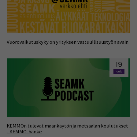
Vuorovaikutuskyky on yrityksen vastuullisuustyön avain
19
joulu
KEMMOn tulevat maankäytön ja metsäalan koulutukset
- KEMMO-hanke