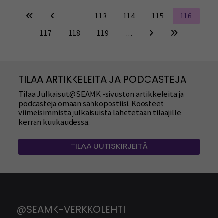
…
113
114
115
116
117
118
119
…
TILAA ARTIKKELEITA JA PODCASTEJA
Tilaa Julkaisut@SEAMK -sivuston artikkeleita ja
podcasteja omaan sähköpostiisi. Koosteet
viimeisimmistä julkaisuista lähetetään tilaajille
kerran kuukaudessa.
TILAA UUTISKIRJEITÄ
@SEAMK-VERKKOLEHTI