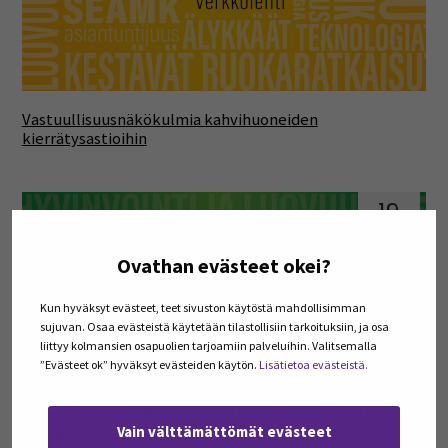
Vastuullisuusnäkökulmia kahvihuoneiden
kierrätysastioihin
19
joulu
Ovathan evästeet okei?
Kun hyväksyt evästeet, teet sivuston käytöstä mahdollisimman
sujuvan. Osaa evästeistä käytetään tilastollisiin tarkoituksiin, ja osa
liittyy kolmansien osapuolien tarjoamiin palveluihin. Valitsemalla
”Evästeet ok” hyväksyt evästeiden käytön.
Lisätietoa evästeistä.
Turvepeltojen tulevaisuus: tutkimustiedosta ratkaisuja
käytännön toimiin?
Vain välttämättömät evästeet