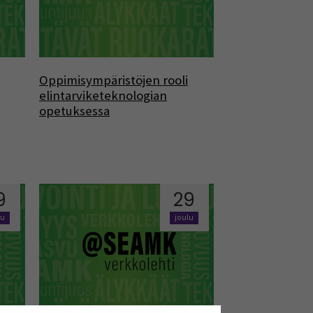
Oppimisympäristöjen rooli
elintarviketeknologian
opetuksessa
9
29
lu
joulu