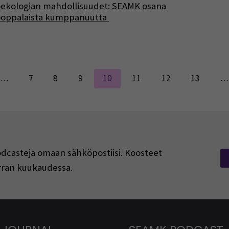
ekologian mahdollisuudet: SEAMK osana
ooppalaista kumppanuutta
…
7
8
9
10
11
12
13
…
podcasteja omaan sähköpostiisi. Koosteet
kerran kuukaudessa.