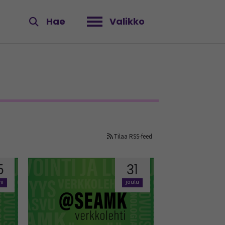
Hae
Valikko
Avaa valikko
Tilaa RSS-feed
5
31
mi
joulu