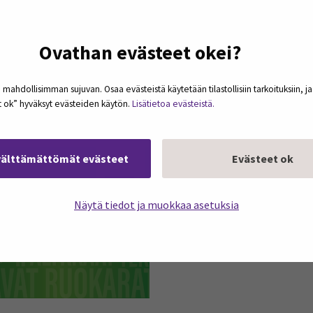
in osa ruokahävikistä
Väistämätön ruokahävikki
Ovathan evästeet okei?
yy pienessä osassa
opiskelijatalouksissa
talouksia
 mahdollisimman sujuvan. Osaa evästeistä käytetään tilastollisiin tarkoituksiin, j
et ok” hyväksyt evästeiden käytön.
Lisätietoa evästeistä.
29
välttämättömät evästeet
Evästeet ok
joulu
Näytä tiedot ja muokkaa asetuksia