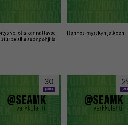
itys voi olla kannattavaa
Hannes-myrskyn jälkeen
uturpeisilla suonpohjilla
30
2
joulu
jou