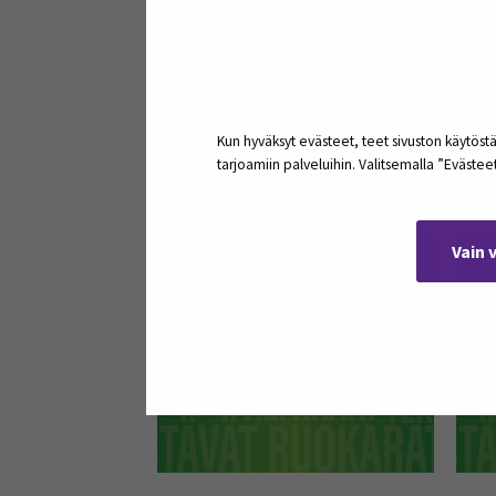
Viljelijät hiiliviljelytoimien
Suur
vaikutusten havainnoitsijoina
synt
koti
Kun hyväksyt evästeet, teet sivuston käytöstä
tarjoamiin palveluihin. Valitsemalla ”Eväste
29
Vain 
joulu