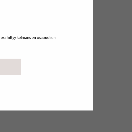
Ruoan ympäristövaikutukset,
biodiversiteetti ja
luontojalanjälki – miksi
ruokavalinnoillamme on
a osa liittyy kolmansien osapuolien
merkitystä?