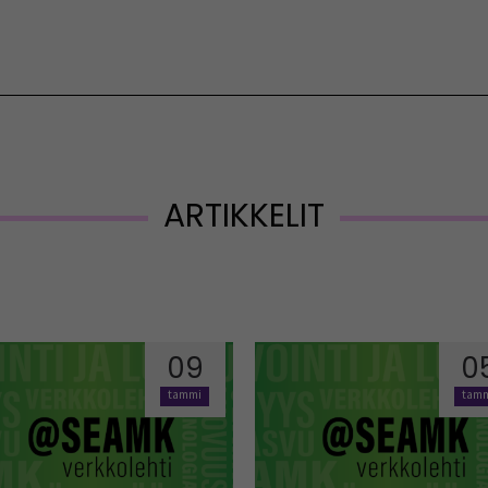
Vaihda kieltä
ARTIKKELIT
09
0
tammi
tam