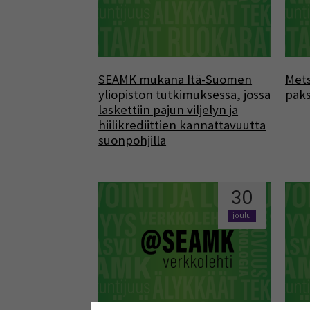
SEAMK mukana Itä-Suomen
Mets
yliopiston tutkimuksessa, jossa
paks
laskettiin pajun viljelyn ja
hiilikrediittien kannattavuutta
suonpohjilla
30
joulu