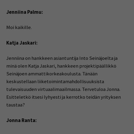
Jenniina Palmu:
Moi kaikille.
Katja Jaskari:
Jenniina on hankkeen asiantuntija Into Seinäjoelta ja
minä olen Katja Jaskari, hankkeen projektipäällikkö
Seinäjoen ammattikorkeakoulusta. Tänään
keskustellaan liiketoimintamahdollisuuksista
tulevaisuuden virtuaalimaailmassa. Tervetuloa Jonna.
Esitteletkö itsesi lyhyesti ja kerrotko teidän yrityksen
taustaa?
Jonna Ranta: