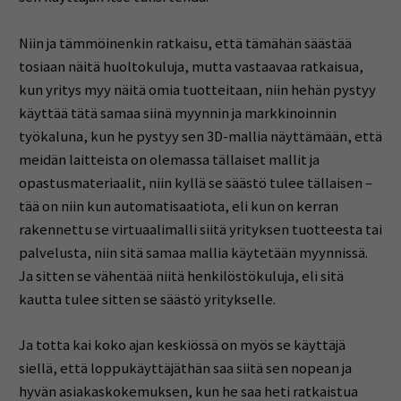
Niin ja tämmöinenkin ratkaisu, että tämähän säästää
tosiaan näitä huoltokuluja, mutta vastaavaa ratkaisua,
kun yritys myy näitä omia tuotteitaan, niin hehän pystyy
käyttää tätä samaa siinä myynnin ja markkinoinnin
työkaluna, kun he pystyy sen 3D-mallia näyttämään, että
meidän laitteista on olemassa tällaiset mallit ja
opastusmateriaalit, niin kyllä se säästö tulee tällaisen –
tää on niin kun automatisaatiota, eli kun on kerran
rakennettu se virtuaalimalli siitä yrityksen tuotteesta tai
palvelusta, niin sitä samaa mallia käytetään myynnissä.
Ja sitten se vähentää niitä henkilöstökuluja, eli sitä
kautta tulee sitten se säästö yritykselle.
Ja totta kai koko ajan keskiössä on myös se käyttäjä
siellä, että loppukäyttäjäthän saa siitä sen nopean ja
hyvän asiakaskokemuksen, kun he saa heti ratkaistua