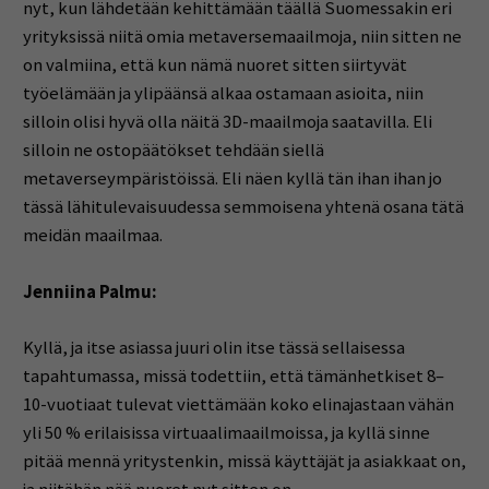
nyt, kun lähdetään kehittämään täällä Suomessakin eri
yrityksissä niitä omia metaversemaailmoja, niin sitten ne
on valmiina, että kun nämä nuoret sitten siirtyvät
työelämään ja ylipäänsä alkaa ostamaan asioita, niin
silloin olisi hyvä olla näitä 3D-maailmoja saatavilla. Eli
silloin ne ostopäätökset tehdään siellä
metaverseympäristöissä. Eli näen kyllä tän ihan ihan jo
tässä lähitulevaisuudessa semmoisena yhtenä osana tätä
meidän maailmaa.
Jenniina Palmu:
Kyllä, ja itse asiassa juuri olin itse tässä sellaisessa
tapahtumassa, missä todettiin, että tämänhetkiset 8–
10-vuotiaat tulevat viettämään koko elinajastaan vähän
yli 50 % erilaisissa virtuaalimaailmoissa, ja kyllä sinne
pitää mennä yritystenkin, missä käyttäjät ja asiakkaat on,