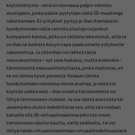
käyttöliittymä – että on olemassa paljon valmiita
alustojakin, jonka päälle pystytään näitä 3D-maailmoja
rakentamaan. Eli yritykset pystyy jo ihan itsenäisesti
hyödyntämään näitä valmiita alustoja tai jonkun
kumppanin kanssa, jotka on tällaisia rakentanut, että se
on ihan se kaikista kevyin tapa saada omalle yritykselle
rakennettua. Ja sittenhän voi lähteä tästä
messuboothista – nyt sana hukassa, mutta kuitenkin –
tämmöisestä messuesittelytilasta, jonka mallintaa, eli
se voi lähteä hyvin pienestä. Voidaan lähteä
hyödyntämään olemassa olevia alustoja, ja näitä voi
käyttää vaikka web – ihan omalta tietokoneelta voi
liittyä tämmöiseen mukaan. Ja osa näistä alustoista tai
useampikin alusta mahdollistaa sen, että sitä voidaan
katsella sitä 3D-virtuaalimaailmaa joko tän oman
tietokoneen näytön kautta, siellä seikkailla, tai voi
liittyä tähän virtuaalimaailmaan virtuaalitodellisuuslasit