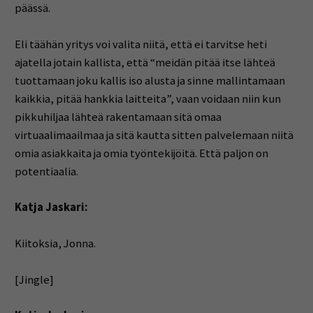
päässä.
Eli täähän yritys voi valita niitä, että ei tarvitse heti
ajatella jotain kallista, että “meidän pitää itse lähteä
tuottamaan joku kallis iso alusta ja sinne mallintamaan
kaikkia, pitää hankkia laitteita”, vaan voidaan niin kun
pikkuhiljaa lähteä rakentamaan sitä omaa
virtuaalimaailmaa ja sitä kautta sitten palvelemaan niitä
omia asiakkaita ja omia työntekijöitä. Että paljon on
potentiaalia.
Katja Jaskari:
Kiitoksia, Jonna.
[Jingle]