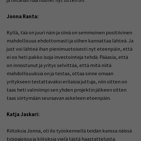
ja niitähän nää nuoret nyt sitten on.
Jonna Ranta:
Kyllä, tää on juuri näin ja siinä on semmoinen positiivinen
mahdollisuus ehdottomasti ja siihen kannattaa lähteä. Ja
just voi lähteä ihan pienimuotoisesti nyt eteenpäin, että
ei oo heti pakko isoja investointeja tehdä. Pääasia, että
on innostunut ja yritys selvittää, että mitä niitä
mahdollisuuksia on ja testaa, ottaa sinne omaan
yritykseen testattavaksi erilaisia juttuja, niin sitten on
taas heti valmiimpi sen yhden projektin jälkeen sitten
taas siirtymään seuraavan askeleen eteenpäin.
Katja Jaskari:
Kiitoksia Jonna, oli ilo työskennellä teidän kanssa näissä
työpajoissa ja kiitoksia vielä tästä haastattelusta.