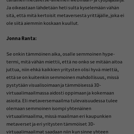
Ja oikeastaan lähdetään heti sulta kyselemään vähän
sitä, että mitä kertoisit metaversestä yrittäjälle, joka ei
ole siitä aiemmin koskaan kuullut.
Jonna Ranta:
Se onkin tämmöinen aika, osalle semmoinen hype-
termi, mitä vähän miettii, että no onko se mitään aitoa
juttua, niin ehkä kaikkien yritysten olisi hyvä miettiä,
että se on kuitenkin semmoinen mahdollisuus, missä
pystytään visualisoimaan ja tämmöisessä 3D-
virtuaalimaailmassa aidosti oppimaan ja kokemaan
asioita. Eli metaversemaailma tulevaisuudessa tulee
olemaan semmoinen isompi yhtenäinen
virtuaalimaailma, missä maailman eri kaupunkien
metaverset ja eri yritysten tämmöiset 3D-
virtuaalimaailmat saadaan niin kun sinne yhteen