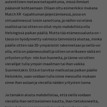
autenttinen metaversetapahtuma, missä ihmiset
pääsevät kohtaamaan. Ollaan oltu esimerkiksi mukana
Match XR -tapahtuman järjestämisessä, jossa on
virtuaalimessut toisin sanottuna, ja näihin voi etänä
osallistua tai sitten on ollut myös mahdollista olla
Helsingissä paikan päällä. Mutta tää etämessualusta on –
tässä on hyödynnetty valmista tämmöistä alustaa, minkä
päälle sitten nää 3D-ympäristöt rakennetaan ja siellä voi
olla, että on päämessuhalli ja sitten on erikseen näitä eri
yritysten yritys- niin kun huoneita, ja tänne voi sitten
vierailijat tulla ympäri maailman tai ihan vaikka
Suomestakin. Että ei tarvitse matkustaa paikan päälle
Helsinkiin, vaan voidaan tulla sinne messuille mukaan
sinne ihan aulaan ja vierailla näiden yritysten luona.
Ja tämäkin alusta mahdollistaa, että siellä voidaan
vierailla ihan nettiselaimen kautta, ihan tietokoneelta,