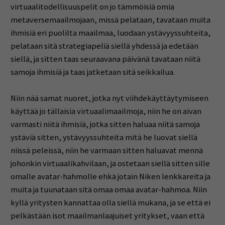
virtuaalitodellisuuspelit on jo tämmöisiä omia
metaversemaailmojaan, missä pelataan, tavataan muita
ihmisiä eri puolilta maailmaa, luodaan ystävyyssuhteita,
pelataan sitä strategiapeliä siellä yhdessä ja edetään
siellä, ja sitten taas seuraavana päivänä tavataan niitä
samoja ihmisiä ja taas jatketaan sitä seikkailua.
Niin nää samat nuoret, jotka nyt viihdekäyttäytymiseen
käyttää jo tällaisia virtuaalimaailmoja, niin he on aivan
varmasti niitä ihmisiä, jotka sitten haluaa niitä samoja
ystäviä sitten, ystävyyssuhteita mitä he luovat siellä
niissä peleissä, niin he varmaan sitten haluavat mennä
johonkin virtuaalikahvilaan, ja ostetaan siellä sitten sille
omalle avatar-hahmolle ehkä jotain Niken lenkkareita ja
muita ja tuunataan sitä omaa omaa avatar-hahmoa. Niin
kyllä yritysten kannattaa olla siellä mukana, ja se että ei
pelkästään isot maailmanlaajuiset yritykset, vaan että