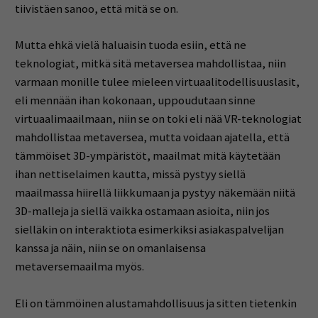
tiivistäen sanoo, että mitä se on.
Mutta ehkä vielä haluaisin tuoda esiin, että ne
teknologiat, mitkä sitä metaversea mahdollistaa, niin
varmaan monille tulee mieleen virtuaalitodellisuuslasit,
eli mennään ihan kokonaan, uppoudutaan sinne
virtuaalimaailmaan, niin se on toki eli nää VR-teknologiat
mahdollistaa metaversea, mutta voidaan ajatella, että
tämmöiset 3D-ympäristöt, maailmat mitä käytetään
ihan nettiselaimen kautta, missä pystyy siellä
maailmassa hiirellä liikkumaan ja pystyy näkemään niitä
3D-malleja ja siellä vaikka ostamaan asioita, niin jos
sielläkin on interaktiota esimerkiksi asiakaspalvelijan
kanssa ja näin, niin se on omanlaisensa
metaversemaailma myös.
Eli on tämmöinen alustamahdollisuus ja sitten tietenkin