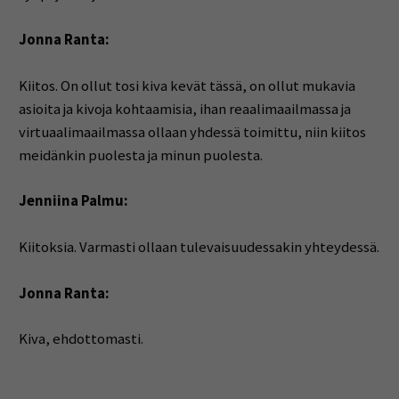
Jonna Ranta:
Kiitos. On ollut tosi kiva kevät tässä, on ollut mukavia
asioita ja kivoja kohtaamisia, ihan reaalimaailmassa ja
virtuaalimaailmassa ollaan yhdessä toimittu, niin kiitos
meidänkin puolesta ja minun puolesta.
Jenniina Palmu:
Kiitoksia. Varmasti ollaan tulevaisuudessakin yhteydessä.
Jonna Ranta:
Kiva, ehdottomasti.