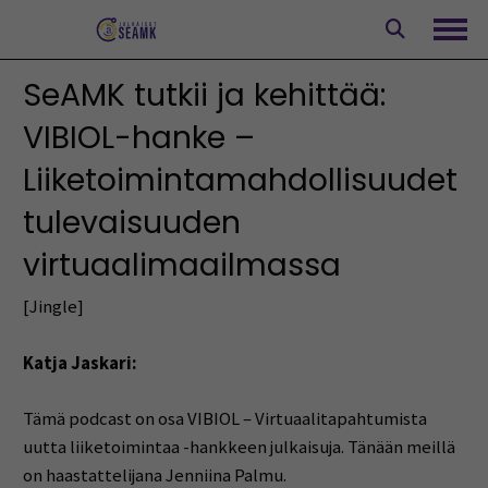
Siirry
sisältöön
Avaa
SeAMK tutkii ja kehittää:
VIBIOL-hanke –
Liiketoimintamahdollisuudet
tulevaisuuden
virtuaalimaailmassa
[Jingle]
Katja Jaskari:
Tämä podcast on osa VIBIOL – Virtuaalitapahtumista
uutta liiketoimintaa -hankkeen julkaisuja. Tänään meillä
on haastattelijana Jenniina Palmu.