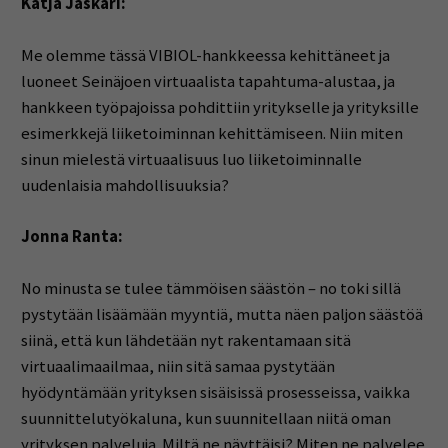
Katja Jaskari:
Me olemme tässä VIBIOL-hankkeessa kehittäneet ja
luoneet Seinäjoen virtuaalista tapahtuma-alustaa, ja
hankkeen työpajoissa pohdittiin yritykselle ja yrityksille
esimerkkejä liiketoiminnan kehittämiseen. Niin miten
sinun mielestä virtuaalisuus luo liiketoiminnalle
uudenlaisia mahdollisuuksia?
Jonna Ranta:
No minusta se tulee tämmöisen säästön – no toki sillä
pystytään lisäämään myyntiä, mutta näen paljon säästöä
siinä, että kun lähdetään nyt rakentamaan sitä
virtuaalimaailmaa, niin sitä samaa pystytään
hyödyntämään yrityksen sisäisissä prosesseissa, vaikka
suunnittelutyökaluna, kun suunnitellaan niitä oman
yrityksen palveluja. Miltä ne näyttäisi? Miten ne palvelee