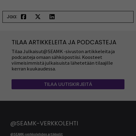
Jaa:
TILAA ARTIKKELEITA JA PODCASTEJA
Tilaa Julkaisut@SEAMK -sivuston artikkeleita ja
podcasteja omaan sähköpostiisi. Koosteet
viimeisimmistä julkaisuista lähetetään tilaajille
kerran kuukaudessa.
TILAA UUTISKIRJEITÄ
@SEAMK-VERKKOLEHTI
@SEAMK-verkkolehden artikkelit