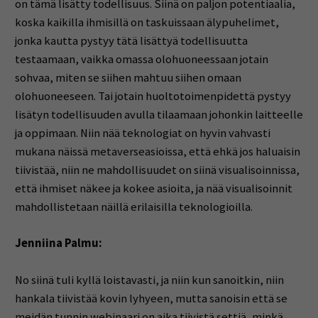
on tämä lisätty todellisuus. Siinä on paljon potentiaalia,
koska kaikilla ihmisillä on taskuissaan älypuhelimet,
jonka kautta pystyy tätä lisättyä todellisuutta
testaamaan, vaikka omassa olohuoneessaan jotain
sohvaa, miten se siihen mahtuu siihen omaan
olohuoneeseen. Tai jotain huoltotoimenpidettä pystyy
lisätyn todellisuuden avulla tilaamaan johonkin laitteelle
ja oppimaan. Niin nää teknologiat on hyvin vahvasti
mukana näissä metaverseasioissa, että ehkä jos haluaisin
tiivistää, niin ne mahdollisuudet on siinä visualisoinnissa,
että ihmiset näkee ja kokee asioita, ja nää visualisoinnit
mahdollistetaan näillä erilaisilla teknologioilla.
Jenniina Palmu:
No siinä tuli kyllä loistavasti, ja niin kun sanoitkin, niin
hankala tiivistää kovin lyhyeen, mutta sanoisin että se
meidän tunnin webinaari on aika tiivistä settiä, minkä