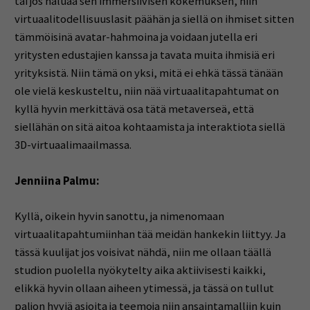
tai jos haluaa sen immersiivisen kokemuksen, niin
virtuaalitodellisuuslasit päähän ja siellä on ihmiset sitten
tämmöisinä avatar-hahmoina ja voidaan jutella eri
yritysten edustajien kanssa ja tavata muita ihmisiä eri
yrityksistä. Niin tämä on yksi, mitä ei ehkä tässä tänään
ole vielä keskusteltu, niin nää virtuaalitapahtumat on
kyllä hyvin merkittävä osa tätä metaverseä, että
siellähän on sitä aitoa kohtaamista ja interaktiota siellä
3D-virtuaalimaailmassa.
Jenniina Palmu:
Kyllä, oikein hyvin sanottu, ja nimenomaan
virtuaalitapahtumiinhan tää meidän hankekin liittyy. Ja
tässä kuulijat jos voisivat nähdä, niin me ollaan täällä
studion puolella nyökytelty aika aktiivisesti kaikki,
elikkä hyvin ollaan aiheen ytimessä, ja tässä on tullut
paljon hyviä asioita ja teemoja niin ansaintamalliin kuin