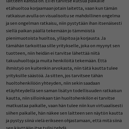
laitteen kanssa on. Eli ei tarvitse kutsua paikalle
etähuoltoa korjaamaan jotain laitetta, vaan kun tämän
ratkaisun avulla on visualisoitu se mahdollinen ongelma
ja sen ongelman ratkaisu, niin pystytään ihan itsenäisesti
siellä paikan päällä tekemään jo tämmöistä
pienimuotoista huoltoa, ylläpitoa ja korjausta. Ja
tämähän tarkoittaa sille yritykselle, joka on myynyt sen
tuotteen, niin heidän ei tarvitse lähettää niitä
takuuhuoltoja ja muita henkilöitä tekemään. Että
ihmistyö on kuitenkin arvokasta, niin tätä kautta tulee
yrityksille säästöä. Ja sitten, jos tarvitsee tähän
huoltohenkilöön yhteyden, niin sekin saadaan
etäyhteydellä sen saman lisätyn todellisuuden ratkaisun
kautta, niin silloinkaan tän huoltohenkilön ei tarvitse
matkustaa paikalle, vaan hän tulee niin kun virtuaalisesti
siihen paikalle, hän näkee sen laitteen sen näytön kautta
ja pystyy siinä vielä erikseen ohjastamaan, että mitä siinä
sen käyttäjän itse tulisi tehdä.