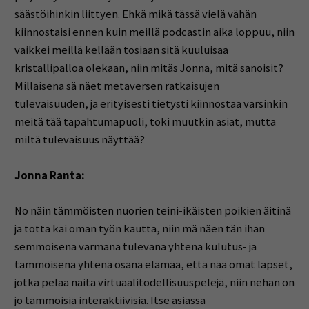
säästöihinkin liittyen. Ehkä mikä tässä vielä vähän
kiinnostaisi ennen kuin meillä podcastin aika loppuu, niin
vaikkei meillä kellään tosiaan sitä kuuluisaa
kristallipalloa olekaan, niin mitäs Jonna, mitä sanoisit?
Millaisena sä näet metaversen ratkaisujen
tulevaisuuden, ja erityisesti tietysti kiinnostaa varsinkin
meitä tää tapahtumapuoli, toki muutkin asiat, mutta
miltä tulevaisuus näyttää?
Jonna Ranta:
No näin tämmöisten nuorien teini-ikäisten poikien äitinä
ja totta kai oman työn kautta, niin mä näen tän ihan
semmoisena varmana tulevana yhtenä kulutus- ja
tämmöisenä yhtenä osana elämää, että nää omat lapset,
jotka pelaa näitä virtuaalitodellisuuspelejä, niin nehän on
jo tämmöisiä interaktiivisia. Itse asiassa