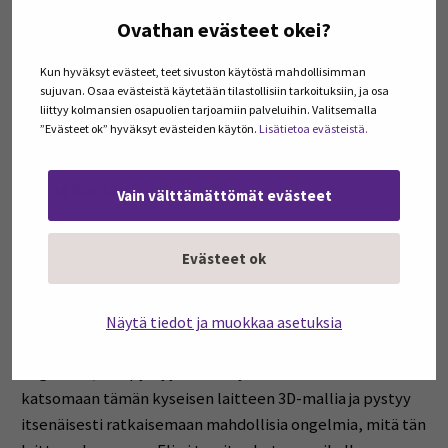
Ovathan evästeet okei?
Katja Jaskari:
Kun hyväksyt evästeet, teet sivuston käytöstä mahdollisimman
Aivan, ja meillä on tässä erityisesti tämä ansaintapuoli
sujuvan. Osaa evästeistä käytetään tilastollisiin tarkoituksiin, ja osa
liittyy kolmansien osapuolien tarjoamiin palveluihin. Valitsemalla
kiinnostanut, ja olisiko sulla siihen joku konkreettinen
”Evästeet ok” hyväksyt evästeiden käytön.
Lisätietoa evästeistä.
esimerkki vielä?
Jonna Ranta:
Vain välttämättömät evästeet
Joo kyllä, esimerkiksi yrityksellä, jos rakentaa
Evästeet ok
tämmöisen lisä- tai on olemassa, me ollaan oltu
esimerkiksi rakentamassa tämmöistä lisätyn
todellisuuden ratkaisua, jolla käyttäjä eli yrityksen
Näytä tiedot ja muokkaa asetuksia
työntekijä, jos hänellä on jonkun laitteen kanssa vaikka
ongelmaa, hän pystyy tän lisätyn todellisuuden kautta
katsomaan tämän kyseisen laitteen 3D-mallia ja pystyy
itsenäisesti ratkaisemaan mahdollisia ongelmia, mitä tän