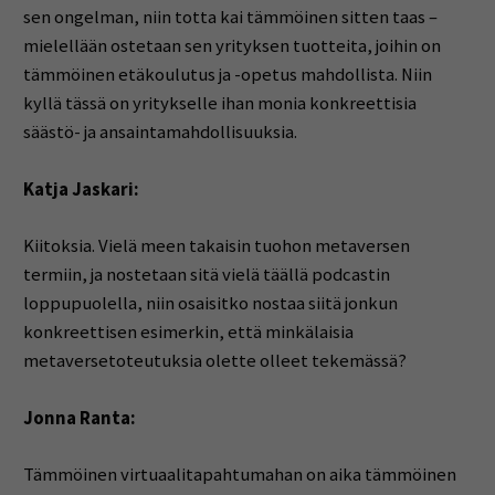
sen ongelman, niin totta kai tämmöinen sitten taas –
mielellään ostetaan sen yrityksen tuotteita, joihin on
tämmöinen etäkoulutus ja -opetus mahdollista. Niin
kyllä tässä on yritykselle ihan monia konkreettisia
säästö- ja ansaintamahdollisuuksia.
Katja Jaskari:
Kiitoksia. Vielä meen takaisin tuohon metaversen
termiin, ja nostetaan sitä vielä täällä podcastin
loppupuolella, niin osaisitko nostaa siitä jonkun
konkreettisen esimerkin, että minkälaisia
metaversetoteutuksia olette olleet tekemässä?
Jonna Ranta:
Tämmöinen virtuaalitapahtumahan on aika tämmöinen