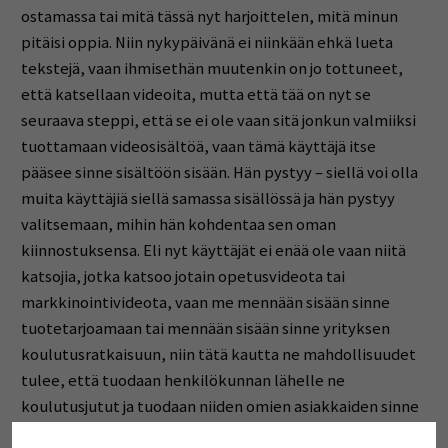
ostamassa tai mitä tässä nyt harjoittelen, mitä minun
pitäisi oppia. Niin nykypäivänä ei niinkään ehkä lueta
tekstejä, vaan ihmisethän muutenkin on jo tottuneet,
että katsellaan videoita, mutta että tää on nyt se
seuraava steppi, että se ei ole vaan sitä jonkun valmiiksi
tuottamaan videosisältöä, vaan tämä käyttäjä itse
pääsee sinne sisältöön sisään. Hän pystyy – siellä voi olla
muita käyttäjiä siellä samassa sisällössä ja hän pystyy
valitsemaan, mihin hän kohdentaa sen oman
kiinnostuksensa. Eli nyt käyttäjät ei enää ole vaan niitä
katsojia, jotka katsoo jotain opetusvideota tai
markkinointivideota, vaan me mennään sisään sinne
tuotetarjoamaan tai mennään sisään sinne yrityksen
koulutusratkaisuun, niin tätä kautta ne mahdollisuudet
tulee, että tuodaan henkilökunnan lähelle ne
koulutusjutut ja tuodaan niiden omien asiakkaiden sinne
elämään, ja ne pääsee tekemään niitä valintoja siellä.