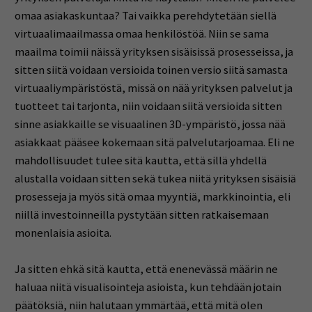
omaa asiakaskuntaa? Tai vaikka perehdytetään siellä
virtuaalimaailmassa omaa henkilöstöä. Niin se sama
maailma toimii näissä yrityksen sisäisissä prosesseissa, ja
sitten siitä voidaan versioida toinen versio siitä samasta
virtuaaliympäristöstä, missä on nää yrityksen palvelut ja
tuotteet tai tarjonta, niin voidaan siitä versioida sitten
sinne asiakkaille se visuaalinen 3D-ympäristö, jossa nää
asiakkaat pääsee kokemaan sitä palvelutarjoamaa. Eli ne
mahdollisuudet tulee sitä kautta, että sillä yhdellä
alustalla voidaan sitten sekä tukea niitä yrityksen sisäisiä
prosesseja ja myös sitä omaa myyntiä, markkinointia, eli
niillä investoinneilla pystytään sitten ratkaisemaan
monenlaisia asioita.
Ja sitten ehkä sitä kautta, että enenevässä määrin ne
haluaa niitä visualisointeja asioista, kun tehdään jotain
päätöksiä, niin halutaan ymmärtää, että mitä olen