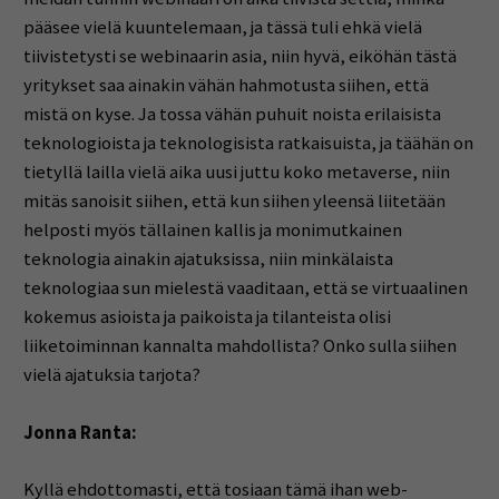
pääsee vielä kuuntelemaan, ja tässä tuli ehkä vielä
tiivistetysti se webinaarin asia, niin hyvä, eiköhän tästä
yritykset saa ainakin vähän hahmotusta siihen, että
mistä on kyse. Ja tossa vähän puhuit noista erilaisista
teknologioista ja teknologisista ratkaisuista, ja täähän on
tietyllä lailla vielä aika uusi juttu koko metaverse, niin
mitäs sanoisit siihen, että kun siihen yleensä liitetään
helposti myös tällainen kallis ja monimutkainen
teknologia ainakin ajatuksissa, niin minkälaista
teknologiaa sun mielestä vaaditaan, että se virtuaalinen
kokemus asioista ja paikoista ja tilanteista olisi
liiketoiminnan kannalta mahdollista? Onko sulla siihen
vielä ajatuksia tarjota?
Jonna Ranta:
Kyllä ehdottomasti, että tosiaan tämä ihan web-