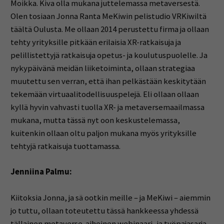
Moikka. Kiva olla mukana juttelemassa metaversestä.
Olen tosiaan Jonna Ranta MeKiwin pelistudio VRKiwiltä
täältä Oulusta. Me ollaan 2014 perustettu firma ja ollaan
tehty yrityksille pitkään erilaisia XR-ratkaisuja ja
pelillistettyjä ratkaisuja opetus- ja koulutuspuolelle. Ja
nykypäivänä meidän liiketoiminta, ollaan strategiaa
muutettu sen verran, että ihan pelkästään keskitytään
tekemään virtuaalitodellisuuspelejä. Eli ollaan ollaan
kyllä hyvin vahvasti tuolla XR- ja metaversemaailmassa
mukana, mutta tässä nyt oon keskustelemassa,
kuitenkin ollaan oltu paljon mukana myös yrityksille
tehtyjä ratkaisuja tuottamassa.
Jenniina Palmu:
Kiitoksia Jonna, ja sä ootkin meille – ja MeKiwi – aiemmin
jo tuttu, ollaan toteutettu tässä hankkeessa yhdessä
tällainen metaverse-aiheinen webinaari- ja työpajasarja.