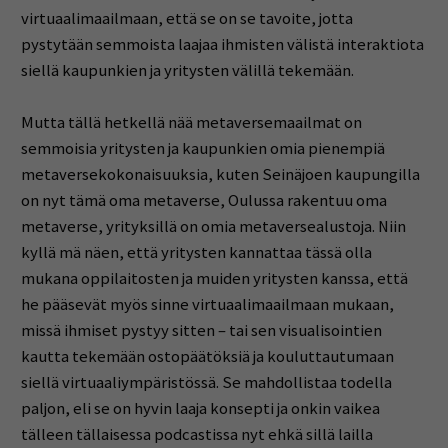
virtuaalimaailmaan, että se on se tavoite, jotta
pystytään semmoista laajaa ihmisten välistä interaktiota
siellä kaupunkien ja yritysten välillä tekemään.
Mutta tällä hetkellä nää metaversemaailmat on
semmoisia yritysten ja kaupunkien omia pienempiä
metaversekokonaisuuksia, kuten Seinäjoen kaupungilla
on nyt tämä oma metaverse, Oulussa rakentuu oma
metaverse, yrityksillä on omia metaversealustoja. Niin
kyllä mä näen, että yritysten kannattaa tässä olla
mukana oppilaitosten ja muiden yritysten kanssa, että
he pääsevät myös sinne virtuaalimaailmaan mukaan,
missä ihmiset pystyy sitten – tai sen visualisointien
kautta tekemään ostopäätöksiä ja kouluttautumaan
siellä virtuaaliympäristössä. Se mahdollistaa todella
paljon, eli se on hyvin laaja konsepti ja onkin vaikea
tälleen tällaisessa podcastissa nyt ehkä sillä lailla