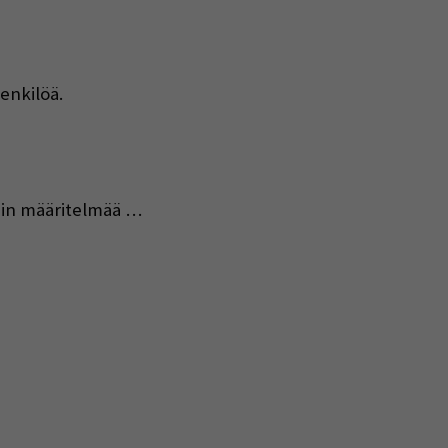
henkilöä.
nnin määritelmää …