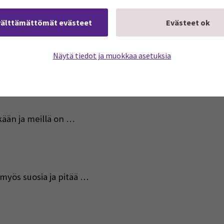
tta tuossa Luoma-ahon …
välttämättömät evästeet
Evästeet ok
Näytä tiedot ja muokkaa asetuksia
itkään ja meillä on …
n myös suosia ja pitää …