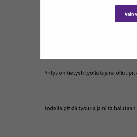
Ollaan tosiaan toimittu lähes 90 vuo
Vain 
kylällä Alajärvellä.
Yritys on tietysti työllistäjänä ollut p
todella pitkiä työuria ja niitä halutaa