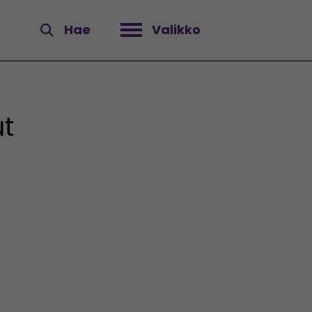
Hae
Valikko
Avaa valikko
t