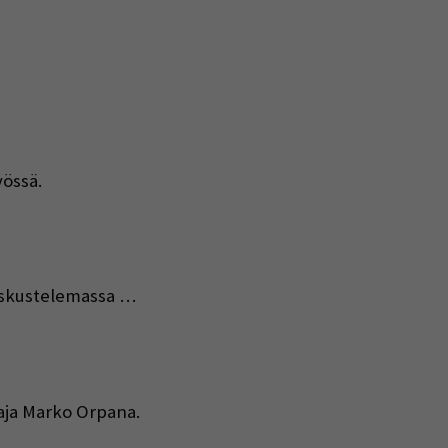
yössä.
eskustelemassa …
aja Marko Orpana.