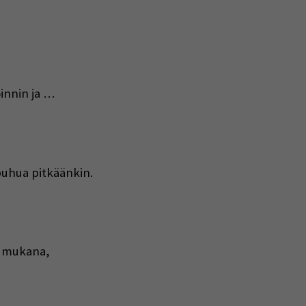
oinnin ja …
 puhua pitkäänkin.
a mukana,