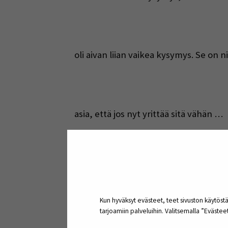
oli aivan liian vaikea kysymys. Se on 
asia, että jos nyt yrittää sitä vähän …
eri suunnilta hahmottaa.
Kun hyväksyt evästeet, teet sivuston käytöstä
tarjoamiin palveluihin. Valitsemalla ”Eväste