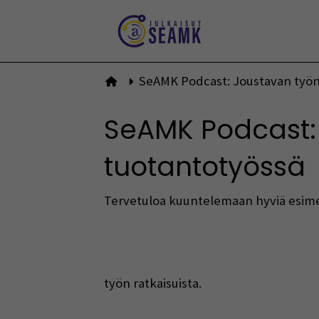
Siirry
sisältöön
SeAMK Podcast: Joustavan työn
Etusivulle
SeAMK Podcast: 
tuotantotyössä
Tervetuloa kuuntelemaan hyviä esim
työn ratkaisuista.