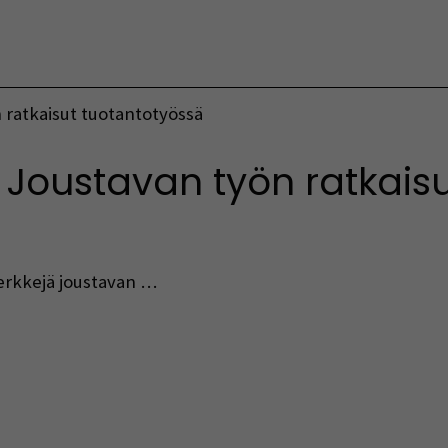
Vaihda kieltä
 ratkaisut tuotantotyössä
Joustavan työn ratkaisu
erkkejä joustavan …