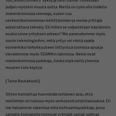
Joo, ehdottomasti! Syksy ja talvi tuovat tullessaan
paljon myöskin muuta uutta. Meillä on työn alla todella
mielenkiintoisia teemoja, kuten tuo
verkkoliiketoiminnan kehittäminen ja monia yrittäjiä
askarruttava tekoäly. Eli miten se valjastetaan käytännön
avuksi sinne yrityksen arkeen? Me paneudumme myös
uusiin teknologioihin, mitä yritys voi niistä saada
esimerkiksi tehokkuuteen liittyvissä toimissa apua ja
vierailemme myös SEAMKin labroissa. Nekin ovat
mielenkiintoisia paikkoja, koska eipä siellä yleensä
muuten tule käytyä.
[Taina Rautakoski]
Sitten kannattaa huomioida sellainen asia, että
meillehän on tulossa myös verkostoitumistilaisuuksia. Eli
me haluamme rakentaa niitä kohtaamispaikkoja, jossa
samalla toimialalla toimivat yrittäjät voivat vaihtaa