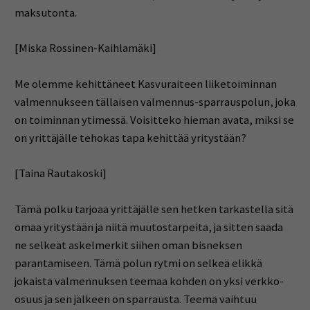
maksutonta.
[Miska Rossinen-Kaihlamäki]
Me olemme kehittäneet Kasvuraiteen liiketoiminnan
valmennukseen tällaisen valmennus-sparrauspolun, joka
on toiminnan ytimessä. Voisitteko hieman avata, miksi se
on yrittäjälle tehokas tapa kehittää yritystään?
[Taina Rautakoski]
Tämä polku tarjoaa yrittäjälle sen hetken tarkastella sitä
omaa yritystään ja niitä muutostarpeita, ja sitten saada
ne selkeät askelmerkit siihen oman bisneksen
parantamiseen. Tämä polun rytmi on selkeä elikkä
jokaista valmennuksen teemaa kohden on yksi verkko-
osuus ja sen jälkeen on sparrausta. Teema vaihtuu