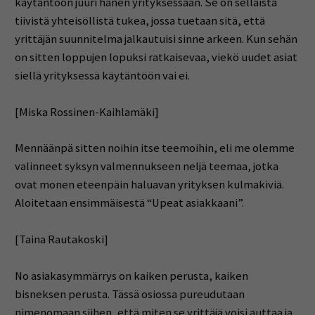
käytäntöön juuri hänen yrityksessään. Se on sellaista
tiivistä yhteisöllistä tukea, jossa tuetaan sitä, että
yrittäjän suunnitelma jalkautuisi sinne arkeen. Kun sehän
on sitten loppujen lopuksi ratkaisevaa, viekö uudet asiat
siellä yrityksessä käytäntöön vai ei.
[Miska Rossinen-Kaihlamäki]
Mennäänpä sitten noihin itse teemoihin, eli me olemme
valinneet syksyn valmennukseen neljä teemaa, jotka
ovat monen eteenpäin haluavan yrityksen kulmakiviä.
Aloitetaan ensimmäisestä “Upeat asiakkaani”.
[Taina Rautakoski]
No asiakasymmärrys on kaiken perusta, kaiken
bisneksen perusta. Tässä osiossa pureudutaan
nimenomaan siihen, että miten se yrittäjä voisi auttaa ja