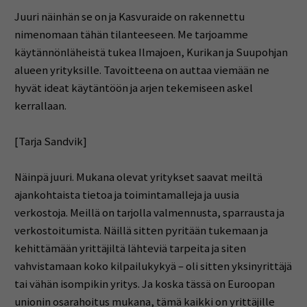
Juuri näinhän se on ja Kasvuraide on rakennettu
nimenomaan tähän tilanteeseen. Me tarjoamme
käytännönläheistä tukea Ilmajoen, Kurikan ja Suupohjan
alueen yrityksille. Tavoitteena on auttaa viemään ne
hyvät ideat käytäntöön ja arjen tekemiseen askel
kerrallaan.
[Tarja Sandvik]
Näinpä juuri. Mukana olevat yritykset saavat meiltä
ajankohtaista tietoa ja toimintamalleja ja uusia
verkostoja. Meillä on tarjolla valmennusta, sparrausta ja
verkostoitumista. Näillä sitten pyritään tukemaan ja
kehittämään yrittäjiltä lähteviä tarpeita ja siten
vahvistamaan koko kilpailukykyä – oli sitten yksinyrittäjä
tai vähän isompikin yritys. Ja koska tässä on Euroopan
unionin osarahoitus mukana, tämä kaikki on yrittäjille