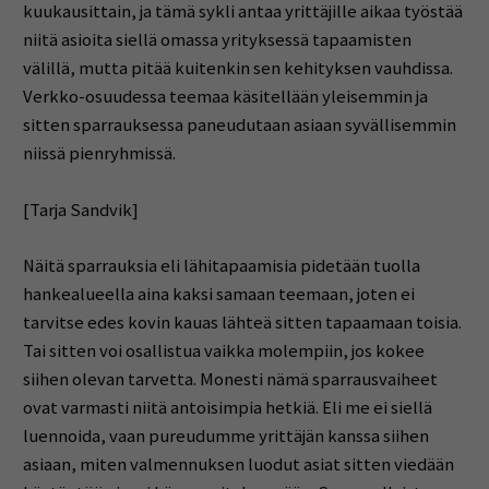
kuukausittain, ja tämä sykli antaa yrittäjille aikaa työstää
niitä asioita siellä omassa yrityksessä tapaamisten
välillä, mutta pitää kuitenkin sen kehityksen vauhdissa.
Verkko-osuudessa teemaa käsitellään yleisemmin ja
sitten sparrauksessa paneudutaan asiaan syvällisemmin
niissä pienryhmissä.
[Tarja Sandvik]
Näitä sparrauksia eli lähitapaamisia pidetään tuolla
hankealueella aina kaksi samaan teemaan, joten ei
tarvitse edes kovin kauas lähteä sitten tapaamaan toisia.
Tai sitten voi osallistua vaikka molempiin, jos kokee
siihen olevan tarvetta. Monesti nämä sparrausvaiheet
ovat varmasti niitä antoisimpia hetkiä. Eli me ei siellä
luennoida, vaan pureudumme yrittäjän kanssa siihen
asiaan, miten valmennuksen luodut asiat sitten viedään