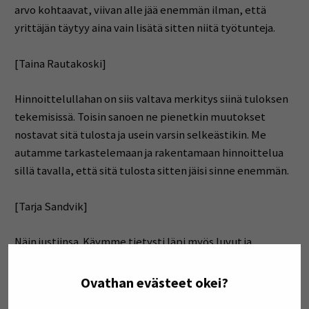
arvo kohtaavat, viivan alle jää enemmän ilman, että
yrittäjän täytyy aina vain lisätä sitten niitä työtunteja.
[Taina Rautakoski]
Hinnoittelullahan on siis valtava merkitys siinä tuloksen
tekemisissä. Toisin sanoen ne pienetkin muutokset
nostavat sitä tulosta ja usein varsin selkeästikin. Me
autamme tarkastelemaan ja rakentamaan hinnoittelua
sillä tavalla, että sitä tulosta sitten jäisi sinne enemmän.
[Tarja Sandvik]
Näin justiinsa. Käymme tietysti läpi myös luvut ja
prosessit varmistaaksemme, että liiketoiminta on
terveellä pohjalla.
Ovathan evästeet okei?