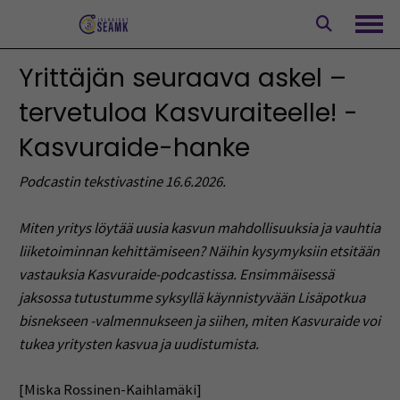
Siirry
sisältöön
Avaa
Yrittäjän seuraava askel –
tervetuloa Kasvuraiteelle! -
Kasvuraide-hanke
Podcastin tekstivastine 16.6.2026.
Miten yritys löytää uusia kasvun mahdollisuuksia ja vauhtia
liiketoiminnan kehittämiseen? Näihin kysymyksiin etsitään
vastauksia Kasvuraide-podcastissa. Ensimmäisessä
jaksossa tutustumme syksyllä käynnistyvään Lisäpotkua
bisnekseen -valmennukseen ja siihen, miten Kasvuraide voi
tukea yritysten kasvua ja uudistumista.
[Miska Rossinen-Kaihlamäki]