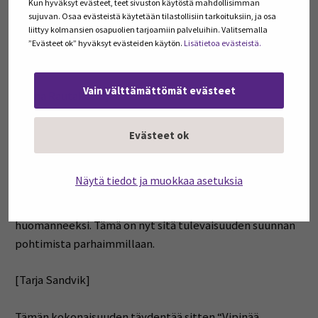
[Miska Rossinen-Kaihlamäki]
Kun hyväksyt evästeet, teet sivuston käytöstä mahdollisimman
sujuvan. Osaa evästeistä käytetään tilastollisiin tarkoituksiin, ja osa
liittyy kolmansien osapuolien tarjoamiin palveluihin. Valitsemalla
Kolmas teema on “Uusia oivalluksia bisnekseen”. Mitä
”Evästeet ok” hyväksyt evästeiden käytön.
Lisätietoa evästeistä.
tässä on sitten luvassa?
Vain välttämättömät evästeet
[Taina Rautakoski]
Tavoitteena on tuoda esille uusia liiketoimintamalleja ja
Evästeet ok
ehkä jopa vähän ravistella niitä rutiineja ja tekemisiä. Me
etsimme yhdessä uusia toimintatapoja ja
Näytä tiedot ja muokkaa asetuksia
mahdollisuuksia muun muassa vastuullisuuteen liittyen,
joita yrittäjiä sitten ei ehkä siinä arjen kiireessä ole tullut
huomanneeksi. Tämä on nyt sitä tulevaisuuden suunnan
pohtimista parhaimmillaan.
[Tarja Sandvik]
Tämän kokonaisuuden täydentää sitten “Vipinää