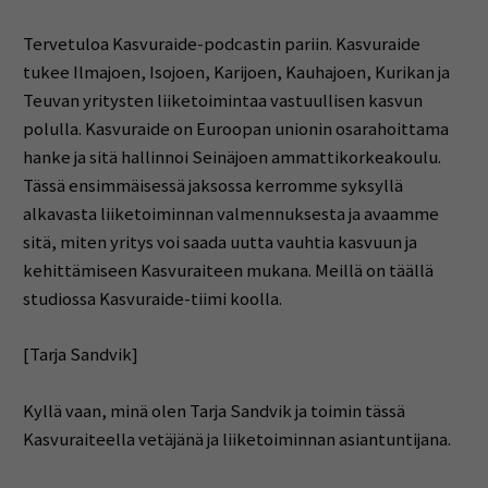
Tervetuloa Kasvuraide-podcastin pariin. Kasvuraide
tukee Ilmajoen, Isojoen, Karijoen, Kauhajoen, Kurikan ja
Teuvan yritysten liiketoimintaa vastuullisen kasvun
polulla. Kasvuraide on Euroopan unionin osarahoittama
hanke ja sitä hallinnoi Seinäjoen ammattikorkeakoulu.
Tässä ensimmäisessä jaksossa kerromme syksyllä
alkavasta liiketoiminnan valmennuksesta ja avaamme
sitä, miten yritys voi saada uutta vauhtia kasvuun ja
kehittämiseen Kasvuraiteen mukana. Meillä on täällä
studiossa Kasvuraide-tiimi koolla.
[Tarja Sandvik]
Kyllä vaan, minä olen Tarja Sandvik ja toimin tässä
Kasvuraiteella vetäjänä ja liiketoiminnan asiantuntijana.