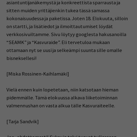
asiantuntijanäkemystä ja konkreettista sparrausta ja
sitten muiden yrittäjienkin tukea tässä samassa
kokonaisuudessa ja paketissa. Joten 18. Elokuuta, silloin
on startti, ja lisätiedot ja ilmoittautumiset löydät
verkkosivuiltamme. Sivu löytyy googlesta hakusanoilla
“SEAMK” ja “Kasvuraide”. Eli tervetuloa mukaan
ottamaan nyt se uusi ja selkeämpi suunta sille omalle
bisneksellesi!
[Miska Rossinen-Kaihlamäki]
Vielä ennen kuin lopetetaan, niin katsotaan hieman
pidemmälle. Tämä elokuussa alkava liiketoiminnan
valmennushan on vasta alkua tälle Kasvuraiteelle.
[Tarja Sandvik]