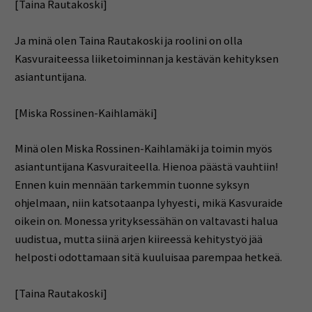
[Taina Rautakoski]
Ja minä olen Taina Rautakoski ja roolini on olla
Kasvuraiteessa liiketoiminnan ja kestävän kehityksen
asiantuntijana.
[Miska Rossinen-Kaihlamäki]
Minä olen Miska Rossinen-Kaihlamäki ja toimin myös
asiantuntijana Kasvuraiteella. Hienoa päästä vauhtiin!
Ennen kuin mennään tarkemmin tuonne syksyn
ohjelmaan, niin katsotaanpa lyhyesti, mikä Kasvuraide
oikein on. Monessa yrityksessähän on valtavasti halua
uudistua, mutta siinä arjen kiireessä kehitystyö jää
helposti odottamaan sitä kuuluisaa parempaa hetkeä.
[Taina Rautakoski]