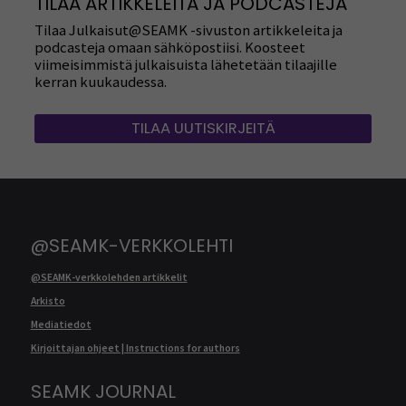
TILAA ARTIKKELEITA JA PODCASTEJA
Tilaa Julkaisut@SEAMK -sivuston artikkeleita ja
podcasteja omaan sähköpostiisi. Koosteet
viimeisimmistä julkaisuista lähetetään tilaajille
kerran kuukaudessa.
TILAA UUTISKIRJEITÄ
@SEAMK-VERKKOLEHTI
@SEAMK-verkkolehden artikkelit
Arkisto
Mediatiedot
Kirjoittajan ohjeet | Instructions for authors
SEAMK JOURNAL