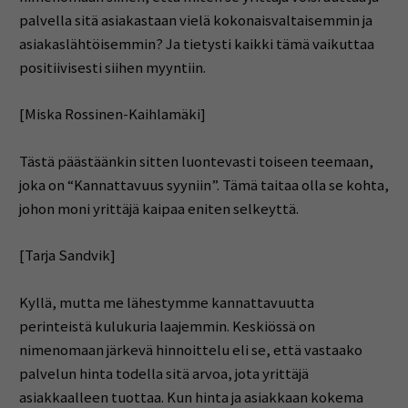
palvella sitä asiakastaan vielä kokonaisvaltaisemmin ja
asiakaslähtöisemmin? Ja tietysti kaikki tämä vaikuttaa
positiivisesti siihen myyntiin.
[Miska Rossinen-Kaihlamäki]
Tästä päästäänkin sitten luontevasti toiseen teemaan,
joka on “Kannattavuus syyniin”. Tämä taitaa olla se kohta,
johon moni yrittäjä kaipaa eniten selkeyttä.
[Tarja Sandvik]
Kyllä, mutta me lähestymme kannattavuutta
perinteistä kulukuria laajemmin. Keskiössä on
nimenomaan järkevä hinnoittelu eli se, että vastaako
palvelun hinta todella sitä arvoa, jota yrittäjä
asiakkaalleen tuottaa. Kun hinta ja asiakkaan kokema