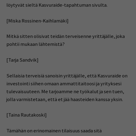
löytyvät sieltä Kasvuraide-tapahtuman sivulta.
[Miska Rossinen-Kaihlamäki]
Mitkä sitten olisivat teidän terveisenne yrittäjälle, joka
pohtii mukaan lähtemistä?
[Tarja Sandvik]
Sellaisia terveisiä sanoisin yrittäjälle, että Kasvuraide on
investointi siihen omaan ammattitaitoosi ja yrityksesi
tulevaisuuteen. Me tarjoamme ne työkalut ja sen tuen,
jolla varmistetaan, että et jää haasteiden kanssa yksin.
[Taina Rautakoski]
Tämähän on erinomainen tilaisuus saada sitä