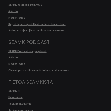
SEAMK Journalin artikkelit
Arkisto
Mediatiedot
Kirjoittajan ohjeet | Instructions for authors
Arvioijan ohjeet | Instructions for reviewers
SEAMK PODCAST
SEAMK Podcast -sarjan jaksot
Arkisto
Mediatiedot
Ohjeet podcastin suunnitteluun ja tekemiseen
TIETOA SEAMKISTA
SEAMK.fi
Hakeminen
Tutkintokoulutus
Jatkuva oppiminen