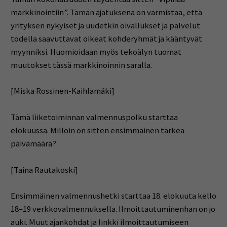
markkinointiin”. Tämän ajatuksena on varmistaa, että
yrityksen nykyiset ja uudetkin oivallukset ja palvelut
todella saavuttavat oikeat kohderyhmät ja kääntyvät
myynniksi. Huomioidaan myös tekoälyn tuomat
muutokset tässä markkinoinnin saralla.
[Miska Rossinen-Kaihlamäki]
Tämä liiketoiminnan valmennuspolku starttaa
elokuussa. Milloin on sitten ensimmäinen tärkeä
päivämäärä?
[Taina Rautakoski]
Ensimmäinen valmennushetki starttaa 18. elokuuta kello
18–19 verkkovalmennuksella. Ilmoittautuminenhan on jo
auki. Muut ajankohdat ja linkki ilmoittautumiseen