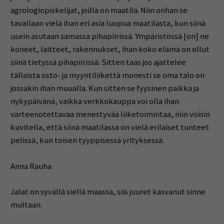
agrologiopiskelijat, joilla on maatila. Niin onhan se
tavallaan vielä ihan eri asia luopua maatilasta, kun siinä
usein asutaan samassa pihapiirissä. Ympäristössä [on] ne
koneet, laitteet, rakennukset, ihan koko elämä on ollut
siinä tietyssä pihapiirissä. Sitten taas jos ajattelee
tällaista osto- ja myyntiliikettä monesti se oma talo on
jossakin ihan muualla. Kun sitten se fyysinen paikka ja
nykypäivänä, vaikka verkkokauppa voi olla ihan
varteenotettavaa menestyvää liiketoimintaa, niin voisin
kuvitella, että siinä maatilassa on vielä erilaiset tunteet
pelissä, kun toisen tyyppisessä yrityksessä.
Anna Rauha
Jalat on syvällä siellä maassa, siis juuret kasvanut sinne
multaan.