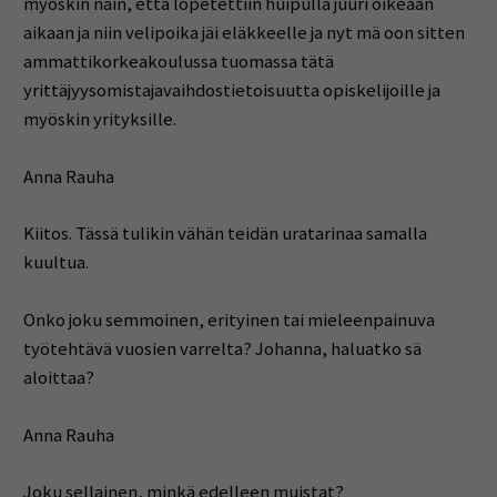
myöskin näin, että lopetettiin huipulla juuri oikeaan
aikaan ja niin velipoika jäi eläkkeelle ja nyt mä oon sitten
ammattikorkeakoulussa tuomassa tätä
yrittäjyysomistajavaihdostietoisuutta opiskelijoille ja
myöskin yrityksille.
Anna Rauha
Kiitos. Tässä tulikin vähän teidän uratarinaa samalla
kuultua.
Onko joku semmoinen, erityinen tai mieleenpainuva
työtehtävä vuosien varrelta? Johanna, haluatko sä
aloittaa?
Anna Rauha
Joku sellainen, minkä edelleen muistat?