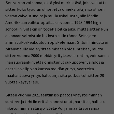
Sen verran voi sanoa, että yksi merkittävä, joka vaikutti
sitten koko työuran oli se, että onneksi äiti ja isä oli sen
verran valveutuneita ja mulla uskallusta, niin lähdin
Amerikkaan vaihto-oppilaaksi vuonna 1993-1994 high
schooliin. Siitäkin on todella pitkä aika, mutta sitten kun
aikanaan valmistuin lukiosta tulin tänne Seinäjoen
ammattikorkeakouluun opiskelemaan. Silloin minusta ei
pitänyt tulla vielä yrittää missään olosuhteissa, mutta
sitten vuonna 2000 meidän yrityksessä tehtiin, voin sanoa
ihan suoraankin, että onnistunut sukupolvenvaihdos ja
otettiin velipojan kanssa meidän yritys, vaatteita
maahantuova yritys haltuun ja sitä polkua tuli sitten 20
vuotta käytyä läpi.
Sitten vuonna 2021 tehtiin iso päätös yritystoiminnan
suhteen ja tehtiin erittäin onnistunut, harkittu, hallittu
liiketoiminnan alasajo. Etelä-Pohjanmaalla voi sanoa