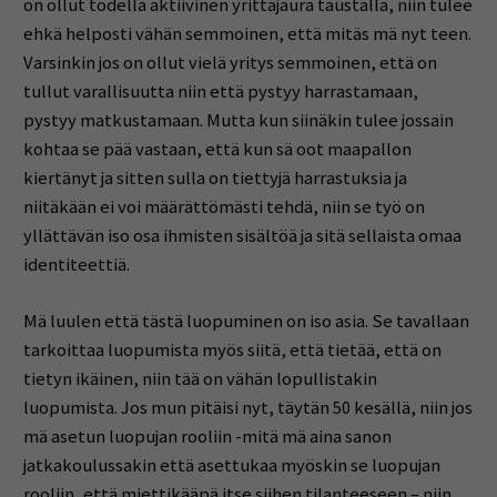
on ollut todella aktiivinen yrittäjäura taustalla, niin tulee
ehkä helposti vähän semmoinen, että mitäs mä nyt teen.
Varsinkin jos on ollut vielä yritys semmoinen, että on
tullut varallisuutta niin että pystyy harrastamaan,
pystyy matkustamaan. Mutta kun siinäkin tulee jossain
kohtaa se pää vastaan, että kun sä oot maapallon
kiertänyt ja sitten sulla on tiettyjä harrastuksia ja
niitäkään ei voi määrättömästi tehdä, niin se työ on
yllättävän iso osa ihmisten sisältöä ja sitä sellaista omaa
identiteettiä.
Mä luulen että tästä luopuminen on iso asia. Se tavallaan
tarkoittaa luopumista myös siitä, että tietää, että on
tietyn ikäinen, niin tää on vähän lopullistakin
luopumista. Jos mun pitäisi nyt, täytän 50 kesällä, niin jos
mä asetun luopujan rooliin -mitä mä aina sanon
jatkakoulussakin että asettukaa myöskin se luopujan
rooliin, että miettikääpä itse siihen tilanteeseen – niin