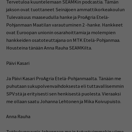
Tervetuloa kuuntelemaan SEAMKin podcastia. Tämän
jakson ovat tuottaneet Seinäjoen ammattikorkeakoulun
Tulevaisuus maaseudulla hanke ja ProAgria Etelä-
Pohjanmaan Maatilan varautuminen 2 -hanke. Hankkeet
ovat Euroopan unionin osarahoittamia ja molempien
hankkeiden osatoteuttajana on MTK Etelä-Pohjanmaa.
Housteina tänään Anna Rauha SEAMKilta.
Päivi Kasari
Ja Päivi Kasari ProAgria Etelä-Pohjanmaalta. Tänään me
puhutaan sukupolvenvaihdoksesta eli tuttavallisemmin
SPV:stä ja erityisesti sen henkisestä puolesta. Vieraaksi
me ollaan saatu Johanna Lehtonen ja Mika Koivupuisto.
Anna Rauha
Työkykyneuvoja Johannaan me jo tutustuimmekin viime