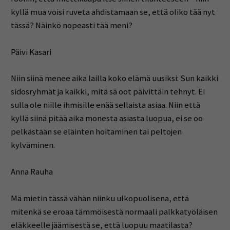
kyllä mua voisi ruveta ahdistamaan se, että oliko tää nyt
tässä? Näinkö nopeasti tää meni?
Päivi Kasari
Niin siinä menee aika lailla koko elämä uusiksi: Sun kaikki
sidosryhmät ja kaikki, mitä sä oot päivittäin tehnyt. Ei
sulla ole niille ihmisille enää sellaista asiaa. Niin että
kyllä siinä pitää aika monesta asiasta luopua, ei se oo
pelkästään se eläinten hoitaminen tai peltojen
kylväminen.
Anna Rauha
Mä mietin tässä vähän niinku ulkopuolisena, että
mitenkä se eroaa tämmöisestä normaali palkkatyöläisen
eläkkeelle jäämisestä se, että luopuu maatilasta?