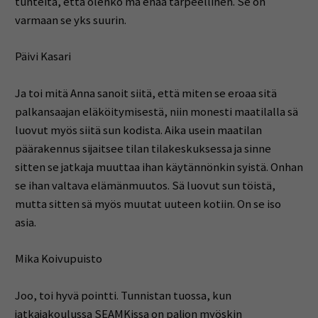
tunteita, että olenko mä enää tarpeellinen. Se on
varmaan se yks suurin.
Päivi Kasari
Ja toi mitä Anna sanoit siitä, että miten se eroaa sitä
palkansaajan eläköitymisestä, niin monesti maatilalla sä
luovut myös siitä sun kodista. Aika usein maatilan
päärakennus sijaitsee tilan tilakeskuksessa ja sinne
sitten se jatkaja muuttaa ihan käytännönkin syistä. Onhan
se ihan valtava elämänmuutos. Sä luovut sun töistä,
mutta sitten sä myös muutat uuteen kotiin. On se iso
asia.
Mika Koivupuisto
Joo, toi hyvä pointti. Tunnistan tuossa, kun
jatkajakoulussa SEAMKissa on paljon myöskin