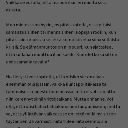
Vaikka se voi olla, että mä oon ihan eri mieltä siitä
asiasta.
Mun mielestä on hyvin, jos pitää ajatella, että pitäisi
samaistua siihen tai mennä siihen luopujan rooliin, kun
pitäisi aina muistaa se, että kumpikin elää siinä sellaista
kriisiä. Se elämänmuutos on niin suuri, kun ajattelee,
että sullahan muuttuu ihan kaikki. Kun oletko sä sitten
enää samalla tavalla?
No tietysti voisi ajatella, että olisiko sitten aikaa
enemmän olla jossain, vaikka kuntapolitiikassa tai
tämmöisessä järjestötoiminnassa, mitä ei välttämättä
niin kerennyt siinä yrittäjäaikana. Mutta onhan se. Voi
olla, että olisi halua haluakin siihen luopumiseen, mutta
se, että yllättävän vaikeata se on, että millä mä sitten
täytän sen. Ja varmasti niitä tulee niitä semmoisia