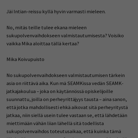
Jäi Intian-reissu kyllä hyvin varmasti mieleen.
No, mitäs teille tulee ekana mieleen
sukupolvenvaihdokseen valmistautumisesta? Voisiko
vaikka Mika aloittaa tällä kertaa?
Mika Koivupuisto
No sukupolvenvaihdokseen valmistautumisen tärkein
asia on riittävä aika. Kun mä SEAMKissa vedän SEAMK-
jatkajakoulua – joka on käytännössä opiskelijoille
suunnattu, joilla on perheyrittäjyys tausta – aina sanon,
että jotka mahdollisesti ehkä aikovat sitä perheyritystä
jatkaa, niin siellä usein tulee vastaan se, että lähdetään
miettimään vähän liian lähellä sitä todellista
sukupolvenvaihdos toteutusaikaa, että kuinka tämä