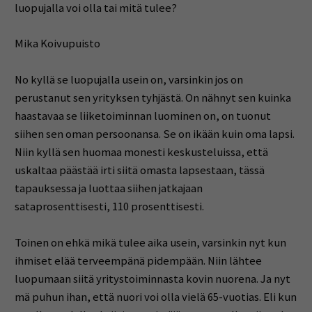
luopujalla voi olla tai mitä tulee?
Mika Koivupuisto
No kyllä se luopujalla usein on, varsinkin jos on
perustanut sen yrityksen tyhjästä. On nähnyt sen kuinka
haastavaa se liiketoiminnan luominen on, on tuonut
siihen sen oman persoonansa. Se on ikään kuin oma lapsi.
Niin kyllä sen huomaa monesti keskusteluissa, että
uskaltaa päästää irti siitä omasta lapsestaan, tässä
tapauksessa ja luottaa siihen jatkajaan
sataprosenttisesti, 110 prosenttisesti.
Toinen on ehkä mikä tulee aika usein, varsinkin nyt kun
ihmiset elää terveempänä pidempään. Niin lähtee
luopumaan siitä yritystoiminnasta kovin nuorena. Ja nyt
mä puhun ihan, että nuori voi olla vielä 65-vuotias. Eli kun