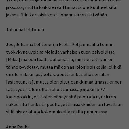
jaksossa, mutta kaikki ei välttämättä ole kuulleet sitä
jaksoa. Niin kertoisitko sä Johanna itsestäsi vähän.
Johanna Lehtonen
Joo, Johanna Lehtonen ja Etelä-Pohjanmaalla toimin
työkykyneuvojana Melalla varhaisen tuen palveluissa.
[Miksi] mä oon täällä puhumassa, niin tietysti kun on
tänne pyydetty, mutta mä oon agrologiopiskelija, elikkä
en ole mikään psykoterapeutti enkä sellaisen alan
[asiantuntija], mutta olen ollut pankkimaailmassa ennen
tätä työtä. Olen ollut rahoittamassa joitakin SPV-
kauppojakin, että olen nähnyt sitä puolta ja nyt sitten
näkee sitä henkistä puolta, että asiakkaiden on tavallaan
sillä historialla ja kokemuksella täällä puhumassa.
Anna Rauha