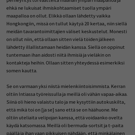
perheyritys toi vaatteita maahan ympäri maapalloa ja
ehkä ne lukuisat ihmiskohtaamiset tuolla ympäri
maapalloa on ollut. Elikkä ollaan lähdetty vaikka
Hongkongiin, missä on tullut käytyä 20 kertaa, niin siellä
meidän tavarantoimittajien väliset keskustelut. Monesti
on ollut niin, että ollaan sitten vielä töiden jälkeen
lähdetty illallistamaan heidän kanssa. Siellä on oppinut
tuntemaan ihan aidosti niitä ihmisiä ja vieläkin on
kontakteja heihin. Ollaan sitten yhteydessä esimerkiksi
somen kautta.
Se on varmaan yksi niistä mielenkiintoisimmista. Kerran
oltiin Intiassa työreissulla ja meillä oli vähän vapaa-aikaa.
Siinä oli hieno valaistu talo ja me kysyttiin autokuskilta,
että mikä toi on [ja se] sano että se on häähuone. Me
oltiin uteliaita velipojan kanssa, että voidaanko ovelta
käydä katsomassa. Meillä oli bermuda-sortsit ja t-paita
päällä ja ihan vaan pikkuisen nähdään, että minkälainen