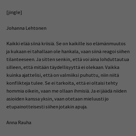
[jingle]
Johanna Lehtonen
Kaikki elää siinä kriisiä. Se on kaikille iso elämänmuutos
ja kukaan ei tahallaan ole hankala, vaan siinä reagoi siihen
tilanteeseen. Ja sitten senkin, että voi aina lohduttautua
silleen, että mitään täydellisyyttä ei olekaan. Vaikka
kuinka ajattelisi, että on valmiiksi puhuttu, niin niitä
konflikteja tulee. Se ei tarkoita, että ei oltaisi tehty
hommia oikein, vaan me ollaan ihmisiä. Ja ei jäädä niiden
asioiden kanssa yksin, vaan otetaan mieluusti jo
etupainotteisesti siihen jotakin apuja.
Anna Rauha