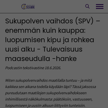
Siirry
sisältöön
Avaa
Sukupolven vaihdos (SPV) –
enemmän kuin kauppa:
luopumisen kipu ja rohkea
uusi alku - Tulevaisuus
maaseudulla -hanke
Podcastin tekstivastine 18.6.2026.
Miten sukupolvenvaihdos maatilalla tuntuu – ja mitä
kaikkea sen aikana todella käydään läpi? Tässä jaksossa
pureudutaan maatilojen sukupolvenvaihdokseen
inhimillisestä näkökulmasta: päätöksiin, vastuuseen,
luopumiseen ja uusiin alkuun liittyviin tunteisiin.