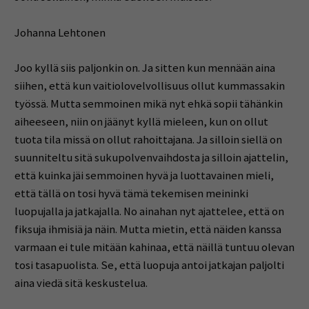
Johanna Lehtonen
Joo kyllä siis paljonkin on. Ja sitten kun mennään aina
siihen, että kun vaitiolovelvollisuus ollut kummassakin
työssä. Mutta semmoinen mikä nyt ehkä sopii tähänkin
aiheeseen, niin on jäänyt kyllä mieleen, kun on ollut
tuota tila missä on ollut rahoittajana. Ja silloin siellä on
suunniteltu sitä sukupolvenvaihdosta ja silloin ajattelin,
että kuinka jäi semmoinen hyvä ja luottavainen mieli,
että tällä on tosi hyvä tämä tekemisen meininki
luopujalla ja jatkajalla. No ainahan nyt ajattelee, että on
fiksuja ihmisiä ja näin. Mutta mietin, että näiden kanssa
varmaan ei tule mitään kahinaa, että näillä tuntuu olevan
tosi tasapuolista. Se, että luopuja antoi jatkajan paljolti
aina viedä sitä keskustelua.