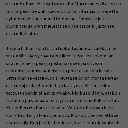
että me ollaan oltu ajoissa asialla. Mutta me rykästiin tuo
tosi nopeaa. Se onkin se, että voiko sitä määrittää, että
nyt me ruvetaan suunnittelemaan? Onhan se jo sitä
suunnittelua. Mun mielestä se on se tärkein, justiin se
että mitä haluan.
Jos mä haluan ihan toista tuotantosuuntaa vaikka, niin
sittenhän täytyy ruveta jo niiden luopujien tekemään
sitä, että ne rupeaa jo pistämään sen päättyvän
tuotantosuunnan koneistusta pois tai kaikkia kasveja.
Sittenhän se vaatii vuosia. Mutta sekin on monta kertaa,
että ne ajatukset on siellä jo kypsynyt. Sitten se itse
toteutus voikin olla aika rykäisy. Niinku teilläkin, että on
tullut ne päivämäärät siitä, että niin on meilläkin tullut.
Kuitenkin tavallansa tuli kiire. Vaikkei ollutkaan kiire,
kun sitä oltiin jo kauan puhuttu. Mutta sitten se, että se
nuoren viljelijän [tuki]. Itselläkin, kun luulin olevani vielä