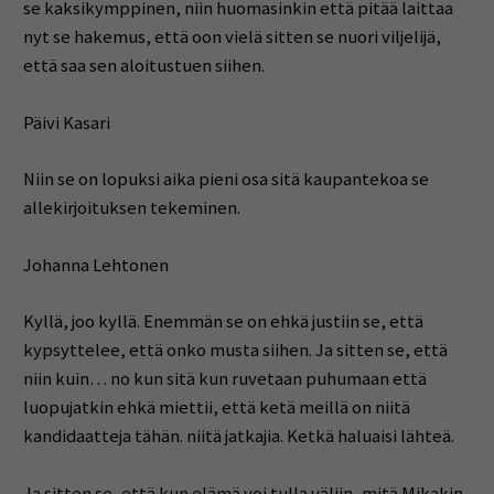
se kaksikymppinen, niin huomasinkin että pitää laittaa
nyt se hakemus, että oon vielä sitten se nuori viljelijä,
että saa sen aloitustuen siihen.
Päivi Kasari
Niin se on lopuksi aika pieni osa sitä kaupantekoa se
allekirjoituksen tekeminen.
Johanna Lehtonen
Kyllä, joo kyllä. Enemmän se on ehkä justiin se, että
kypsyttelee, että onko musta siihen. Ja sitten se, että
niin kuin… no kun sitä kun ruvetaan puhumaan että
luopujatkin ehkä miettii, että ketä meillä on niitä
kandidaatteja tähän. niitä jatkajia. Ketkä haluaisi lähteä.
Ja sitten se, että kun elämä voi tulla väliin, mitä Mikakin