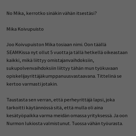
No Mika, kerrotko sinäkin vähän itsestäsi?
Mika Koivupuisto
Joo Koivupuiston Mika tosiaan nimi. Oon täällä
SEAMKissa nyt ollut 5 vuotta ja tällä hetkellä oikeastaan
kaikki, mikä liittyy omistajanvaihdoksiin,
sukupolvenvaihdoksiin liittyy tähän mun työkuvaan
opiskelijayrittäjäkumppanuusvastaavana. Tittelinä se
kertoo varmasti jotakin.
Taustasta sen verran, että perheyrittäjä lapsi, joka
tarkoitti käytännössä sitä, että mulla oli aina
kesätyöpaikka varma meidän omassa yrityksessä. Ja oon
Nurmon lukiosta valmistunut. Tuossa vähän työurasta.