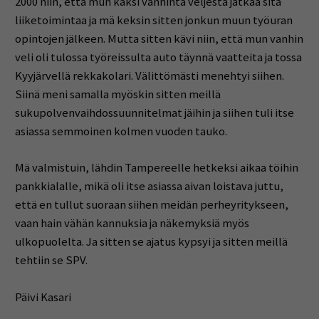
2000 niin, että mun kaksi vanhinta veljestä jatkaa sitä
liiketoimintaa ja mä keksin sitten jonkun muun työuran
opintojen jälkeen. Mutta sitten kävi niin, että mun vanhin
veli oli tulossa työreissulta auto täynnä vaatteita ja tossa
Kyyjärvellä rekkakolari. Välittömästi menehtyi siihen.
Siinä meni samalla myöskin sitten meillä
sukupolvenvaihdossuunnitelmat jäihin ja siihen tuli itse
asiassa semmoinen kolmen vuoden tauko.
Mä valmistuin, lähdin Tampereelle hetkeksi aikaa töihin
pankkialalle, mikä oli itse asiassa aivan loistava juttu,
että en tullut suoraan siihen meidän perheyritykseen,
vaan hain vähän kannuksia ja näkemyksiä myös
ulkopuolelta. Ja sitten se ajatus kypsyi ja sitten meillä
tehtiin se SPV.
Päivi Kasari