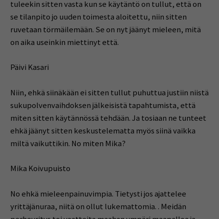
tuleekin sitten vasta kun se käytäntö on tullut, että on
se tilanpito jo uuden toimesta aloitettu, niin sitten
ruvetaan törmäilemään. Se on nyt jäänyt mieleen, mitä
on aika useinkin miettinyt että.
Päivi Kasari
Niin, ehkä siinäkään ei sitten tullut puhuttua justiin niistä
sukupolvenvaihdoksen jälkeisistä tapahtumista, että
miten sitten käytännössä tehdään. Ja tosiaan ne tunteet
ehkä jäänyt sitten keskustelematta myös siinä vaikka
miltä vaikuttikin. No miten Mika?
Mika Koivupuisto
No ehkä mieleenpainuvimpia. Tietysti jos ajattelee
yrittäjänuraa, niitä on ollut lukemattomia. . Meidän