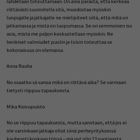
lähdetään toteuttamaan. On aina parasta, että kerkeää
riittävästi suunnitella sitä, muodostaa myöskin
luopujalle ja jatkajalle ne mielipiteet siitä, että mitä on
jatkamassa ja mistä on luopumassa. Se on semmoinen iso
asia, mistä me paljon keskustellaan myöskin. Ne
henkiset valmiudet puolin ja toisin toteuttaa se
kokonaisuus on olemassa.
Anna Rauha
No osaatko sä sanoa mikä on riittävä aika? Se varmaan
tietysti riippuu tapauksesta.
Mika Koivupuisto
No se riippuu tapauksesta, mutta sanotaan, että jos ei
ole varsinkaan jatkaja ollut siinä perheyrityksessä
kauheasti koskaan töissä – mä nyt olin 13 vuotiaasta