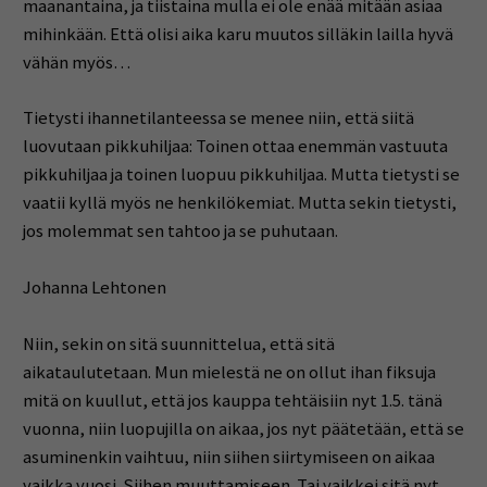
maanantaina, ja tiistaina mulla ei ole enää mitään asiaa
mihinkään. Että olisi aika karu muutos silläkin lailla hyvä
vähän myös…
Tietysti ihannetilanteessa se menee niin, että siitä
luovutaan pikkuhiljaa: Toinen ottaa enemmän vastuuta
pikkuhiljaa ja toinen luopuu pikkuhiljaa. Mutta tietysti se
vaatii kyllä myös ne henkilökemiat. Mutta sekin tietysti,
jos molemmat sen tahtoo ja se puhutaan.
Johanna Lehtonen
Niin, sekin on sitä suunnittelua, että sitä
aikataulutetaan. Mun mielestä ne on ollut ihan fiksuja
mitä on kuullut, että jos kauppa tehtäisiin nyt 1.5. tänä
vuonna, niin luopujilla on aikaa, jos nyt päätetään, että se
asuminenkin vaihtuu, niin siihen siirtymiseen on aikaa
vaikka vuosi. Siihen muuttamiseen. Tai vaikkei sitä nyt