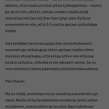
lähtien, että mulla on ollut pitkä työharjoittelu – mutta
jos se on niin, että ei, niin jos vuoden sisällä pitää
toteuttaa niin [se on] ihan liian lyhyt aika. Kyllä se
ennemmin on niin, että 3-5 vuotta ajetaan pikkuhiljaa
sisälle.
Sitä tehdään tarvittavia jopa ihan verotehokkaasti
suunnattuja ratkaisuja ja sitten ajetaan sisälle siihen
myöskin sitä jatkajaa, että ei käy sitten niin että saa
jotakin sellaista, mihinkä ei ole oikeasti valmis. Se on
mun mielestä tärkeä päämäärä siinä kokonaisuudessa.
Päivi Kasari
Mä en tiedä, oonkohan mä se varoittava esimerkki nyt
tässä. Meillä oli kyllä laskelmia onneksi jo tehty vähän
etukäteen, mutta sitten se on ollut ihan huhtikuun