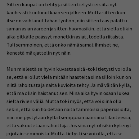
Sitten kaupat on tehty ja sitten tietysti ei siitä nyt
kauheasti kuulunutkaan sen jälkeen. Mutta sitten kun
itse on vaihtanut tähän työhön, niin sitten taas palattu
saman asian ääreen ja sitten huomasikin, että siellä olikin
aika pitkälle päässyt monetkin asiat, todella riitaista.
Tuli semmoinen, että onko nämä samat ihmiset ne,
kenestä mä ajattelin nyt näin.
Mun mielestä se hyvin kuvastaa sitä -toki tietysti voi olla
se, että ei ollut vielä mitään haasteita siinä silloin kun on
niitä rahoitusta ja näitä kuvioita tehty. Ja mä väitän kyllä,
että mä olisin haistanut sen. Minä aika hyvin osaan lukea
sieltä rivien väliä. Mutta toki myös, että voi siinä olla
sekin, että kun hoidetaan näitä tämmöisiä paperiasioita,
niin me pystytään kyllä tsemppaamaan siinä tilanteessa,
että vakuutetaan rahoittaja. Jos siinä nyt olisikin kytenyt
jo jotain semmoista. Mutta tietysti se voi olla, että se