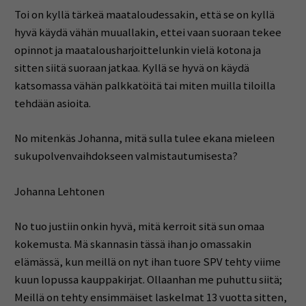
Toi on kyllä tärkeä maataloudessakin, että se on kyllä
hyvä käydä vähän muuallakin, ettei vaan suoraan tekee
opinnot ja maatalousharjoittelunkin vielä kotona ja
sitten siitä suoraan jatkaa. Kyllä se hyvä on käydä
katsomassa vähän palkkatöitä tai miten muilla tiloilla
tehdään asioita.
No mitenkäs Johanna, mitä sulla tulee ekana mieleen
sukupolvenvaihdokseen valmistautumisesta?
Johanna Lehtonen
No tuo justiin onkin hyvä, mitä kerroit sitä sun omaa
kokemusta. Mä skannasin tässä ihan jo omassakin
elämässä, kun meillä on nyt ihan tuore SPV tehty viime
kuun lopussa kauppakirjat. Ollaanhan me puhuttu siitä;
Meillä on tehty ensimmäiset laskelmat 13 vuotta sitten,