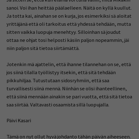
sanoi. Voi ihan heittää päälaelleen. Näitä on kyllä kuullut.
Ja totta kai, ainahan se on kurja, jos esimerkiksi sä aloitat
yrittäjänä että oli tarkoitus että yhdessä tehdään, mutta
sitten vaikka luopuja menehtyy. Silloinhan sä joudut
ottaa ne ohjat tosi helposti käsiin paljon nopeammin, jäi
niin paljon sitä tietoa siirtämättä.
Jotenkin mä ajattelin, että ihanne tilannehan on se, että
jos siinä tilalla työllistyy itsekin, että sitä tehdään
pikkuhiljaa. Tutustutaan sidosryhmiin, että saa
turvallisesti siinä mennä. Niinhän se olisi ihanteellinen,
että siinä mennään ainakin se pari vuotta, että sitä tietoa
saa siirtää. Valtavasti osaamista sillä luopujalla.
Päivi Kasari
Tämä on nyt ollut hyvä johdanto tähän päivän aiheeseen.