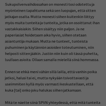
Sukupolvenvaihdossahan on monesti tosi odotettu ja
myönteinen tapahtuma sekä sen luopujan, että sitten
jatkajan osalta. Mutta monesti siihen kuitenkin liittyy
myös muita tunteita ja tunteita, jotka on osoittanut ihan
vastakkaisiakin. Siihen sisältyy niin paljon. Ja ne
paperiasiat hoidetaam aika hyvin, siihen otetaan
asiantuntija mukaan. Mutta ne tunteet, tunteista
puhuminen ja käytännön asioiden toteutuminen, niin
helposti sitten jääkin. Justiin niin kuin oli tässä puhetta,
luullaan asioita. Ollaan samalla mielellä siinä hommassa.
Ennen se ehkä meni vähän sillä lailla, että vanhin poika
jatkoi, halusi tai ei, mutta nykyään toivottavasti ja
useimmiten kyllä myös varmasti keskustellaan, että
kuka [tai] onko joku halukas siihen jatkamaan.
Mitä te näette siinä SPVN yhteydessä, että mitä tunteita