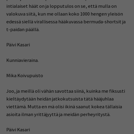
intialaiset häät on ja lopputulos on se, että mulla on
valokuva siitä, kun me ollaan koko 1000 hengen yleisön
edessä siellä virallisessa hääkuvassa bermuda-shortsit ja
t-paidan päällä.
Päivi Kasari
Kunniavieraina.
Mika Koivupuisto
Joo, ja meillä oli vähän savottaa siinä, kuinka me fiksusti
kieltäydytään heidän jatkokutsuista tätä hääjuhlaa
viettämä. Mutta en mä olisi ikinä saanut kokea tällaisia
asioita ilman yrittäjyyttä ja meidän perheyritystä.
Päivi Kasari