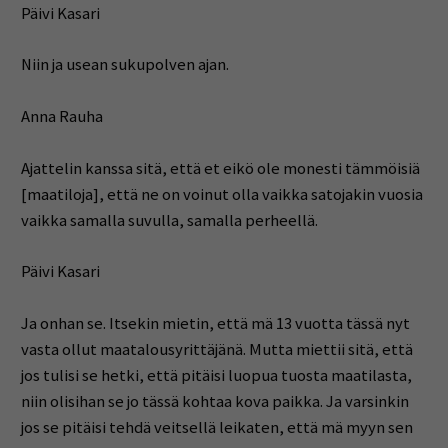
Päivi Kasari
Niin ja usean sukupolven ajan.
Anna Rauha
Ajattelin kanssa sitä, että et eikö ole monesti tämmöisiä
[maatiloja], että ne on voinut olla vaikka satojakin vuosia
vaikka samalla suvulla, samalla perheellä.
Päivi Kasari
Ja onhan se. Itsekin mietin, että mä 13 vuotta tässä nyt
vasta ollut maatalousyrittäjänä. Mutta miettii sitä, että
jos tulisi se hetki, että pitäisi luopua tuosta maatilasta,
niin olisihan se jo tässä kohtaa kova paikka. Ja varsinkin
jos se pitäisi tehdä veitsellä leikaten, että mä myyn sen