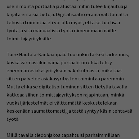
usein monta portaalia ja alustaa mihin tulee kirjautua ja
kirjata erilaisia tietoja. Digitalisaatio ei aina välttämättä
tehosta toimintaa eli voi olla myös, että se tuo lisää
työtä ja sitä manuaalista työtä nimenomaan näille
toimittajayrityksille.
Tuire Hautala-Kankaanpää: Tuo onkin tärkeä tarkennus,
koska varmastikin nämä portaalit on ehkä tehty
enemmän asiakasyrityksen näkökulmasta, mikä taas
sitten palvelee asiakasyritysten toimintaa paremmin.
Mutta ehkä se digitalisoituminen sitten tietyllä tavalla
katkeaa siihen toimittajayrityksen rajapintaan, minkä
vuoksi järjestelmät ei välttämättä keskustelekaan
keskenään saumattomasti, ja tästä syntyy käsin tehtävää
työtä.
Millä tavalla tiedonjakoa tapahtuisi parhaimmillaan