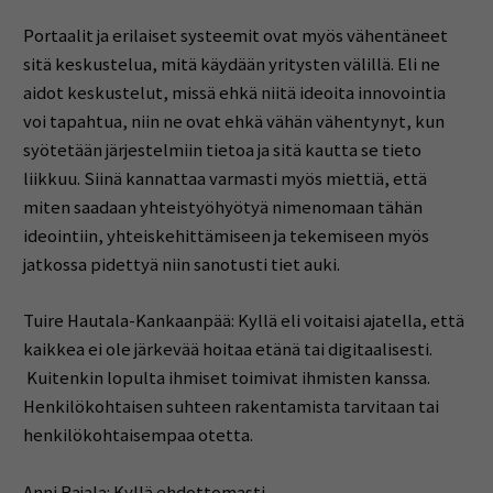
Portaalit ja erilaiset systeemit ovat myös vähentäneet
sitä keskustelua, mitä käydään yritysten välillä. Eli ne
aidot keskustelut, missä ehkä niitä ideoita innovointia
voi tapahtua, niin ne ovat ehkä vähän vähentynyt, kun
syötetään järjestelmiin tietoa ja sitä kautta se tieto
liikkuu. Siinä kannattaa varmasti myös miettiä, että
miten saadaan yhteistyöhyötyä nimenomaan tähän
ideointiin, yhteiskehittämiseen ja tekemiseen myös
jatkossa pidettyä niin sanotusti tiet auki.
Tuire Hautala-Kankaanpää: Kyllä eli voitaisi ajatella, että
kaikkea ei ole järkevää hoitaa etänä tai digitaalisesti.
Kuitenkin lopulta ihmiset toimivat ihmisten kanssa.
Henkilökohtaisen suhteen rakentamista tarvitaan tai
henkilökohtaisempaa otetta.
Anni Rajala: Kyllä ehdottomasti.