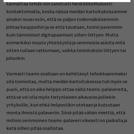
kannattaa tehdä niin sanotusti henkilökohtaisesti
kontaktoimalla, koska näissä meidän kartoituksissamme
ainakin nousi esiin, että se paljon todennäköisemmin
johtaa kauppoihin ja se että tavataan, toimii paremmin
kuin tämmöiset digitapaamiset siihen liittyen. Mutta
esimerkiksi muuta yhteistyötä ja semmoisia asioita mitä
sitten tullaan ratkomaan, vaikka toimituksiin liittyen tai
johonkin.
Varmasti teams osaltaan on kehittänyt tehokkaammaksi
sitä toimintaa, mutta meidän kartoituksessa tuli myös se
puoli, että on aika helppo ottaa näitä teams-palavereita,
että se voi olla myös tietynlainen aikavaras joillekin
yrityksille, kun ehkä helpostikin otetaan ja kutsutaan
monta ihmistä palaveriin. Siinä pitää vähän miettiä, että
milloin semmoinen teams-palaveri oikeasti on paikalla ja
ketä siihen pitää osallistaa.