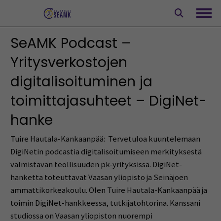
Siirry
sisältöön
Avaa
SeAMK Podcast –
Yritysverkostojen
digitalisoituminen ja
toimittajasuhteet – DigiNet-
hanke
Tuire Hautala-Kankaanpää: Tervetuloa kuuntelemaan
DigiNetin podcastia digitalisoitumiseen merkityksestä
valmistavan teollisuuden pk-yrityksissä. DigiNet-
hanketta toteuttavat Vaasan yliopisto ja Seinäjoen
ammattikorkeakoulu. Olen Tuire Hautala-Kankaanpää ja
toimin DigiNet-hankkeessa, tutkijatohtorina. Kanssani
studiossa on Vaasan yliopiston nuorempi