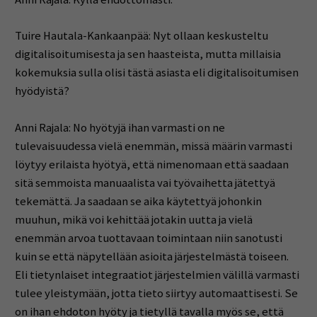
Tuire Hautala-Kankaanpää: Nyt ollaan keskusteltu
digitalisoitumisesta ja sen haasteista, mutta millaisia
kokemuksia sulla olisi tästä asiasta eli digitalisoitumisen
hyödyistä?
Anni Rajala: No hyötyjä ihan varmasti on ne
tulevaisuudessa vielä enemmän, missä määrin varmasti
löytyy erilaista hyötyä, että nimenomaan että saadaan
sitä semmoista manuaalista vai työvaihetta jätettyä
tekemättä. Ja saadaan se aika käytettyä johonkin
muuhun, mikä voi kehittää jotakin uutta ja vielä
enemmän arvoa tuottavaan toimintaan niin sanotusti
kuin se että näpytellään asioita järjestelmästä toiseen.
Eli tietynlaiset integraatiot järjestelmien välillä varmasti
tulee yleistymään, jotta tieto siirtyy automaattisesti. Se
on ihan ehdoton hyöty ja tietyllä tavalla myös se, että