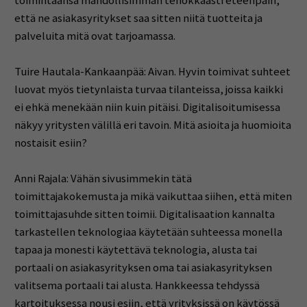
toimintaansa mahdollisimman tehokkaasti eteenpäin,
että ne asiakasyritykset saa sitten niitä tuotteita ja
palveluita mitä ovat tarjoamassa.
Tuire Hautala-Kankaanpää: Aivan. Hyvin toimivat suhteet
luovat myös tietynlaista turvaa tilanteissa, joissa kaikki
ei ehkä menekään niin kuin pitäisi. Digitalisoitumisessa
näkyy yritysten välillä eri tavoin. Mitä asioita ja huomioita
nostaisit esiin?
Anni Rajala: Vähän sivusimmekin tätä
toimittajakokemusta ja mikä vaikuttaa siihen, että miten
toimittajasuhde sitten toimii. Digitalisaation kannalta
tarkastellen teknologiaa käytetään suhteessa monella
tapaa ja monesti käytettävä teknologia, alusta tai
portaali on asiakasyrityksen oma tai asiakasyrityksen
valitsema portaali tai alusta. Hankkeessa tehdyssä
kartoituksessa nousi esiin, että yrityksissä on käytössä