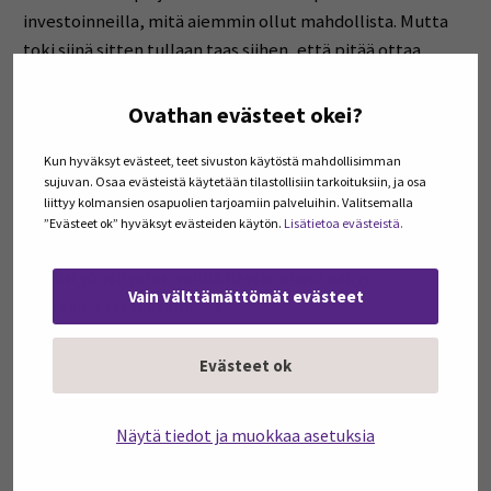
investoinneilla, mitä aiemmin ollut mahdollista. Mutta
toki siinä sitten tullaan taas siihen, että pitää ottaa
huomioon kaikki tietosuoja ja tämmöiset ja tulee miettiä
tietoturvaan liittyvät asiat.
Ovathan evästeet okei?
Kun hyväksyt evästeet, teet sivuston käytöstä mahdollisimman
Tuire Hautala-Kankaanpää: Kyllä, niiden tärkeys ei
sujuvan. Osaa evästeistä käytetään tilastollisiin tarkoituksiin, ja osa
varmaan tule vähenemään, varsinkaan tekoälyn myötä.
liittyy kolmansien osapuolien tarjoamiin palveluihin. Valitsemalla
No mitä sitten ajattelet, että mitä yhteistyölle on
”Evästeet ok” hyväksyt evästeiden käytön.
Lisätietoa evästeistä.
tapahtunut digitalisoitumisen myötä? Millä tavalla se
yhteistyö yritysten välillä käytännössä näkyy
Vain välttämättömät evästeet
digitaalisessa maailmassa?
Anni Rajala: No tässä erityisesti varmasti teams-palaverit
Evästeet ok
ovat tuoneet tietynlaista tehokkuutta yritystenväliseen
palaverikäytäntöön, että aina ei tarvitse ajaa
Näytä tiedot ja muokkaa asetuksia
asiakasyritykseen fyysisesti paikan päälle, vaan voidaan
ottaa tiivis palaveri. Toki myyntityötä varmasti edelleen