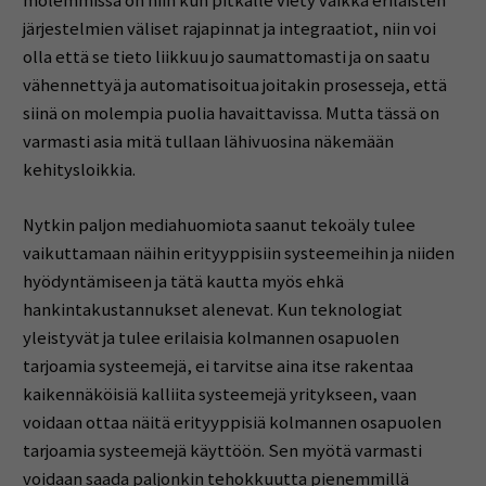
molemmissa on niin kun pitkälle viety vaikka erilaisten
järjestelmien väliset rajapinnat ja integraatiot, niin voi
olla että se tieto liikkuu jo saumattomasti ja on saatu
vähennettyä ja automatisoitua joitakin prosesseja, että
siinä on molempia puolia havaittavissa. Mutta tässä on
varmasti asia mitä tullaan lähivuosina näkemään
kehitysloikkia.
Nytkin paljon mediahuomiota saanut tekoäly tulee
vaikuttamaan näihin erityyppisiin systeemeihin ja niiden
hyödyntämiseen ja tätä kautta myös ehkä
hankintakustannukset alenevat. Kun teknologiat
yleistyvät ja tulee erilaisia kolmannen osapuolen
tarjoamia systeemejä, ei tarvitse aina itse rakentaa
kaikennäköisiä kalliita systeemejä yritykseen, vaan
voidaan ottaa näitä erityyppisiä kolmannen osapuolen
tarjoamia systeemejä käyttöön. Sen myötä varmasti
voidaan saada paljonkin tehokkuutta pienemmillä