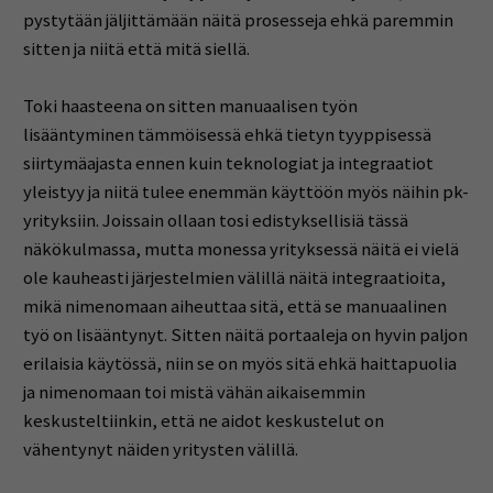
pystytään jäljittämään näitä prosesseja ehkä paremmin
sitten ja niitä että mitä siellä.
Toki haasteena on sitten manuaalisen työn
lisääntyminen tämmöisessä ehkä tietyn tyyppisessä
siirtymäajasta ennen kuin teknologiat ja integraatiot
yleistyy ja niitä tulee enemmän käyttöön myös näihin pk-
yrityksiin. Joissain ollaan tosi edistyksellisiä tässä
näkökulmassa, mutta monessa yrityksessä näitä ei vielä
ole kauheasti järjestelmien välillä näitä integraatioita,
mikä nimenomaan aiheuttaa sitä, että se manuaalinen
työ on lisääntynyt. Sitten näitä portaaleja on hyvin paljon
erilaisia käytössä, niin se on myös sitä ehkä haittapuolia
ja nimenomaan toi mistä vähän aikaisemmin
keskusteltiinkin, että ne aidot keskustelut on
vähentynyt näiden yritysten välillä.