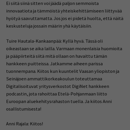
Ei siitä siinä sitten voi jäädä paljon semmoista
innovaatiota ja tämmöistä yhteiskehittämiseen liittyvää
hyötyä saavuttamatta. Jos jos ei pidetä huolta, että näitä
keskusteluja jossain määrin yhä käytäisiin.
Tuire Hautala-Kankaanpää: Kyllä hyvä. Tässä oli
oikeastaan se aika lailla. Varmaan monenlaisia huomioita
ja pääpiirteitä siitä mitä ollaan on havaittu tämän
hankkeen puitteissa. Jatkamme aiheen parissa
tuonnempana. Kiitos kun kuuntelit Vaasan yliopiston ja
Seinäjoen ammattikorkeakoulun toteuttamaa
Digitalisoituvat yritysverkostot DigiNet hankkeen
podcastin, jota rahoittaa Etelä-Pohjanmaan liitto
Euroopan aluekehitysrahaston tuella. Ja kiitos Anni
osallistumisesta!
Anni Rajala: Kiitos!