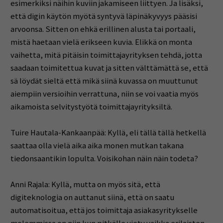
esimerkiksi näihin kuviin jakamiseen liittyen. Ja lisäksi,
että digin käytön myötä syntyvä läpinäkyvyys pääsisi
arvoonsa. Sitten on ehkä erillinen alusta tai portaali,
mistä haetaan vielä erikseen kuvia. Elikkä on monta
vaihetta, mitä pitäisin toimittajayrityksen tehdä, jotta
saadaan toimitettua kuvat ja sitten välttämättä se, että
sä löydät sieltä että mikä siinä kuvassa on muuttunut
aiempiin versioihin verrattuna, niin se voi vaatia myös
aikamoista selvitystyötä toimittajayrityksiltä.
Tuire Hautala-Kankaanpää: Kyllä, eli tällä tällä hetkellä
saattaa olla vielä aika aika monen mutkan takana
tiedonsaantikin lopulta. Voisikohan näin näin todeta?
Anni Rajala: Kyllä, mutta on myös sitä, että
digiteknologia on auttanut siinä, että on saatu
automatisoitua, että jos toimittaja asiakasyritykselle