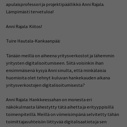
apulaisprofessori ja projektipäällikkö Anni Rajala.
Lämpimästi tervetuloa!
Anni Rajala: Kiitos!
Tuire Hautala-Kankaanpää:
Tänään meillä on aiheena yritysverkostot ja lähemmin
yritysten digitalisoitumiseen. Siitä voisinkin ihan
ensimmäisenä kysyä Anni sinulta, että minkälaisia
huomioita olet tehnyt kuluvan hankekauden aikana
yritysverkostojen digitalisoitumisesta?
Anni Rajala: Hankkeessahan on monesta eri
näkökulmasta lähestytty tätä aihetta ja erityyppisillä
toimenpiteillä. Meillä on viimeisimpänä selvitetty tähän
toimittajasuhteisiin liittyvää digitalisaatiota ja sen