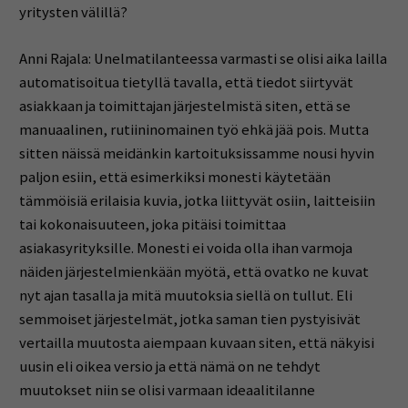
yritysten välillä?
Anni Rajala: Unelmatilanteessa varmasti se olisi aika lailla
automatisoitua tietyllä tavalla, että tiedot siirtyvät
asiakkaan ja toimittajan järjestelmistä siten, että se
manuaalinen, rutiininomainen työ ehkä jää pois. Mutta
sitten näissä meidänkin kartoituksissamme nousi hyvin
paljon esiin, että esimerkiksi monesti käytetään
tämmöisiä erilaisia kuvia, jotka liittyvät osiin, laitteisiin
tai kokonaisuuteen, joka pitäisi toimittaa
asiakasyrityksille. Monesti ei voida olla ihan varmoja
näiden järjestelmienkään myötä, että ovatko ne kuvat
nyt ajan tasalla ja mitä muutoksia siellä on tullut. Eli
semmoiset järjestelmät, jotka saman tien pystyisivät
vertailla muutosta aiempaan kuvaan siten, että näkyisi
uusin eli oikea versio ja että nämä on ne tehdyt
muutokset niin se olisi varmaan ideaalitilanne