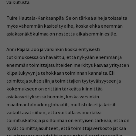
vaikutusta.
Tuire Hautala-Kankaanpää: Se on tärkeä aihe ja toisaalta
myös vähemmän käsitelty aihe, koska ehkä enemmän
asiakasnäkökulmaa on nostettu aikaisemmin esille.
Anni Rajala: Joo ja varsinkin koska erityisesti
tutkimuksessa on havaittu, että nykyään enemmän ja
enemmän toimittajasuhteiden merkitys kasvaa yritysten
kilpailukyvyn ja tehokkaan toiminnan kannalta. Eli
toimittaja suhteisiin ja toimittajien tyytyväisyyteen ja
kokemukseen on erittäin tärkeätä kiinnittää
asiakasyrityksessä huomio, koska varsinkin
maailmantalouden globaalit, mullistukset ja kriisit
vaikuttavat siihen, että voi tulla esimerkiksi
toimituskatkoja ja silloinhan on erityisen tärkeää, että on
hyvät toimittajasuhteet, että toimittajaverkosto jatkaa