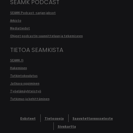
SEAMK PODCAST
SEAMK Podcast -sarjan jaksot
Arkisto
Mediatiedot
Ohjeet podcastin suunnitteluun ja tekemiseen
TIETOA SEAMKISTA
SEAMK.fi
Hakeminen
Tutkintokoulutus
Jatkuva oppiminen
Työelämäyhteistyö
Tutkimus ja kehittäminen
Evästeet
Tietosuoja
Saavutettavuusseloste
Sivukartta